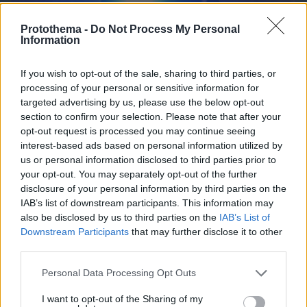
Protothema -
Do Not Process My Personal
Information
If you wish to opt-out of the sale, sharing to third parties, or
processing of your personal or sensitive information for
09.08.2026, 07:29
targeted advertising by us, please use the below opt-out
Το νέο... καλοκαιρινό κόλπο που κάνουν οι
section to confirm your selection. Please note that after your
κλέφτες αυτοκινήτων στην Ελλάδα
opt-out request is processed you may continue seeing
interest-based ads based on personal information utilized by
us or personal information disclosed to third parties prior to
your opt-out. You may separately opt-out of the further
disclosure of your personal information by third parties on the
IAB’s list of downstream participants. This information may
also be disclosed by us to third parties on the
IAB’s List of
Downstream Participants
that may further disclose it to other
third parties.
Please note that this website/app uses one or more Google
Personal Data Processing Opt Outs
services and may gather and store information including but
not limited to your visit or usage behaviour. You may click to
I want to opt-out of the Sharing of my