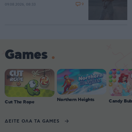
9
09.08.2026, 08:33
Games
Northern Heights
Candy Bub
Cut The Rope
ΔΕΙΤΕ ΟΛΑ ΤΑ GAMES