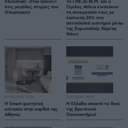
Stoiximan: «Πού ήσουν;»
Το Ι.ΝΕ.ΔΙ.ΒΙ.Μ. και o
στις μεγάλες στιγμές του
Όμιλος Attica ενισχύουν
Ολυμπιακού
τη συνεργασία τους με
έκπτωση 20% στα
ακτοπλοϊκά εισιτήρια μέσω
της Ευρωπαϊκής Κάρτας
Νέων
03.08.2026, 10:56
31.07.2026, 14:00
Η Smart φοιτητική
Η Ελλάδα αποκτά το δικό
κατοικία στην καρδιά της
της βρετανικό
Αθήνας
Πανεπιστήμιο!