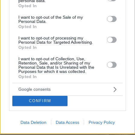
personal data.
grant or deny consent to Google and its third-party tags to
Opted In
use your data for below specified purposes in below Google
consent section.
I want to opt-out of the Sale of my
Personal Data.
Opted In
I want to opt-out of processing my
Personal Data for Targeted Advertising.
Opted In
I want to opt-out of Collection, Use,
Retention, Sale, and/or Sharing of my
πριν μία ώρα
Personal Data that Is Unrelated with the
Purposes for which it was collected.
Τι έκανε η Κέιτ Μίντλετον στη διάρκεια της
Opted In
θεραπείας για τον καρκίνο, όταν δεν μπορούσε να
συγκεντρωθεί
Google consents
CONFIRM
Τα spa της ελληνικής φύσης: Παραλίες
με ιαματικά νερά στην Ελλάδα για
αναζωογονητικές βουτιές
Data Deletion
Data Access
Privacy Policy
08.08.2026, 13:41