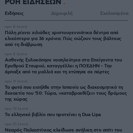
ΡΟΗ ΕΙΔΗΣΕΩΝ
Ειδήσεις
Δημοφιλή
Σχολιασμένα
πριν 8 λεπτά
Πόλη ρίχνει χιλιάδες χριστουγεννιάτικα δέντρα από
ελικόπτερα για 36 χρόνια: Πώς σώζουν τους βάλτους
από τη διάβρωση
πριν 8 λεπτά
Ασθενής ξυλοκόπησε νοσηλεύτρια στα Επείγοντα του
Ερυθρού Σταυρού, καταγγέλλει η ΠΟΕΔΗΝ - Την
άρπαξε από τα μαλλιά και τη χτύπησε σε πόρτες
πριν 11 λεπτά
Το φυτό που εισήλθε στην Ισπανία ως διακοσμητικό τη
δεκαετία του '50: Τώρα, «καταβροχθίζει» τους δρόμους
της χώρας
πριν 13 λεπτά
Το ελληνικό βιβλίο που προτείνει η Dua Lipa
πριν 21 λεπτά
Νεαρός Παλαιστίνιος κλείδωσε ανήλικη στο σπίτι του