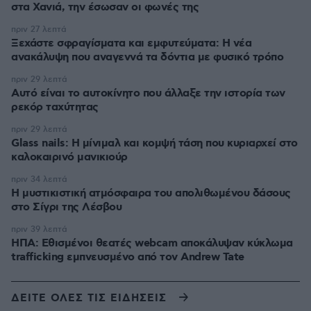
στα Χανιά, την έσωσαν οι φωνές της
πριν 27 λεπτά
Ξεχάστε σφραγίσματα και εμφυτεύματα: Η νέα
ανακάλυψη που αναγεννά τα δόντια με φυσικό τρόπο
πριν 29 λεπτά
Αυτό είναι το αυτοκίνητο που άλλαξε την ιστορία των
ρεκόρ ταχύτητας
πριν 29 λεπτά
Glass nails: Η μίνιμαλ και κομψή τάση που κυριαρχεί στο
καλοκαιρινό μανικιούρ
πριν 34 λεπτά
Η μυστικιστική ατμόσφαιρα του απολιθωμένου δάσους
στο Σίγρι της Λέσβου
πριν 39 λεπτά
ΗΠΑ: Εθισμένοι θεατές webcam αποκάλυψαν κύκλωμα
trafficking εμπνευσμένο από τον Andrew Tate
ΔΕΙΤΕ ΟΛΕΣ ΤΙΣ ΕΙΔΗΣΕΙΣ