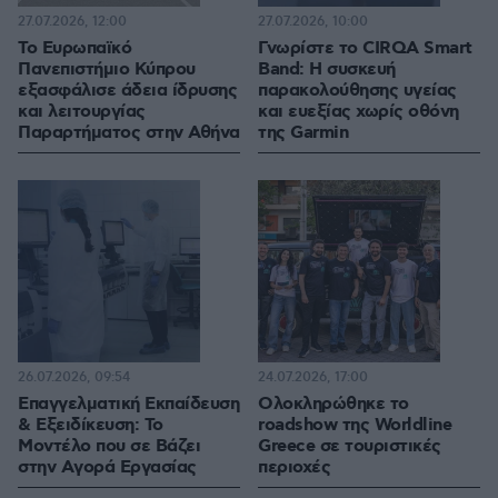
27.07.2026, 12:00
27.07.2026, 10:00
Το Ευρωπαϊκό
Γνωρίστε το CIRQA Smart
Πανεπιστήμιο Κύπρου
Band: Η συσκευή
εξασφάλισε άδεια ίδρυσης
παρακολούθησης υγείας
και λειτουργίας
και ευεξίας χωρίς οθόνη
Παραρτήματος στην Αθήνα
της Garmin
26.07.2026, 09:54
24.07.2026, 17:00
Επαγγελματική Εκπαίδευση
Ολοκληρώθηκε το
& Εξειδίκευση: Το
roadshow της Worldline
Mοντέλο που σε Bάζει
Greece σε τουριστικές
στην Aγορά Eργασίας
περιοχές