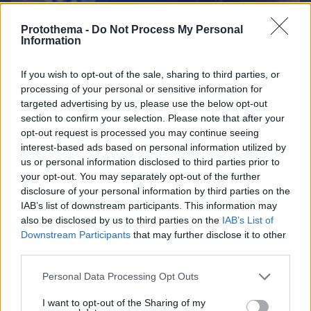
Protothema -
Do Not Process My Personal
Information
If you wish to opt-out of the sale, sharing to third parties, or
processing of your personal or sensitive information for
targeted advertising by us, please use the below opt-out
section to confirm your selection. Please note that after your
opt-out request is processed you may continue seeing
interest-based ads based on personal information utilized by
us or personal information disclosed to third parties prior to
your opt-out. You may separately opt-out of the further
disclosure of your personal information by third parties on the
08.08.2026, 18:57
IAB’s list of downstream participants. This information may
Το νέο... καλοκαιρινό κόλπο που κάνουν οι
also be disclosed by us to third parties on the
IAB’s List of
κλέφτες αυτοκινήτων στην Ελλάδα
Downstream Participants
that may further disclose it to other
third parties.
Please note that this website/app uses one or more Google
Personal Data Processing Opt Outs
services and may gather and store information including but
not limited to your visit or usage behaviour. You may click to
I want to opt-out of the Sharing of my