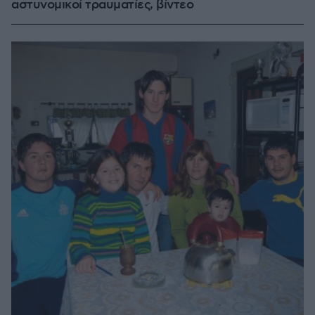
αστυνομικοί τραυματίες, βίντεο