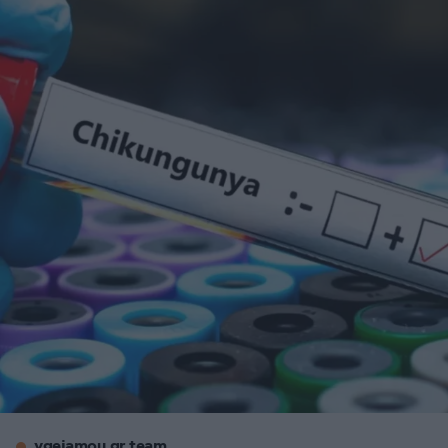
ygeiamou.gr team