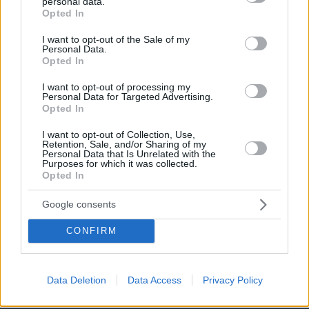
personal data.
grant or deny consent to Google and its third-party tags to
Opted In
use your data for below specified purposes in below Google
consent section.
I want to opt-out of the Sale of my
Personal Data.
Opted In
I want to opt-out of processing my
Personal Data for Targeted Advertising.
Opted In
I want to opt-out of Collection, Use,
Retention, Sale, and/or Sharing of my
Personal Data that Is Unrelated with the
Purposes for which it was collected.
Opted In
Google consents
CONFIRM
08.08.2026, 15:41
Αυτά τα τρία ζώδια προσελκύουν σημαντική
Data Deletion
Data Access
Privacy Policy
οικονομική επιτυχία τον Αύγουστο