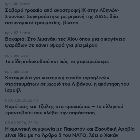
πριν 40 λεπτά
Σοβαρό τροχαίο από αναστροφή ΙΧ στην Αθηνών-
Σουνίου: Συγκρούστηκε με μηχανή της ΔΙΑΣ, δύο
αστυνομικοί τραυματίες, βίντεο
πριν 42 λεπτά
Βοκαριά: Στο λιμανάκι της Χίου όπου μια οικογένεια
ψαράδων σε κάνει «ψαρά για μία μέρα»
πριν μία ώρα
Τα είδη κολοκυθιού και πώς τα μαγειρεύουμε
πριν μία ώρα
Καταγγελία για νυχτερινή είσοδο ισραηλινών
στρατευμάτων σε χωριό του Λιβάνου, η απάντηση του
Ισραήλ
08.08.2026, 22:43
Καρέτσας και Τζόλης στα «μαχαίρια» – Το ελληνικό
«ραντεβού» που κλέβει την παράσταση
08.08.2026, 22:36
Η αμυντική συμφωνία με Πακιστάν και Σαουδική Αραβία
είναι ίδια με το Άρθρο 5 του ΝΑΤΟ, λέει ο Χακάν