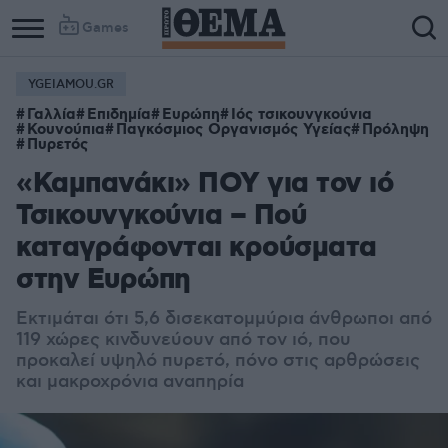
Games
YGEIAMOU.GR
Γαλλία
Επιδημία
Ευρώπη
Ιός τσικουνγκούνια
Κουνούπια
Παγκόσμιος Οργανισμός Υγείας
Πρόληψη
Πυρετός
«Καμπανάκι» ΠΟΥ για τον ιό
Τσικουνγκούνια – Πού
καταγράφονται κρούσματα
στην Ευρώπη
Εκτιμάται ότι 5,6 δισεκατομμύρια άνθρωποι από
119 χώρες κινδυνεύουν από τον ιό, που
προκαλεί υψηλό πυρετό, πόνο στις αρθρώσεις
και μακροχρόνια αναπηρία