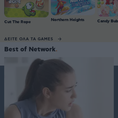
Northern Heights
Candy Bub
Cut The Rope
ΔΕΙΤΕ ΟΛΑ ΤΑ GAMES
Best of Network