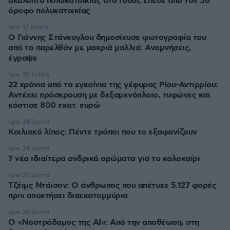
ακάλυπτο πολυκατοικίας στο Γουδί, έπεσε από τον 5ο
όροφο πολυκατοικίας
πριν 17 λεπτά
Ο Γιάννης Στάνκογλου δημοσίευσε φωτογραφία του
από το παρελθόν με μακριά μαλλιά: Αναμνήσεις,
έγραψε
πριν 18 λεπτά
22 χρόνια από τα εγκαίνια της γέφυρας Ρίου-Αντιρρίου:
Αντέχει πρόσκρουση με δεξαμενόπλοιο, τυφώνες και
κόστισε 800 εκατ. ευρώ
πριν 24 λεπτά
Κοιλιακό λίπος: Πέντε τρόποι που το εξαφανίζουν
πριν 24 λεπτά
7 νέα ιδιαίτερα ανδρικά αρώματα για το καλοκαίρι
πριν 25 λεπτά
Τζέιμς Ντάισον: Ο άνθρωπος που απέτυχε 5.127 φορές
πριν αποκτήσει δισεκατομμύρια
πριν 26 λεπτά
Ο «Νοστράδαμος της AI»: Από την αποθέωση, στη