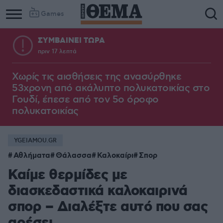
Games
ΣΥΜΒΑΙΝΕΙ ΤΩΡΑ
πριν 17 λεπτά
Χωρίς τις αισθήσεις της ανασύρθηκε
53χρονη από ακάλυπτο πολυκατοικίας στο
Γουδί, έπεσε από τον 5ο όροφο
πολυκατοικίας
YGEIAMOU.GR
Αθλήματα
Θάλασσα
Καλοκαίρι
Σπορ
Καίμε θερμίδες με
διασκεδαστικά καλοκαιρινά
σπορ – Διαλέξτε αυτό που σας