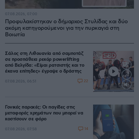
07.08.2026, 07:00
Προφυλακίστηκαν ο δήμαρχος Στυλίδας και δύο
ακόμη κατηγορούμενοι για την πυρκαγιά στη
Βοιωτία
Σάλος στη Λιθουανία από σαμποτάζ
σε προσπάθεια ρεκόρ powerlifting
από Βελγίδα: «Είμαι ρατσιστής και το
έκανα επίτηδες» έγραψε ο δράστης
22
07.08.2026, 06:51
Loaded
:
100.00%
Γονικές παροχές: Οι παγίδες στις
μεταφορές χρημάτων που μπορεί να
κοστίσουν σε φόρο
14
07.08.2026, 07:58