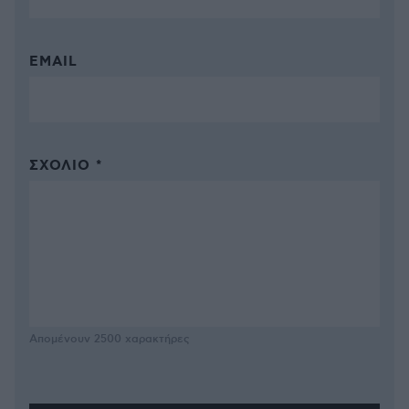
EMAIL
ΣΧΌΛΙΟ *
Απομένουν
2500
χαρακτήρες