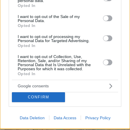
personal data.
Μακεδονία - Γιατί δεν περισυνελέγη
grant or deny consent to Google and its third-party tags to
Opted In
use your data for below specified purposes in below Google
14
07.08.2026, 07:44
consent section.
I want to opt-out of the Sale of my
Personal Data.
Opted In
I want to opt-out of processing my
Personal Data for Targeted Advertising.
Πέθανε το άσπρο κουτάβι που
Opted In
συμβίωνε με αγέλη λύκων στην
Κεντρική Μακεδονία: Καλό ταξίδι
I want to opt-out of Collection, Use,
μικρέ, δείτε βίντεο
Retention, Sale, and/or Sharing of my
Personal Data that Is Unrelated with the
167
06.08.2026, 16:39
Purposes for which it was collected.
Opted In
Google consents
Games
CONFIRM
Data Deletion
Data Access
Privacy Policy