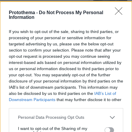
Protothema -
Do Not Process My Personal
Information
Η Ιουλία Καλλιμάνη θύμωσε με θεατή
που της πέταξε λουλούδια στην
If you wish to opt-out of the sale, sharing to third parties, or
Ηγουμενίτσα: Του τα επέστρεψε στο
κεφάλι και είπε «εσένα σ' αρέσει
processing of your personal or sensitive information for
αυτό...», δείτε βίντεο
targeted advertising by us, please use the below opt-out
section to confirm your selection. Please note that after your
31
07.08.2026, 06:39
opt-out request is processed you may continue seeing
interest-based ads based on personal information utilized by
us or personal information disclosed to third parties prior to
Η αποκαλυπτική κατάθεση της
your opt-out. You may separately opt-out of the further
συζύγου του Αφγανού: Πώς
disclosure of your personal information by third parties on the
γνωρίσαμε τη Λίσα, γιατί υποψιάστηκα
IAB’s list of downstream participants. This information may
ότι ήταν το πτώμα στη βαλίτσα
also be disclosed by us to third parties on the
IAB’s List of
299
06.08.2026, 12:32
Downstream Participants
that may further disclose it to other
third parties.
Please note that this website/app uses one or more Google
Personal Data Processing Opt Outs
services and may gather and store information including but
Οι τελευταίες ημέρες του κουταβιού
που ζούσε με λύκους στην Κεντρική
not limited to your visit or usage behaviour. You may click to
I want to opt-out of the Sharing of my