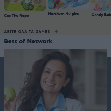
Northern Heights
Candy Bub
Cut The Rope
ΔΕΙΤΕ ΟΛΑ ΤΑ GAMES
Best of Network