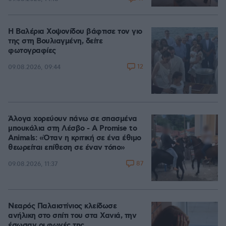
Η Βαλέρια Χοψονίδου βάφτισε τον γιο
της στη Βουλιαγμένη, δείτε
φωτογραφίες
12
09.08.2026, 09:44
Άλογα χορεύουν πάνω σε σπασμένα
μπουκάλια στη Λέσβο - A Promise to
Animals: «Όταν η κριτική σε ένα έθιμο
θεωρείται επίθεση σε έναν τόπο»
87
09.08.2026, 11:37
Νεαρός Παλαιστίνιος κλείδωσε
ανήλικη στο σπίτι του στα Χανιά, την
έσωσαν οι φωνές της