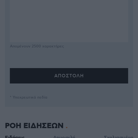
Απομένουν
2500
χαρακτήρες
* Υποχρεωτικά πεδία
ΡΟΗ ΕΙΔΗΣΕΩΝ
Ειδήσεις
Δημοφιλή
Σχολιασμένα