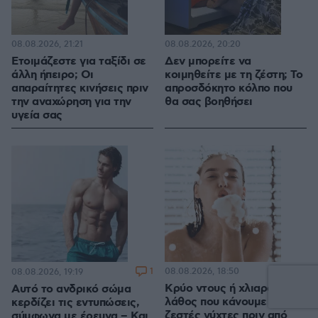
08.08.2026, 21:21
08.08.2026, 20:20
Ετοιμάζεστε για ταξίδι σε
Δεν μπορείτε να
άλλη ήπειρο; Οι
κοιμηθείτε με τη ζέστη; Το
απαραίτητες κινήσεις πριν
απροσδόκητο κόλπο που
την αναχώρηση για την
θα σας βοηθήσει
υγεία σας
1
08.08.2026, 18:50
08.08.2026, 19:19
Κρύο ντους ή χλιαρό; Το
Αυτό το ανδρικό σώμα
λάθος που κάνουμε τις
κερδίζει τις εντυπώσεις,
ζεστές νύχτες πριν από
σύμφωνα με έρευνα – Και