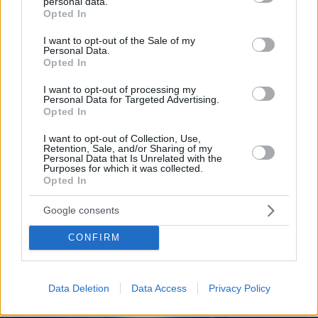
personal data.
09.08.2026, 15:35
grant or deny consent to Google and its third-party tags to
Opted In
Μια βιοτεχνολόγος έχασε 10 κιλά χωρίς να
use your data for below specified purposes in below Google
στερηθεί το αγαπημένο της φαγητό – Οι 8
consent section.
I want to opt-out of the Sale of my
συνήθειες που έκαναν τη διαφορά
Personal Data.
Opted In
I want to opt-out of processing my
Personal Data for Targeted Advertising.
Opted In
I want to opt-out of Collection, Use,
Retention, Sale, and/or Sharing of my
Personal Data that Is Unrelated with the
Purposes for which it was collected.
Opted In
Google consents
CONFIRM
Data Deletion
Data Access
Privacy Policy