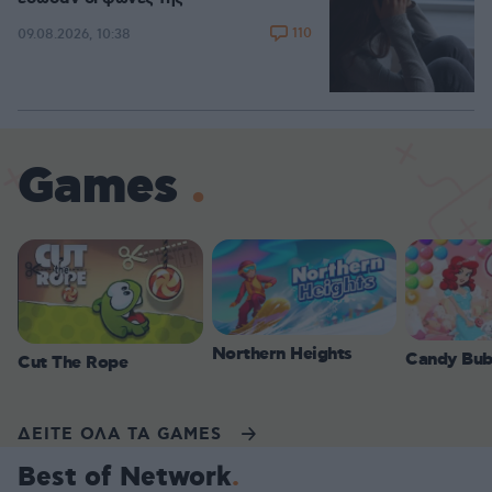
110
09.08.2026, 10:38
Games
Northern Heights
Candy Bub
Cut The Rope
ΔΕΙΤΕ ΟΛΑ ΤΑ GAMES
Best of Network