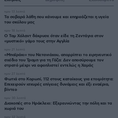
πριν 13 λεπτά
Τα σοβαρά λάθη που κάνουμε και επηρεάζεται η υγεία
του σκύλου μας
πριν 18 λεπτά
Ο Τομ Χόλαντ δάκρυσε όταν είδε τη Ζεντάγια στον
«μυστικό» γάμο τους στην Αγγλία
πριν 21 λεπτά
«Μπαϊράκι» του Νετανιάχου, απορρίπτει το ειρηνευτικό
σχέδιο του Τραμπ για τη Γάζα: Δεν αποσύρουμε τον
στρατό μέχρι να αφοπλιστεί εντελώς η Χαμάς
πριν 27 λεπτά
Φωτιά στο Κορωπί, 112 στους κατοίκους για ετοιμότητα:
Επιχειρούν ισχυρές επίγειες δυνάμεις και έξι εναέρια,
βίντεο
πριν 30 λεπτά
Διακοπές στο Ηράκλειο: Εξερευνώντας την πόλη και τα
χωριά του
πριν 32 λεπτά