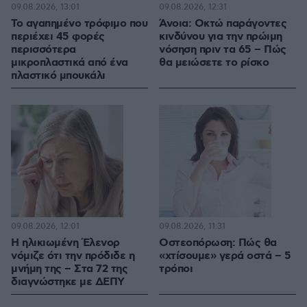
09.08.2026, 13:01
09.08.2026, 12:31
Το αγαπημένο τρόφιμο που
Άνοια: Οκτώ παράγοντες
περιέχει 45 φορές
κινδύνου για την πρώιμη
περισσότερα
νόσηση πριν τα 65 – Πώς
μικροπλαστικά από ένα
θα μειώσετε το ρίσκο
πλαστικό μπουκάλι
09.08.2026, 12:01
09.08.2026, 11:31
Η ηλικιωμένη Έλενορ
Οστεοπόρωση: Πώς θα
νόμιζε ότι την πρόδιδε η
«χτίσουμε» γερά οστά – 5
μνήμη της – Στα 72 της
τρόποι
διαγνώστηκε με ΔΕΠΥ