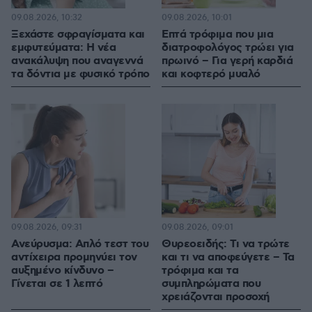
09.08.2026, 10:32
09.08.2026, 10:01
Ξεχάστε σφραγίσματα και
Επτά τρόφιμα που μια
εμφυτεύματα: Η νέα
διατροφολόγος τρώει για
ανακάλυψη που αναγεννά
πρωινό – Για γερή καρδιά
τα δόντια με φυσικό τρόπο
και κοφτερό μυαλό
09.08.2026, 09:31
09.08.2026, 09:01
Ανεύρυσμα: Απλό τεστ του
Θυρεοειδής: Τι να τρώτε
αντίχειρα προμηνύει τον
και τι να αποφεύγετε – Τα
αυξημένο κίνδυνο –
τρόφιμα και τα
Γίνεται σε 1 λεπτό
συμπληρώματα που
χρειάζονται προσοχή