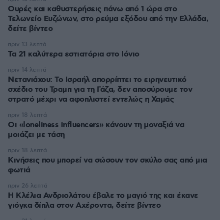
Ουρές και καθυστερήσεις πάνω από 1 ώρα στο
Τελωνείο Ευζώνων, στο ρεύμα εξόδου από την Ελλάδα,
δείτε βίντεο
πριν 13 λεπτά
Τα 21 καλύτερα εστιατόρια στο Ιόνιο
πριν 14 λεπτά
Νετανιάχου: Το Ισραήλ απορρίπτει το ειρηνευτικό
σχέδιο του Τραμπ για τη Γάζα, δεν αποσύρουμε τον
στρατό μέχρι να αφοπλιστεί εντελώς η Χαμάς
πριν 18 λεπτά
Οι «loneliness influencers» κάνουν τη μοναξιά να
μοιάζει με τάση
πριν 18 λεπτά
Κινήσεις που μπορεί να σώσουν τον σκύλο σας από μια
φωτιά
πριν 26 λεπτά
Η Κλέλια Ανδριολάτου έβαλε το μαγιό της και έκανε
γιόγκα δίπλα στον Αχέροντα, δείτε βίντεο