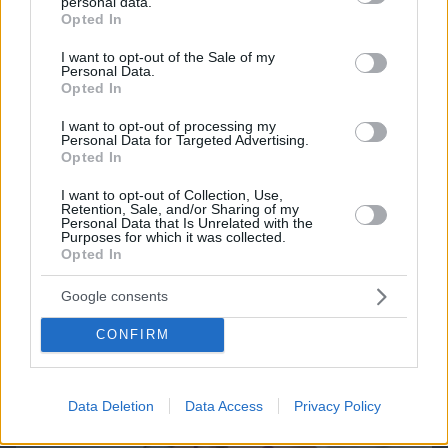
Games
personal data.
grant or deny consent to Google and its third-party tags to
Opted In
use your data for below specified purposes in below Google
consent section.
I want to opt-out of the Sale of my
Personal Data.
Opted In
I want to opt-out of processing my
Personal Data for Targeted Advertising.
Opted In
Northern Heights
Candy Bub
Cut The Rope
I want to opt-out of Collection, Use,
Retention, Sale, and/or Sharing of my
Personal Data that Is Unrelated with the
ΔΕΙΤΕ ΟΛΑ ΤΑ GAMES
Purposes for which it was collected.
Opted In
Best of Network
Google consents
CONFIRM
Data Deletion
Data Access
Privacy Policy