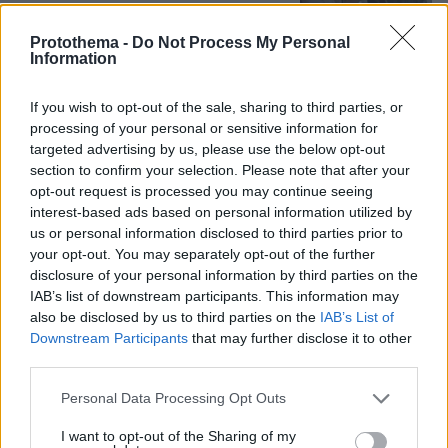
Protothema -
Do Not Process My Personal
Information
Άλογα χορεύουν πάνω σε σπασμένα
μπουκάλια στη Λέσβο - A Promise to
If you wish to opt-out of the sale, sharing to third parties, or
Animals: «Όταν η κριτική σε ένα έθιμο
processing of your personal or sensitive information for
θεωρείται επίθεση σε έναν τόπο»
targeted advertising by us, please use the below opt-out
77
09.08.2026, 11:37
section to confirm your selection. Please note that after your
opt-out request is processed you may continue seeing
interest-based ads based on personal information utilized by
us or personal information disclosed to third parties prior to
Νεαρός Παλαιστίνιος κλείδωσε
your opt-out. You may separately opt-out of the further
ανήλικη στο σπίτι του στα Χανιά, την
disclosure of your personal information by third parties on the
έσωσαν οι φωνές της
IAB’s list of downstream participants. This information may
also be disclosed by us to third parties on the
IAB’s List of
107
09.08.2026, 10:38
Downstream Participants
that may further disclose it to other
third parties.
Please note that this website/app uses one or more Google
Personal Data Processing Opt Outs
services and may gather and store information including but
not limited to your visit or usage behaviour. You may click to
I want to opt-out of the Sharing of my