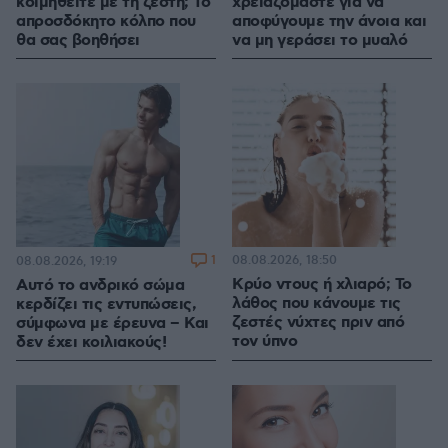
κοιμηθείτε με τη ζέστη; Το
χρειαζόμαστε για να
απροσδόκητο κόλπο που
αποφύγουμε την άνοια και
θα σας βοηθήσει
να μη γεράσει το μυαλό
1
08.08.2026, 18:50
08.08.2026, 19:19
Κρύο ντους ή χλιαρό; Το
Αυτό το ανδρικό σώμα
λάθος που κάνουμε τις
κερδίζει τις εντυπώσεις,
ζεστές νύχτες πριν από
σύμφωνα με έρευνα – Και
τον ύπνο
δεν έχει κοιλιακούς!