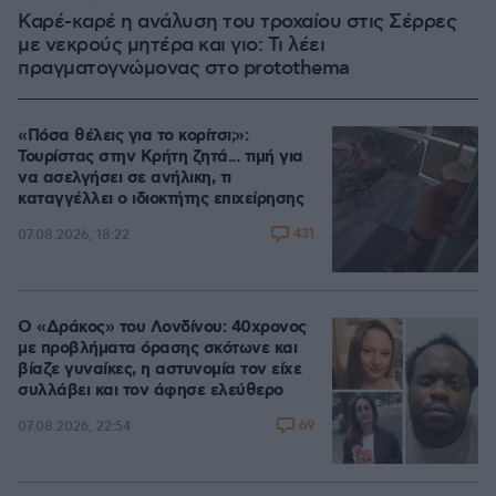
Καρέ-καρέ η ανάλυση του τροχαίου στις Σέρρες
με νεκρούς μητέρα και γιο: Τι λέει
πραγματογνώμονας στο protothema
«Πόσα θέλεις για το κορίτσι;»:
Τουρίστας στην Κρήτη ζητά... τιμή για
να ασελγήσει σε ανήλικη, τι
καταγγέλλει ο ιδιοκτήτης επιχείρησης
431
07.08.2026, 18:22
Ο «Δράκος» του Λονδίνου: 40χρονος
με προβλήματα όρασης σκότωνε και
βίαζε γυναίκες, η αστυνομία τον είχε
συλλάβει και τον άφησε ελεύθερο
69
07.08.2026, 22:54