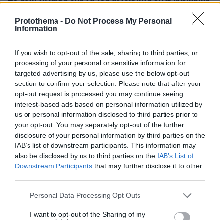
πριν 41 λεπτά
Protothema -
Do Not Process My Personal
Δοκιμάζουμε το επιβλητικό Volvo XC90 - Πόσο κοστίζει
Information
στην Ελλάδα;
If you wish to opt-out of the sale, sharing to third parties, or
ΔΕΙΤΕ ΟΛΕΣ ΤΙΣ ΕΙΔΗΣΕΙΣ
processing of your personal or sensitive information for
targeted advertising by us, please use the below opt-out
section to confirm your selection. Please note that after your
opt-out request is processed you may continue seeing
interest-based ads based on personal information utilized by
ΤΑ ΠΙΟ ΔΗΜΟΦΙΛΗ
us or personal information disclosed to third parties prior to
your opt-out. You may separately opt-out of the further
disclosure of your personal information by third parties on the
IAB’s list of downstream participants. This information may
also be disclosed by us to third parties on the
IAB’s List of
Downstream Participants
that may further disclose it to other
third parties.
Please note that this website/app uses one or more Google
Personal Data Processing Opt Outs
services and may gather and store information including but
not limited to your visit or usage behaviour. You may click to
I want to opt-out of the Sharing of my