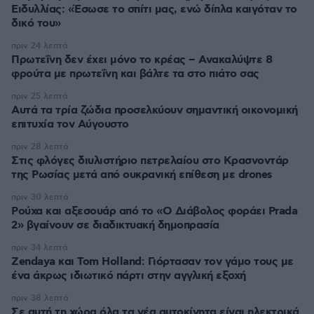
Ειδυλλίας: «Έσωσε το σπίτι μας, ενώ δίπλα καιγόταν το
δικό του»
πριν 24 λεπτά
Πρωτεΐνη δεν έχει μόνο το κρέας – Ανακαλύψτε 8
φρούτα με πρωτεΐνη και βάλτε τα στο πιάτο σας
πριν 25 λεπτά
Αυτά τα τρία ζώδια προσελκύουν σημαντική οικονομική
επιτυχία τον Αύγουστο
πριν 28 λεπτά
Στις φλόγες διυλιστήριο πετρελαίου στο Κρασνοντάρ
της Ρωσίας μετά από ουκρανική επίθεση με drones
πριν 30 λεπτά
Ρούχα και αξεσουάρ από το «Ο Διάβολος φοράει Prada
2» βγαίνουν σε διαδικτυακή δημοπρασία
πριν 34 λεπτά
Zendaya και Tom Holland: Γιόρτασαν τον γάμο τους με
ένα άκρως ιδιωτικό πάρτι στην αγγλική εξοχή
πριν 38 λεπτά
Σε αυτή τη χώρα όλα τα νέα αυτοκίνητα είναι ηλεκτρικά