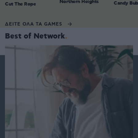
Northern Heights
Candy Bub
Cut The Rope
ΔΕΙΤΕ ΟΛΑ ΤΑ GAMES
Best of Network