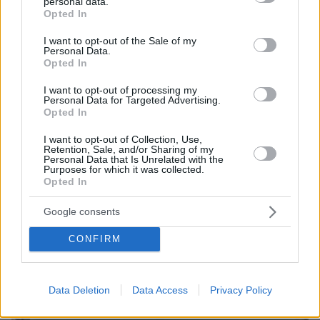
personal data.
grant or deny consent to Google and its third-party tags to
Opted In
use your data for below specified purposes in below Google
consent section.
I want to opt-out of the Sale of my
Personal Data.
Opted In
I want to opt-out of processing my
Personal Data for Targeted Advertising.
Opted In
I want to opt-out of Collection, Use,
Retention, Sale, and/or Sharing of my
Personal Data that Is Unrelated with the
08.08.2026, 08:57
Purposes for which it was collected.
Opted In
Το «σκουλήκι του διαβόλου» που ζει 1,3 χιλιόμετρα
κάτω από τη Γη και αλλάζει όσα γνωρίζαμε για τη
Google consents
ζωή: «Οι άνθρωποι δεν κυβερνάμε τον κόσμο»
CONFIRM
Data Deletion
Data Access
Privacy Policy