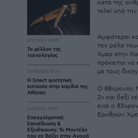
κατά της ανθ
τελεί υπό την
Αμφότεροι κα
27.07.2026, 06:00
τον ρόλο του
Το μέλλον της
Χμερ στην Καμ
τεχνολογίας
πρόκειται να
με τους δικη
03.08.2026, 10:56
Η Smart φοιτητική
κατοικία στην καρδιά της
Ο 88χρονος Ν
Αθήνας
2» και δεξί χ
ενώ ο 83χρον
26.07.2026, 09:54
Ερυθρών Χμε
Επαγγελματική
Εκπαίδευση &
Εξειδίκευση: Το Mοντέλο
που σε Bάζει στην Aγορά