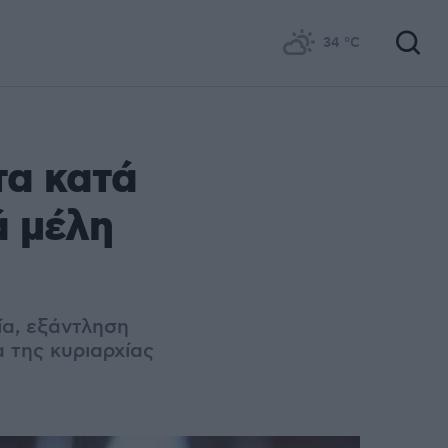
34
°C
τα κατά
ά μέλη
ία, εξάντληση
 της κυριαρχίας