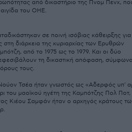
ρωπότητας από δικαστήριο της Πνομ Πενχ, πο
 αιγίδα του ΟΗΕ.
ταδικάστηκαν σε ποινή ισόβιας κάθειρξης για
ς στη διάρκεια της κυριαρχίας των Ερυθρών
πότζη, από το 1975 ως το 1979. Και οι δύο
 εφεσιβάλουν τη δικαστική απόφαση, σύμφων
γόρους τους.
ούον Τσέα ήταν γνωστός ως «Αδερφός υπ' α
έρι του μαοϊκού ηγέτη της Καμπότζης Πολ Ποτ,
ος Κιέου Σαμφάν ήταν ο αρχηγός κράτους τω
ρ.