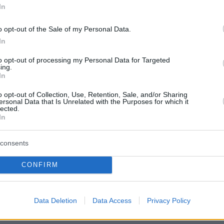
η είχε και το μεγαλύτερο μέρος του πληθυσμού
In
ηκε να εργάζεται σε αγροτικές κομμούνες, τ
ργήθηκε κάθε έννοια ιδιωτικής ζωή,
o opt-out of the Sale of my Personal Data.
In
λευθερίας, ιδιοκτησίας και θρησκείας,
ου Τύπου και της έκφρασης, σε ένα μόρφωμα 
to opt-out of processing my Personal Data for Targeted
ing.
οποίου μοιάζει μέχρι και σήμερα απίστευτη.
In
o opt-out of Collection, Use, Retention, Sale, and/or Sharing
ersonal Data that Is Unrelated with the Purposes for which it
lected.
In
consents
CONFIRM
ΜΠΕ
Data Deletion
Data Access
Privacy Policy