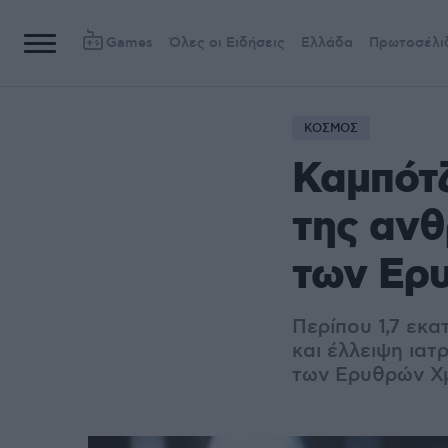
Games
Όλες οι Ειδήσεις
Ελλάδα
Πρωτοσέλι
ΚΟΣΜΟΣ
Καμπότζ
της ανθ
των Ερ
Περίπου 1,7 εκα
και έλλειψη ιατ
των Ερυθρών Χμ