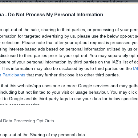
εκατομμύρια άτομα πέθαναν από εκτελέσεις,
τληση και έλλειψη ιατροφαρμακευτικής
ma -
Do Not Process My Personal Information
ατά τη διάρκεια της κυριαρχίας των Ερυθρών
to opt-out of the sale, sharing to third parties, or processing of your per
formation for targeted advertising by us, please use the below opt-out s
r selection. Please note that after your opt-out request is processed y
eing interest-based ads based on personal information utilized by us or
disclosed to third parties prior to your opt-out. You may separately opt-
του καθεστώτος των Ερυθρών Χμερ ξεκίνησα
losure of your personal information by third parties on the IAB’s list of
. This information may also be disclosed by us to third parties on the
IA
ίου 1975, όταν κατέλαβαν την Πνομ Πενχ, έπειτ
Participants
that may further disclose it to other third parties.
νηρό πενταετή εμφύλιο πόλεμο. Οι οπαδοί το
 that this website/app uses one or more Google services and may gath
ισαν αμέσως να απομακρύνουν αναγκαστικά τ
including but not limited to your visit or usage behaviour. You may click 
ριο πολίτες που είχαν βρει καταφύγιο στην
 to Google and its third-party tags to use your data for below specifi
σπρώχνοντάς τους στην επαρχία, για
ogle consent section.
κή εργασία στα λεγόμενα «χωράφια του
l Data Processing Opt Outs
o opt-out of the Sharing of my personal data.