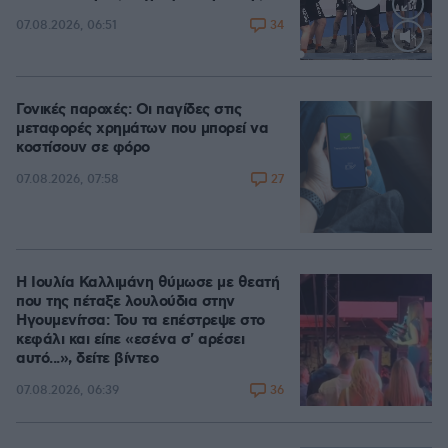
34
07.08.2026, 06:51
Loaded
:
100.00%
Γονικές παροχές: Οι παγίδες στις
μεταφορές χρημάτων που μπορεί να
κοστίσουν σε φόρο
27
07.08.2026, 07:58
Η Ιουλία Καλλιμάνη θύμωσε με θεατή
που της πέταξε λουλούδια στην
Ηγουμενίτσα: Του τα επέστρεψε στο
κεφάλι και είπε «εσένα σ' αρέσει
αυτό...», δείτε βίντεο
36
07.08.2026, 06:39