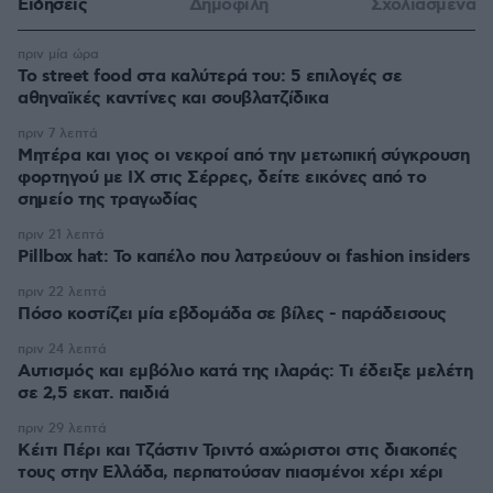
Ειδήσεις
Δημοφιλή
Σχολιασμένα
πριν μία ώρα
Το street food στα καλύτερά του: 5 επιλογές σε
αθηναϊκές καντίνες και σουβλατζίδικα
πριν 7 λεπτά
Μητέρα και γιος οι νεκροί από την μετωπική σύγκρουση
φορτηγού με ΙΧ στις Σέρρες, δείτε εικόνες από το
σημείο της τραγωδίας
πριν 21 λεπτά
Pillbox hat: Το καπέλο που λατρεύουν οι fashion insiders
πριν 22 λεπτά
Πόσο κοστίζει μία εβδομάδα σε βίλες - παράδεισους
πριν 24 λεπτά
Αυτισμός και εμβόλιο κατά της ιλαράς: Τι έδειξε μελέτη
σε 2,5 εκατ. παιδιά
πριν 29 λεπτά
Κέιτι Πέρι και Τζάστιν Τριντό αχώριστοι στις διακοπές
τους στην Ελλάδα, περπατούσαν πιασμένοι χέρι χέρι