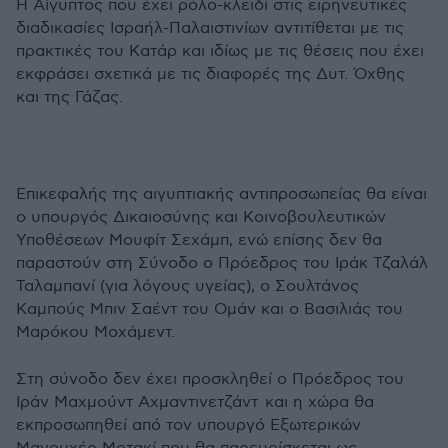
Η Αίγυπτος που έχει ρόλο-κλειδί στις ειρηνευτικές
διαδικασίες Ισραήλ-Παλαιστινίων αντιτίθεται με τις
πρακτικές του Κατάρ και ιδίως με τις θέσεις που έχει
εκφράσει σχετικά με τις διαφορές της Δυτ. Όχθης
και της Γάζας.
Επικεφαλής της αιγυπτιακής αντιπροσωπείας θα είναι
ο υπουργός Δικαιοσύνης και Κοινοβουλευτικών
Υποθέσεων Μουφίτ Σεχάμπ, ενώ επίσης δεν θα
παραστούν στη Σύνοδο ο Πρόεδρος του Ιράκ Τζαλάλ
Ταλαμπανί (για λόγους υγείας), ο Σουλτάνος
Καμπούς Μπιν Σαέντ του Ομάν και ο Βασιλιάς του
Μαρόκου Μοχάμεντ.
Στη σύνοδο δεν έχει προσκληθεί ο Πρόεδρος του
Ιράν Μαχμούντ Αχμαντινετζάντ και η χώρα θα
εκπροσωπηθεί από τον υπουργό Εξωτερικών