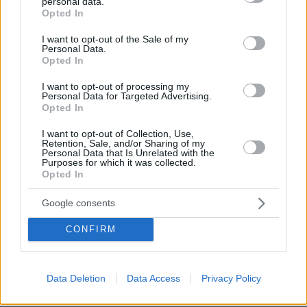
personal data.
grant or deny consent to Google and its third-party tags to
Opted In
use your data for below specified purposes in below Google
consent section.
I want to opt-out of the Sale of my
Personal Data.
Opted In
I want to opt-out of processing my
Personal Data for Targeted Advertising.
Opted In
I want to opt-out of Collection, Use,
Retention, Sale, and/or Sharing of my
Personal Data that Is Unrelated with the
Purposes for which it was collected.
Opted In
Google consents
CONFIRM
Data Deletion
Data Access
Privacy Policy