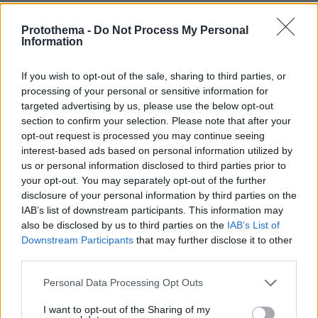
πριν 32 λεπτά
7 τρόποι για να καταλάβετε το φύλο μιας γάτας
Protothema -
Do Not Process My Personal
κοιτώντας το πρόσωπό της
Information
πριν 32 λεπτά
Θεοδωρικάκος: Νέο αναπτυξιακό καθεστώς για την
If you wish to opt-out of the sale, sharing to third parties, or
Αμυνα, συμβάλλουμε στην εθνική ασφάλεια της
processing of your personal or sensitive information for
πατρίδας μας
targeted advertising by us, please use the below opt-out
section to confirm your selection. Please note that after your
πριν 33 λεπτά
opt-out request is processed you may continue seeing
Συγκρίνουμε τα δύο πιο δημοφιλή ηλεκτρικά - Ποιο
interest-based ads based on personal information utilized by
κερδίζει τη μάχη;
us or personal information disclosed to third parties prior to
πριν 35 λεπτά
your opt-out. You may separately opt-out of the further
Αντόνιο Μπαντέρας: «Η καρδιακή προσβολή ήταν το
disclosure of your personal information by third parties on the
καλύτερο πράγμα που μου συνέβη»
IAB’s list of downstream participants. This information may
also be disclosed by us to third parties on the
IAB’s List of
Downstream Participants
that may further disclose it to other
ΔΕΙΤΕ ΟΛΕΣ ΤΙΣ ΕΙΔΗΣΕΙΣ
third parties.
Please note that this website/app uses one or more Google
Personal Data Processing Opt Outs
services and may gather and store information including but
ΤΑ ΠΙΟ ΔΗΜΟΦΙΛΗ
not limited to your visit or usage behaviour. You may click to
I want to opt-out of the Sharing of my