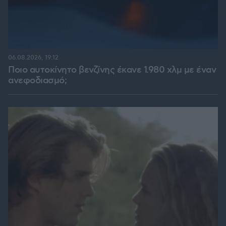
06.08.2026, 19:12
Ποιο αυτοκίνητο βενζίνης έκανε 1.980 χλμ με έναν
ανεφοδιασμό;