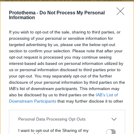
για εκπαιδευτικό τουρισμό, κλπ κλπ ΜΟΝΟ ΕΥΡΩΠΗ.
Protothema -
Do Not Process My Personal
Όποιος πηγαίνει αλλού είναι υπεύθυνος για ότι τον
Information
βρει.
ΑΠΑΝΤΗΣΗ
If you wish to opt-out of the sale, sharing to third parties, or
processing of your personal or sensitive information for
Αργυρω
targeted advertising by us, please use the below opt-out
17.06.2026, 22:15
section to confirm your selection. Please note that after your
Εγώ συμφωνώ πάντως με αυτό που λες, ειδικά
opt-out request is processed you may continue seeing
όταν ακούς στην τηλεόραση να λένε " το όνειρο
interest-based ads based on personal information utilized by
μου είναι να πάω Κούβα" , Έλα Χριστέ και
us or personal information disclosed to third parties prior to
Παναγιά!!!! Που παααατεεε;;;;;; Και θέλει και πολλά
your opt-out. You may separately opt-out of the further
χρήματα για να πας σε κάτι τέτοια κράτη που
disclosure of your personal information by third parties on the
αναφέρεις!!!
IAB’s list of downstream participants. This information may
also be disclosed by us to third parties on the
IAB’s List of
ΑΠΑΝΤΗΣΗ
Downstream Participants
that may further disclose it to other
third parties.
Κόψε κάτι
Please note that this website/app uses one or more Google
Personal Data Processing Opt Outs
17.06.2026, 21:44
services and may gather and store information including but
Πρώτον δεν είναι ασφαλής παντού η Ευρώπη.
not limited to your visit or usage behaviour. You may click to
I want to opt-out of the Sharing of my
Υπάρχουν περιοχές που πρέπει να αποφεύγεις. Η