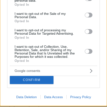
personal data.
grant or deny consent to Google and its third-party tags to
Τυνησία που αναφέρεις δεν είναι επικίνδυνη. Τα
Opted In
use your data for below specified purposes in below Google
ταξίδια πάντα έχουν κινδύνους. Ειναι απαραίτητο
consent section.
I want to opt-out of the Sale of my
να έχεις καλή ενημέρωση και να είσαι
Personal Data.
προσεκτικός όταν επισκέπτεσαι ένα καινούργιο
Opted In
μέρος.
I want to opt-out of processing my
ΑΠΑΝΤΗΣΗ
Personal Data for Targeted Advertising.
Opted In
Ένας άλλος
I want to opt-out of Collection, Use,
Retention, Sale, and/or Sharing of my
17.06.2026, 20:54
Personal Data that Is Unrelated with the
Purposes for which it was collected.
ένας άλλος έλεγε ότι γι αυτό δεν πάει σέ
Opted In
μουσουλμανικές χώρες, γιατί μπορείς να μπλέξεις
χωρίς να το καταλάβεις γιατί έχουν άλλα ήθη και
Google consents
έθιμα και βεβαίως άλλους νόμους.
ΑΠΑΝΤΗΣΗ
CONFIRM
Data Deletion
Data Access
Privacy Policy
Μπράβο στο κράτος