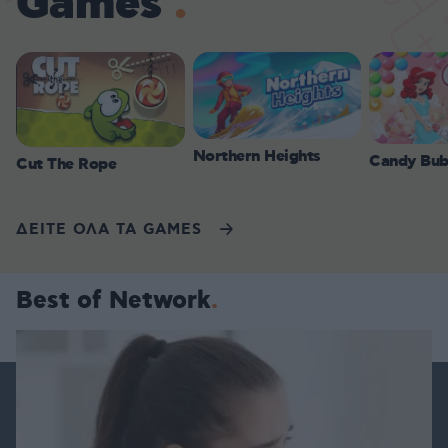
Games
Northern Heights
Candy Bub
Cut The Rope
ΔΕΙΤΕ ΟΛΑ ΤΑ GAMES
Best of Network