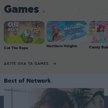
Games
Northern Heights
Candy Bub
Cut The Rope
ΔΕΙΤΕ ΟΛΑ ΤΑ GAMES
Best of Network