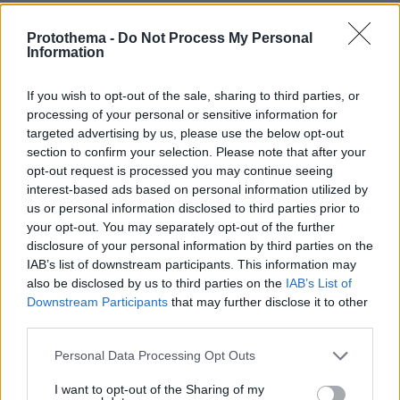
πριν μία ώρα
Αποκαλύψεις Telegraph για τον Ινφαντίνο: Η εξαψήφια
Protothema -
Do Not Process My Personal
αποζημίωση σε πρώην εργαζόμενη της UEFA και η
Information
φερόμενη σχέση τους
If you wish to opt-out of the sale, sharing to third parties, or
08.08.2026, 01:25
Ρωσία για το drone με εκρηκτικά σε γερμανικό
processing of your personal or sensitive information for
αεροδρόμιο: «Βιαστικά στημένη προβοκάτσια»
targeted advertising by us, please use the below opt-out
section to confirm your selection. Please note that after your
08.08.2026, 01:00
opt-out request is processed you may continue seeing
Ιδέες για πρωινό έτοιμο από το βράδυ: Εύκολες και
interest-based ads based on personal information utilized by
θρεπτικές επιλογές για κάθε μέρα
us or personal information disclosed to third parties prior to
08.08.2026, 00:50
your opt-out. You may separately opt-out of the further
Ρωσικό πλήγμα προκάλεσε ζημιές σε γήπεδο στην
disclosure of your personal information by third parties on the
Οδησσό μία ημέρα πριν από αγώνα πρωταθλήματος,
IAB’s list of downstream participants. This information may
δείτε βίντεο
also be disclosed by us to third parties on the
IAB’s List of
Downstream Participants
that may further disclose it to other
08.08.2026, 00:30
third parties.
Είδατε σαμιαμίδι στο σπίτι σας; Γιατί δεν πρέπει να το
σκοτώσετε
Please note that this website/app uses one or more Google
Personal Data Processing Opt Outs
services and may gather and store information including but
08.08.2026, 00:28
Αποκαλύφθηκε η αιτία θανάτου του 29χρονου πρώην
not limited to your visit or usage behaviour. You may click to
I want to opt-out of the Sharing of my