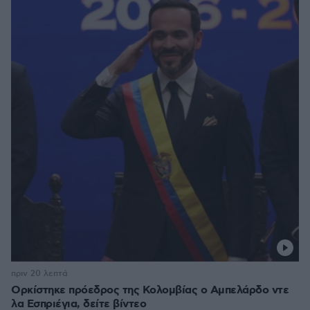
πριν 20 λεπτά
Ορκίστηκε πρόεδρος της Κολομβίας ο Αμπελάρδο ντε
λα Εσπριέγια, δείτε βίντεο