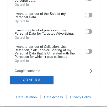
personal data.
NBAer Μπράντον Κλαρκ
grant or deny consent to Google and its third-party tags to
Opted In
use your data for below specified purposes in below Google
08.08.2026, 00:18
consent section.
I want to opt-out of the Sale of my
Πώς εξαργυρώνεται το ιδιωτικό πρόγραμμα σύνταξης –
Personal Data.
Όλες οι επιλογές
Opted In
08.08.2026, 00:14
I want to opt-out of processing my
Συνάντηση Ζελένσκι-Βούτσιτς στο Βελιγράδι:
Personal Data for Targeted Advertising.
Οικονομία, ασφάλεια και στο βάθος... Ρωσία
Opted In
08.08.2026, 00:00
I want to opt-out of Collection, Use,
Σιροπιαστά γλυκά: Πού βρίσκουμε από τα καλύτερα
Retention, Sale, and/or Sharing of my
γλυκά ταψιού για το σπίτι
Personal Data that Is Unrelated with the
Purposes for which it was collected.
Opted In
ΔΕΙΤΕ ΟΛΕΣ ΤΙΣ ΕΙΔΗΣΕΙΣ
Google consents
CONFIRM
ΤΑ ΠΙΟ ΔΗΜΟΦΙΛΗ
Data Deletion
Data Access
Privacy Policy