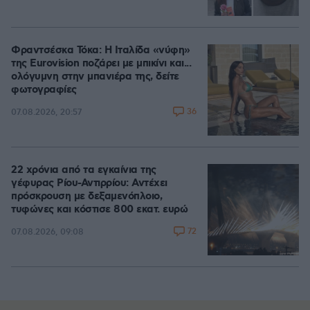
Φραντσέσκα Τόκα: Η Ιταλίδα «νύφη»
της Eurovision ποζάρει με μπικίνι και...
ολόγυμνη στην μπανιέρα της, δείτε
φωτογραφίες
36
07.08.2026, 20:57
22 χρόνια από τα εγκαίνια της
γέφυρας Ρίου-Αντιρρίου: Αντέχει
πρόσκρουση με δεξαμενόπλοιο,
τυφώνες και κόστισε 800 εκατ. ευρώ
72
07.08.2026, 09:08