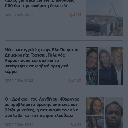
Άλλος για data center; Επενδύσεις
€50 δισ. την ερχόμενη δεκαετία
314
07.08.2026, 20:16
Νέες καταγγελίες στην Ελπίδα για τη
Δημοκρατία: Γρατσία, Γαλανός,
Καρυστιανού και αυλικοί το
μετέτρεψαν σε φοβικό αρχηγικό
κόμμα
100
07.08.2026, 19:33
Ο «Δράκος» του Λονδίνου: 40χρονος
με προβλήματα όρασης σκότωνε και
βίαζε γυναίκες, η αστυνομία τον είχε
συλλάβει και τον άφησε ελεύθερο
34
07.08.2026, 22:54