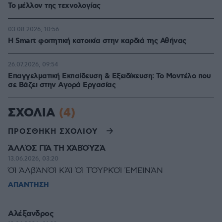
Το μέλλον της τεχνολογίας
03.08.2026, 10:56
Η Smart φοιτητική κατοικία στην καρδιά της Αθήνας
26.07.2026, 09:54
Επαγγελματική Εκπαίδευση & Εξειδίκευση: Το Mοντέλο που
σε Bάζει στην Aγορά Eργασίας
ΣΧΟΛΙΑ
(4)
ΠΡΟΣΘΗΚΗ ΣΧΟΛΙΟΥ
ΆΛΛΌΣ ΓΊΆ ΤΉ ΧΆΒΌΎΖΆ
13.06.2026, 03:20
ΌΊ ΆΛβΆΝΌΊ ΚΆΊ ΌΊ ΤΌΎΡΚΌΊ ΈΜΈΊΝΆΝ
ΑΠΑΝΤΗΣΗ
Αλέξανδρος