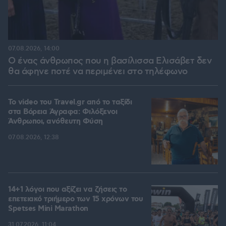
07.08.2026, 14:00
Ο ένας άνθρωπος που η βασίλισσα Ελισάβετ δεν
θα άφηνε ποτέ να περιμένει στο τηλέφωνο
To video του Travel.gr από το ταξίδι
στα Βόρεια Άγραφα: Φιλόξενοι
Άνθρωποι, ανόθευτη Φύση
07.08.2026, 12:38
14+1 λόγοι που αξίζει να ζήσεις το
επετειακό τριήμερο των 15 χρόνων του
Spetses Mini Marathon
31.07.2026, 11:04