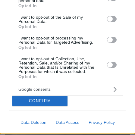
personal data.
grant or deny consent to Google and its third-party tags to
Opted In
use your data for below specified purposes in below Google
consent section.
07.08.2026, 15:59
I want to opt-out of the Sale of my
Personal Data.
Είδος υπό εξαφάνιση οι υπερπολύτεκνοι στην
Opted In
Ελλάδα που γερνάει: Τα... δύο ταψιά μεσημεριανό,
τα επιδόματα, η καθημερινότητά τους
I want to opt-out of processing my
Personal Data for Targeted Advertising.
Opted In
I want to opt-out of Collection, Use,
Retention, Sale, and/or Sharing of my
Personal Data that Is Unrelated with the
Purposes for which it was collected.
Opted In
Google consents
CONFIRM
Data Deletion
Data Access
Privacy Policy