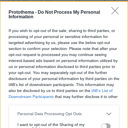
καταγγέλλει ο ιδιοκτήτης επιχείρησης
Protothema -
Do Not Process My Personal
Information
If you wish to opt-out of the sale, sharing to third parties, or
processing of your personal or sensitive information for
targeted advertising by us, please use the below opt-out
section to confirm your selection. Please note that after your
opt-out request is processed you may continue seeing
interest-based ads based on personal information utilized by
us or personal information disclosed to third parties prior to
your opt-out. You may separately opt-out of the further
disclosure of your personal information by third parties on the
IAB’s list of downstream participants. This information may
also be disclosed by us to third parties on the
IAB’s List of
Downstream Participants
that may further disclose it to other
third parties.
Please note that this website/app uses one or more Google
Personal Data Processing Opt Outs
services and may gather and store information including but
not limited to your visit or usage behaviour. You may click to
I want to opt-out of the Sharing of my