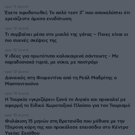
πριν 11 λεπτά
Έχετε αφυδατωθεί; Το απλό τεστ 3″ που αποκαλύπτει ότι
χρειάζεστε άμεσα ενυδάτωση
πριν 12 λεπτά
Τι συμβαίνει μέσα στο μυαλό της γάτας – Ποιες είναι οι
πιο συχνές σκέψεις της
πριν 12 λεπτά
9 ιδέες για πρωτότυπα καλοκαιρινά σάντουιτς - Με
παραδοσιακά τυριά, με σύκα, με παστράμι
πριν 12 λεπτά
Δανεικός στη Φιορεντίνα από τη Ρεάλ Μαδρίτης ο
Μασταντουόνο
πριν 14 λεπτά
Η Τουρκία «γκριζάρει» ξανά το Αιγαίο και προκαλεί με
αφορμή το Ειδικό Χωροταξικό Πλαίσιο για τον Τουρισμό
πριν 15 λεπτά
Φυλάκιση 15 μηνών στη Βρετανίδα που μέθυσε με την
15χρονη κόρη της και προκάλεσε επεισόδιο στο Κέντρο
Υγείας Σκιάθου