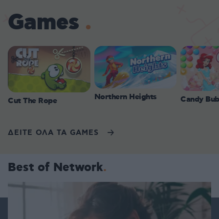
Games
Northern Heights
Candy Bub
Cut The Rope
ΔΕΙΤΕ ΟΛΑ ΤΑ GAMES
Best of Network