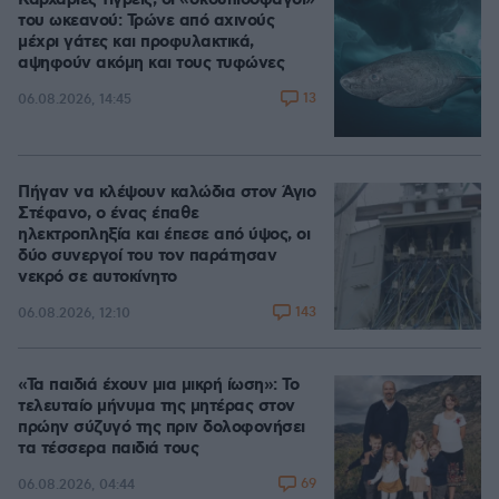
Καρχαρίες τίγρεις, οι «σκουπιδοφάγοι»
του ωκεανού: Τρώνε από αχινούς
μέχρι γάτες και προφυλακτικά,
αψηφούν ακόμη και τους τυφώνες
13
06.08.2026, 14:45
Πήγαν να κλέψουν καλώδια στον Άγιο
Στέφανο, ο ένας έπαθε
ηλεκτροπληξία και έπεσε από ύψος, οι
δύο συνεργοί του τον παράτησαν
νεκρό σε αυτοκίνητο
143
06.08.2026, 12:10
«Τα παιδιά έχουν μια μικρή ίωση»: Το
τελευταίο μήνυμα της μητέρας στον
πρώην σύζυγό της πριν δολοφονήσει
τα τέσσερα παιδιά τους
69
06.08.2026, 04:44