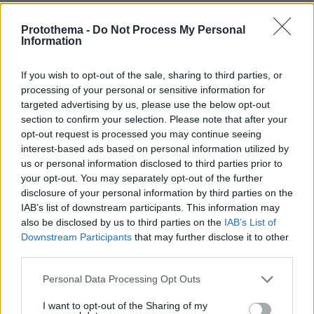
των ορίων. Έδειξε ότι η Τεχεράνη αισθάνεται
αρκετά ισχυρή ώστε να απαντά απευθείας
Protothema -
Do Not Process My Personal
Information
όταν θεωρεί ότι πλήττεται ο περιφερειακός της
άξονας. Έδειξε ότι η Χεζμπολάχ εξακολουθεί
If you wish to opt-out of the sale, sharing to third parties, or
να μπορεί να πιέζει το Ισραήλ χωρίς να
processing of your personal or sensitive information for
αναλαμβάνει μόνη της όλο το κόστος. Και
targeted advertising by us, please use the below opt-out
section to confirm your selection. Please note that after your
έδειξε ότι η Ουάσιγκτον, όσο επιδιώκει
opt-out request is processed you may continue seeing
συμφωνία με το Ιράν, θα βάζει φρένο σε κάθε
interest-based ads based on personal information utilized by
κλιμάκωση που απειλεί να καταπιεί τη
us or personal information disclosed to third parties prior to
διπλωματία.
your opt-out. You may separately opt-out of the further
disclosure of your personal information by third parties on the
Για το Ισραήλ, αυτή είναι η ουσία του νέου
IAB’s list of downstream participants. This information may
αδιεξόδου. Δεν είναι αδύναμο. Δεν είναι
also be disclosed by us to third parties on the
IAB’s List of
αφοπλισμένο. Δεν έχει χάσει την ικανότητα να
Downstream Participants
that may further disclose it to other
προκαλεί βαρύ κόστος στους αντιπάλους του.
third parties.
Αλλά δεν κινείται πια σε ένα περιβάλλον όπου
Please note that this website/app uses one or more Google
Personal Data Processing Opt Outs
η στρατιωτική ισχύς αρκεί για να επιβάλει τους
services and may gather and store information including but
κανόνες.
not limited to your visit or usage behaviour. You may click to
I want to opt-out of the Sharing of my