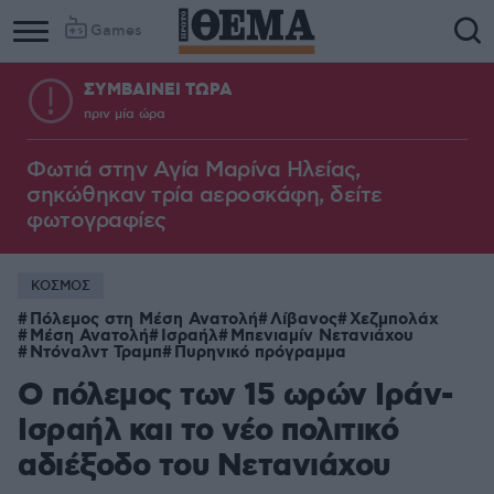
Games
ΣΥΜΒΑΙΝΕΙ ΤΩΡΑ
πριν μία ώρα
Φωτιά στην Aγία Μαρίνα Ηλείας,
σηκώθηκαν τρία αεροσκάφη, δείτε
φωτογραφίες
ΚΟΣΜΟΣ
Πόλεμος στη Μέση Ανατολή
Λίβανος
Χεζμπολάχ
Μέση Ανατολή
Ισραήλ
Μπενιαμίν Νετανιάχου
Ντόναλντ Τραμπ
Πυρηνικό πρόγραμμα
Ο πόλεμος των 15 ωρών Ιράν-
Ισραήλ και το νέο πολιτικό
αδιέξοδο του Νετανιάχου