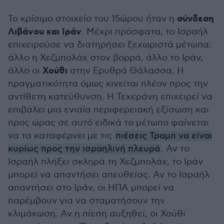
σύνδεση
Το κρίσιμο στοιχείο του 15ώρου ήταν η
Λιβάνου και Ιράν
. Μέχρι πρόσφατα, το Ισραήλ
επιχειρούσε να διατηρήσει ξεχωριστά μέτωπα:
άλλο η Χεζμπολάχ στον βορρά, άλλο το Ιράν,
Χούθι
άλλο οι
στην Ερυθρά Θάλασσα. Η
πραγματικότητα όμως κινείται πλέον προς την
αντίθετη κατεύθυνση. Η Τεχεράνη επιχειρεί να
επιβάλει μια ενιαία περιφερειακή εξίσωση και
προς ώρας σε αυτό ειδικά το μέτωπο φαίνεται
να τα καταφέρνει με τις
πιέσεις Τραμπ να είναι
κυρίως προς την ισραηλινή πλευρά
. Αν το
Ισραήλ πλήξει σκληρά τη Χεζμπολάχ, το Ιράν
μπορεί να απαντήσει απευθείας. Αν το Ισραήλ
απαντήσει στο Ιράν, οι ΗΠΑ μπορεί να
παρέμβουν για να σταματήσουν την
κλιμάκωση. Αν η πίεση αυξηθεί, οι Χούθι