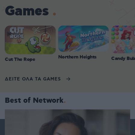
Games
Northern Heights
Candy Bub
Cut The Rope
ΔΕΙΤΕ ΟΛΑ ΤΑ GAMES
Best of Network