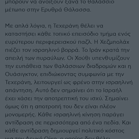
μπορούν να ανοίξουν ξανά το θαλάσσιο
μέτωπο στην Ερυθρά Θάλασσα.
Με απλά λόγια, η Τεχεράνη θέλει να
καταστήσει κάθε τοπικό επεισόδιο τμήμα ενός
ευρύτερου περιφερειακού παζλ. Η Χεζμπολάχ
πιέζει τον ισραηλινό βορρά. Το Ιράν κρατά την
απειλή των πυραύλων. Οι Χούθι υπενθυμίζουν
την ευπάθεια των θαλάσσιων διαδρομών και η
Ουάσιγκτον, επιδιώκοντας συμφωνία με την
Τεχεράνη, λειτουργεί ως φρένο στην ισραηλινή
απάντηση. Αυτό δεν σημαίνει ότι το Ισραήλ
έχει χάσει την αποτρεπτική του ισχύ. Σημαίνει
όμως ότι η αποτροπή του δεν είναι πλέον
μονομερής. Κάθε ισραηλινή κίνηση παράγει
αντίδραση σε περισσότερα από ένα πεδία. Και
κάθε αντίδραση δημιουργεί πολιτικό κόστος
για τον Λευκό Οίκο, ο οποίος δεν θέλει