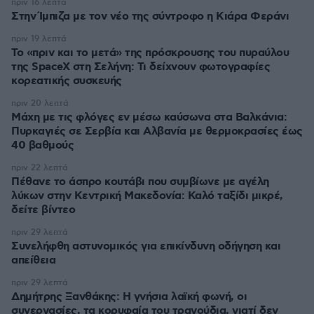
πριν 16 λεπτά
Στην Ίμπιζα με τον νέο της σύντροφο η Κιάρα Φεράνι
πριν 19 λεπτά
Το «πριν και το μετά» της πρόσκρουσης του πυραύλου
της SpaceX στη Σελήνη: Τι δείχνουν φωτογραφίες
κορεατικής συσκευής
πριν 20 λεπτά
Μάχη με τις φλόγες εν μέσω καύσωνα στα Βαλκάνια:
Πυρκαγιές σε Σερβία και Αλβανία με θερμοκρασίες έως
40 βαθμούς
πριν 22 λεπτά
Πέθανε το άσπρο κουτάβι που συμβίωνε με αγέλη
λύκων στην Κεντρική Μακεδονία: Καλό ταξίδι μικρέ,
δείτε βίντεο
πριν 29 λεπτά
Συνελήφθη αστυνομικός για επικίνδυνη οδήγηση και
απείθεια
πριν 29 λεπτά
Δημήτρης Ξανθάκης: Η γνήσια λαϊκή φωνή, οι
συνεργασίες, τα κορυφαία του τραγούδια, γιατί δεν