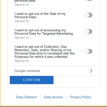
personal data.
grant or deny consent to Google and its third-party tags to
Opted In
use your data for below specified purposes in below Google
Το επόμενο διάστημα, το Τελ Αβίβ θα πρέπει να
consent section.
I want to opt-out of the Sale of my
αποφασίσει αν θα προσαρμοστεί σε αυτή τη
Personal Data.
νέα εξίσωση ή αν θα επιχειρήσει να τη σπάσει.
Opted In
Η πρώτη επιλογή σημαίνει αυτοσυγκράτηση και
I want to opt-out of processing my
αποδοχή του αμερικανικού ρυθμού. Η δεύτερη
Personal Data for Targeted Advertising.
Opted In
σημαίνει υψηλό ρίσκο γενικευμένης
σύγκρουσης και ανάμεσα στις δύο, βρίσκεται
I want to opt-out of Collection, Use,
Retention, Sale, and/or Sharing of my
το πραγματικό δίλημμα του Ισραήλ: πώς να
Personal Data that Is Unrelated with the
Purposes for which it was collected.
διατηρήσει την αποτροπή του, όταν κάθε
Opted In
απάντηση μπορεί να γίνει η αρχή ενός πολέμου
που άλλοι θα σταματήσουν.
Google consents
CONFIRM
protothema.gr στο Google News
Ακολουθήστε το
και μάθετε πρώτοι όλες τις ειδήσεις
Data Deletion
Data Access
Privacy Policy
Ειδήσεις
Δείτε όλες τις τελευταίες
από την Ελλάδα