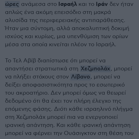
Ισραήλ
Ιράν
ώρες
ανάμεσα στο
και το
δεν ήταν
απλώς ένα ακόμη επεισόδιο στη μακρά
αλυσίδα της περιφερειακής αντιπαράθεσης.
Ήταν μια σύντομη, αλλά αποκαλυπτική δοκιμή
ισχύος και κυρίως, μια υπενθύμιση των ορίων
μέσα στα οποία κινείται πλέον το Ισραήλ.
Το Τελ Αβίβ διαπίστωσε ότι μπορεί να
απαντήσει στρατιωτικά στη
Χεζμπολάχ
, μπορεί
να πλήξει στόχους στον
Λίβανο
, μπορεί να
δείξει αποφασιστικότητα προς το εσωτερικό
του ακροατήριο. Δεν μπορεί όμως να θεωρεί
δεδομένο ότι θα έχει τον πλήρη έλεγχο της
επόμενης φάσης. Διότι κάθε ισραηλινό πλήγμα
στη Χεζμπολάχ μπορεί πια να ενεργοποιεί
ιρανική απάντηση. Και κάθε ιρανική απάντηση
μπορεί να φέρνει την Ουάσιγκτον στη θέση του