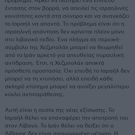
πρόβλημα. Αρκεί να διατηρεί ένα επίπεδο
έντασης στον βορρά, να απειλεί τις ισραηλινές
κοινότητες κοντά στα σύνορα και να αναγκάζει
το Ισραήλ να απαντά. Το πρόβλημα είναι ότι η
ισραηλινή απάντηση δεν κρίνεται πλέον μόνο
στο λιβανικό πεδίο. Ένα πλήγμα σε περιοχή-
σύμβολο της Χεζμπολάχ μπορεί να θεωρηθεί
από το Ιράν αρκετό για απευθείας πυραυλική
αντίδραση. Έτσι, η Χεζμπολάχ αποκτά
πρόσθετη προστασία. Όχι επειδή το Ισραήλ δεν
μπορεί να τη χτυπήσει, αλλά επειδή κάθε
σκληρό χτύπημα μπορεί να ανοίξει μεγαλύτερο
κύκλο αντιπαράθεσης.
Αυτή είναι η ουσία της νέας εξίσωσης. Το
Ισραήλ θέλει να επαναφέρει την αποτροπή του
στον Λίβανο. Το Ιράν θέλει να δείξει ότι ο
Λίβανος δεν είναι απομονωμένο μέτωπο. Η