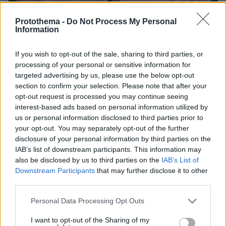
Protothema -
Do Not Process My Personal
Information
If you wish to opt-out of the sale, sharing to third parties, or
processing of your personal or sensitive information for
targeted advertising by us, please use the below opt-out
section to confirm your selection. Please note that after your
opt-out request is processed you may continue seeing
interest-based ads based on personal information utilized by
us or personal information disclosed to third parties prior to
your opt-out. You may separately opt-out of the further
132
02.02.2026, 15:20
disclosure of your personal information by third parties on the
Εκνευρισμένος ο Μασκ με τον Νόλαν μετά τα
IAB’s list of downstream participants. This information may
δημοσιεύματα ότι η «Ωραία Ελένη» στην Οδύσσεια θα
also be disclosed by us to third parties on the
IAB’s List of
είναι μαύρη
Downstream Participants
that may further disclose it to other
Η Λουπίτα Νιόνγκο έχει ανακοινωθεί ως μέλος του
third parties.
καστ, ωστόσο ο ρόλος της στην ταινία δεν έχει
επιβεβαιωθεί δημόσια
Please note that this website/app uses one or more Google
Personal Data Processing Opt Outs
services and may gather and store information including but
not limited to your visit or usage behaviour. You may click to
I want to opt-out of the Sharing of my