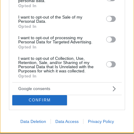
personal data.
grant or deny consent to Google and its third-party tags to
Opted In
use your data for below specified purposes in below Google
consent section.
I want to opt-out of the Sale of my
Personal Data.
Opted In
I want to opt-out of processing my
Personal Data for Targeted Advertising.
Opted In
I want to opt-out of Collection, Use,
Retention, Sale, and/or Sharing of my
Personal Data that Is Unrelated with the
Purposes for which it was collected.
Opted In
Google consents
CONFIRM
Data Deletion
Data Access
Privacy Policy
1
25.11.2025, 20:02