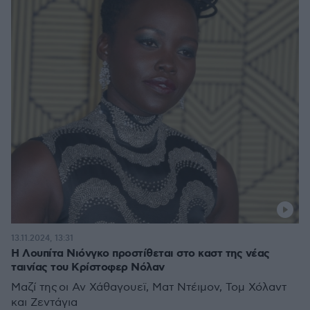
13.11.2024, 13:31
Η Λουπίτα Νιόνγκο προστίθεται στο καστ της νέας
ταινίας του Κρίστοφερ Νόλαν
Μαζί της οι Αν Χάθαγουεϊ, Ματ Ντέιμον, Τομ Χόλαντ
και Zεντάγια