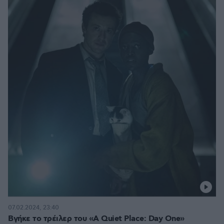
07.02.2024, 23:40
Βγήκε το τρέιλερ του «A Quiet Place: Day One»