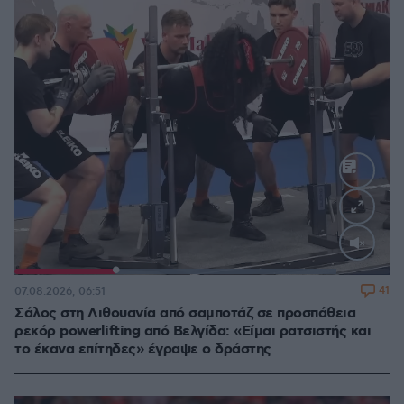
Loaded
:
85.73%
41
07.08.2026, 06:51
Σάλος στη Λιθουανία από σαμποτάζ σε προσπάθεια
ρεκόρ powerlifting από Βελγίδα: «Είμαι ρατσιστής και
το έκανα επίτηδες» έγραψε ο δράστης