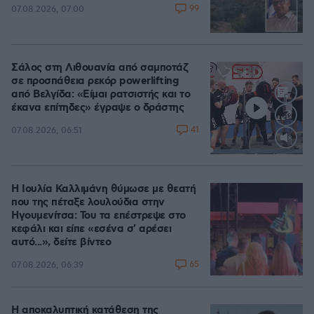
99
07.08.2026, 07:00
Σάλος στη Λιθουανία από σαμποτάζ
σε προσπάθεια ρεκόρ powerlifting
από Βελγίδα: «Είμαι ρατσιστής και το
έκανα επίτηδες» έγραψε ο δράστης
41
07.08.2026, 06:51
Loaded
:
100.00%
Η Ιουλία Καλλιμάνη θύμωσε με θεατή
που της πέταξε λουλούδια στην
Ηγουμενίτσα: Του τα επέστρεψε στο
κεφάλι και είπε «εσένα σ' αρέσει
αυτό...», δείτε βίντεο
65
07.08.2026, 06:39
Η αποκαλυπτική κατάθεση της