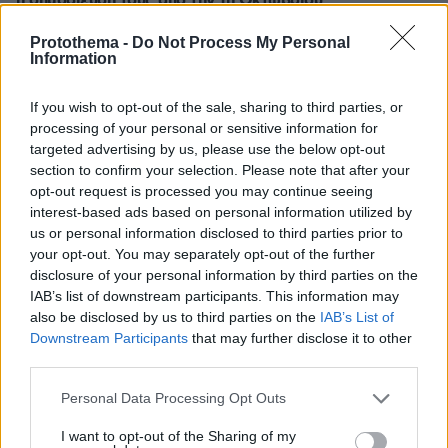
η δημοσίευσή τους από την 1η Οκτωβρίου
πριν 23 λεπτά
Protothema -
Do Not Process My Personal
Στην Εισαγγελία από τη ΓΑΔΑ οδηγείται η 46χρονη που
Information
κατηγορείται για την επίθεση στη Marfin, δείτε βίντεο
πριν 27 λεπτά
If you wish to opt-out of the sale, sharing to third parties, or
Αλλάζει στρατηγική η Honda για την Ευρώπη
processing of your personal or sensitive information for
targeted advertising by us, please use the below opt-out
section to confirm your selection. Please note that after your
ΔΕΙΤΕ ΟΛΕΣ ΤΙΣ ΕΙΔΗΣΕΙΣ
opt-out request is processed you may continue seeing
interest-based ads based on personal information utilized by
us or personal information disclosed to third parties prior to
your opt-out. You may separately opt-out of the further
ΤΑ ΠΙΟ ΔΗΜΟΦΙΛΗ
disclosure of your personal information by third parties on the
IAB’s list of downstream participants. This information may
also be disclosed by us to third parties on the
IAB’s List of
Downstream Participants
that may further disclose it to other
third parties.
Please note that this website/app uses one or more Google
Personal Data Processing Opt Outs
services and may gather and store information including but
not limited to your visit or usage behaviour. You may click to
I want to opt-out of the Sharing of my