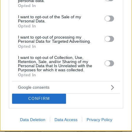
personal data.
grant or deny consent to Google and its third-party tags to
Opted In
use your data for below specified purposes in below Google
consent section.
I want to opt-out of the Sale of my
Personal Data.
Opted In
I want to opt-out of processing my
Personal Data for Targeted Advertising.
Opted In
I want to opt-out of Collection, Use,
Retention, Sale, and/or Sharing of my
Personal Data that Is Unrelated with the
Purposes for which it was collected.
Opted In
07.08.2026, 07:19
Google consents
«Δεν το πιστεύουμε», λένε οι Αμερικανοί που
υιοθέτησαν τον Αφγανό στη Λέσβο - Η αρχική
CONFIRM
εκδοχή για το φονικό στην Κυψέλη και η σιωπή
στην απολογία
Data Deletion
Data Access
Privacy Policy