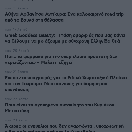
πριν 15 λεπτά
Αθήνα-Αρβανίτσα-Αντίκυρα: Ένα καλοκαιρινό road trip
από το βουνό στη θάλασσα
πριν 17 λεπτά
Greek Goddess Beauty: Η τάση ομορφιάς που μας κάνει
να θέλουμε να μοιάζουμε με σύγχρονη Ελληνίδα θεά
πριν 20 λεπτά
Πότε τα φάρμακα για την υπερπλασία προστάτη δεν
«χρειάζονται» – Μελέτη εξηγεί
πριν 21 λεπτά
Έπεσαν οι υπογραφές για το Ειδικό Χωροταξικό Πλαίσιο
για τον Τουρισμό: Νέοι κανόνες για δόμηση και
επενδύσεις
πριν 22 λεπτά
Ποιο είναι το αγαπημένο αυτοκίνητο του Κυριάκου
Μητσοτάκη
πριν 23 λεπτά
Άκυρες οι εγκύκλιοι που δεν αναρτώνται, υποχρεωτική