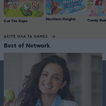
Northern Heights
Candy Bub
Cut The Rope
ΔΕΙΤΕ ΟΛΑ ΤΑ GAMES
Best of Network