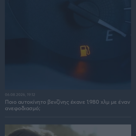
06.08.2026, 19:12
Ποιο αυτοκίνητο βενζίνης έκανε 1.980 χλμ με έναν
ανεφοδιασμό;