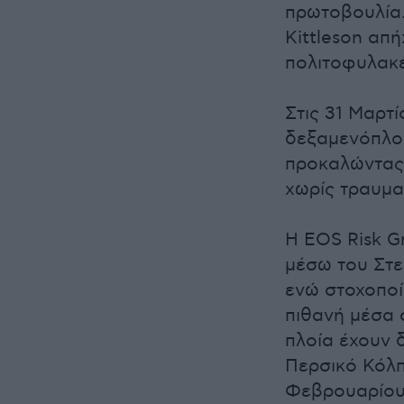
πρωτοβουλία.
Kittleson απ
πολιτοφυλακέ
Στις 31 Μαρτ
δεξαμενόπλοιο
προκαλώντας 
χωρίς τραυμα
Η EOS Risk Gr
μέσω του Στ
ενώ στοχοποί
πιθανή μέσα 
πλοία έχουν 
Περσικό Κόλπ
Φεβρουαρίου