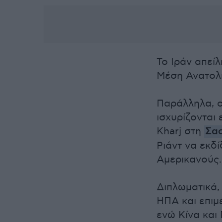
Το Ιράν απείλ
Μέση Ανατολή
Παράλληλα, ο
ισχυρίζονται
Kharj στη
Σαο
Ριάντ να εκδί
Αμερικανούς.
Διπλωματικά,
ΗΠΑ και επιμ
ενώ Κίνα και