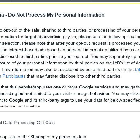
λ κατά του Ιράν,
ma -
Do Not Process My Personal Information
λασσα χρησιμοποιηθεί για εχθρικές ενέργειε
to opt-out of the sale, sharing to third parties, or processing of your per
λμανικών χωρών,
formation for targeted advertising by us, please use the below opt-out s
ση κατά του Ιράν συνεχίσει να κλιμακώνεται.
r selection. Please note that after your opt-out request is processed y
eing interest-based ads based on personal information utilized by us or
disclosed to third parties prior to your opt-out. You may separately opt-
ίου, ξεκίνησαν απόπειρες επιθέσεων κατά του
losure of your personal information by third parties on the IAB’s list of
δεν υπάρχει προς το παρόν ανακοίνωση για
. This information may also be disclosed by us to third parties on the
IA
σεις σε εμπορικά πλοία. Ωστόσο, η πιθανότητ
Participants
that may further disclose it to other third parties.
επιθέσεων σε εμπορικά πλοία μέσα στην
 that this website/app uses one or more Google services and may gath
ομάδα αυξάνεται.
including but not limited to your visit or usage behaviour. You may click 
 to Google and its third-party tags to use your data for below specifi
ogle consent section.
πλοία που θεωρούνται στοχευμένα, βάσει
 επιθέσεων, είναι:
l Data Processing Opt Outs
o opt-out of the Sharing of my personal data.