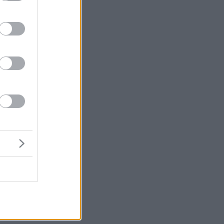
υς
ή,