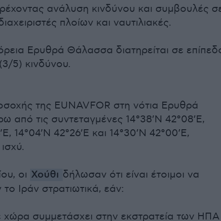
ρέχοντας ανάλυση κινδύνου και συμβουλές σ
διαχειριστές πλοίων και ναυτιλιακές.
βόρεια Ερυθρά Θάλασσα διατηρείται σε επίπεδ
/5) κινδύνου.
ροσοχής της EUNAVFOR στη νότια Ερυθρά
ω από τις συντεταγμένες 14°38’N 42°08’E,
’E, 14°04’N 42°26’E και 14°30’N 42°00’E,
ισχύ.
ίου, οι
Χούθι
δήλωσαν ότι είναι έτοιμοι να
το Ιράν στρατιωτικά, εάν:
 χώρα συμμετάσχει στην εκστρατεία των ΗΠΑ