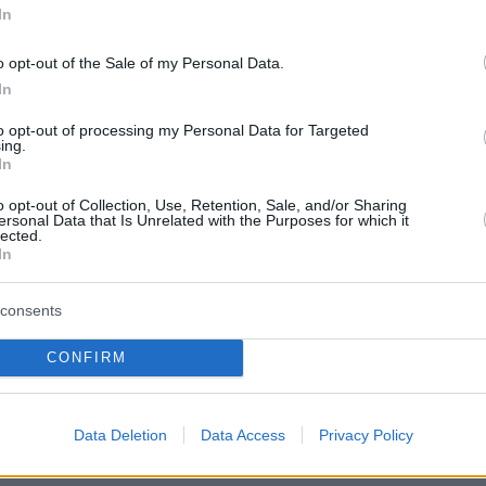
In
μαία, ιδιοκτησία ή επιχειρηματικούς συνδέσμο
o opt-out of the Sale of my Personal Data.
In
ουν επισκεφθεί ισραηλινά λιμάνια.
to opt-out of processing my Personal Data for Targeted
νδέσμους με τις ΗΠΑ ή το Ηνωμένο Βασίλειο
ing.
In
 ή ιδιοκτησίας.
o opt-out of Collection, Use, Retention, Sale, and/or Sharing
ersonal Data that Is Unrelated with the Purposes for which it
 αναπτύξει τρίτο αεροπλανοφόρο στην περιοχ
lected.
In
e H.W. Bush, ενώ ο Υπουργός Άμυνας Pete
σε ότι η αλλαγή καθεστώτος στο Ιράν έχει
consents
θεί. Ο Αρχηγός των Κοινών Επιτελείων, Dan
αίωσε ότι B-52 πετούν πάνω από το Ιράν και
CONFIRM
εί πάνω από 11.000 στόχοι σε 30 ημέρες.
Data Deletion
Data Access
Privacy Policy