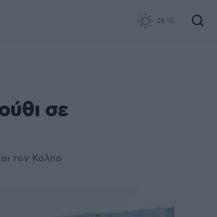
25
°C
ούθι σε
αι τον Κόλπο