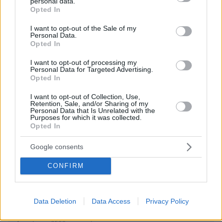
personal data.
grant or deny consent to Google and its third-party tags to
Opted In
use your data for below specified purposes in below Google
ΌΝΟΜΑ *
consent section.
I want to opt-out of the Sale of my
Personal Data.
Opted In
I want to opt-out of processing my
Personal Data for Targeted Advertising.
EMAIL
Opted In
I want to opt-out of Collection, Use,
Retention, Sale, and/or Sharing of my
Personal Data that Is Unrelated with the
Purposes for which it was collected.
Opted In
ΣΧΌΛΙΟ *
Google consents
CONFIRM
Data Deletion
Data Access
Privacy Policy