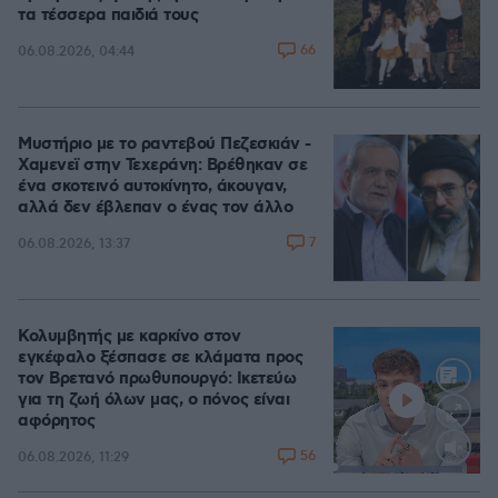
τα τέσσερα παιδιά τους
66
06.08.2026, 04:44
Μυστήριο με το ραντεβού Πεζεσκιάν -
Χαμενεϊ στην Τεχεράνη: Βρέθηκαν σε
ένα σκοτεινό αυτοκίνητο, άκουγαν,
αλλά δεν έβλεπαν ο ένας τον άλλο
7
06.08.2026, 13:37
Κολυμβητής με καρκίνο στον
εγκέφαλο ξέσπασε σε κλάματα προς
τον Βρετανό πρωθυπουργό: Ικετεύω
για τη ζωή όλων μας, ο πόνος είναι
αφόρητος
56
06.08.2026, 11:29
Loaded
:
88.05%