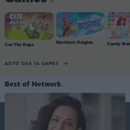
Northern Heights
Candy Bub
Cut The Rope
ΔΕΙΤΕ ΟΛΑ ΤΑ GAMES
Best of Network