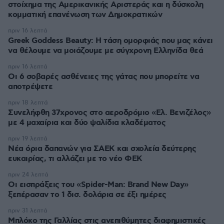
στοίχημα της Aμερικανικής Αριστεράς και η δύσκολη
κομματική επανένωση των Δημοκρατικών
πριν 16 λεπτά
Greek Goddess Beauty: Η τάση ομορφιάς που μας κάνει
να θέλουμε να μοιάζουμε με σύγχρονη Ελληνίδα θεά
πριν 16 λεπτά
Οι 6 σοβαρές ασθένειες της γάτας που μπορείτε να
αποτρέψετε
πριν 18 λεπτά
Συνελήφθη 37χρονος στο αεροδρόμιο «Ελ. Βενιζέλος»
με 4 μαχαίρια και δύο ψαλίδια κλαδέματος
πριν 19 λεπτά
Νέα όρια δαπανών για ΣΑΕΚ και σχολεία δεύτερης
ευκαιρίας, τι αλλάζει με το νέο ΦΕΚ
πριν 24 λεπτά
Οι εισπράξεις του «Spider-Man: Brand New Day»
ξεπέρασαν το 1 δισ. δολάρια σε έξι ημέρες
πριν 31 λεπτά
Μπλόκο της Γαλλίας στις ανεπιθύμητες διαφημιστικές