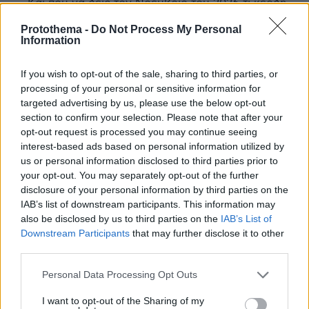
Και που να δεις τον Νοέμβριο του 2026 τι κέρδη
θα κάνει στα midterms elections. Εκεί να δεις τι
Protothema -
Do Not Process My Personal
έχει να γίνει και πόσο εύκολα θα τον τελειώσουν
Information
τον πορτοκαλί κλόουν.
ΑΠΑΝΤΗΣΗ
If you wish to opt-out of the sale, sharing to third parties, or
processing of your personal or sensitive information for
είπε ο Κρις7
targeted advertising by us, please use the below opt-out
15.05.2025, 12:51
section to confirm your selection. Please note that after your
που δεν είναι κλόουν όπως ο Τραμπ, αλλά πολύ
opt-out request is processed you may continue seeing
πολύ ανώτερος 🤣😂🤣😂
interest-based ads based on personal information utilized by
us or personal information disclosed to third parties prior to
ΑΠΑΝΤΗΣΗ
your opt-out. You may separately opt-out of the further
disclosure of your personal information by third parties on the
jk
IAB’s list of downstream participants. This information may
also be disclosed by us to third parties on the
IAB’s List of
15.05.2025, 10:23
Downstream Participants
that may further disclose it to other
Να το έκαναν αυτό και κάποιοι μεγαλοτραπεζίτες ......
third parties.
ΑΠΑΝΤΗΣΗ
Please note that this website/app uses one or more Google
Personal Data Processing Opt Outs
services and may gather and store information including but
ΠΡΟΣΘΗΚΗ ΣΧΟΛΙΟΥ
not limited to your visit or usage behaviour. You may click to
I want to opt-out of the Sharing of my