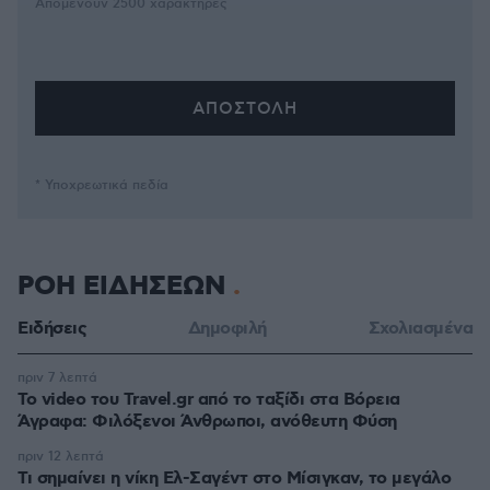
Απομένουν
2500
χαρακτήρες
* Υποχρεωτικά πεδία
ΡΟΗ ΕΙΔΗΣΕΩΝ
Ειδήσεις
Δημοφιλή
Σχολιασμένα
πριν 7 λεπτά
To video του Travel.gr από το ταξίδι στα Βόρεια
Άγραφα: Φιλόξενοι Άνθρωποι, ανόθευτη Φύση
πριν 12 λεπτά
Τι σημαίνει η νίκη Ελ-Σαγέντ στο Μίσιγκαν, το μεγάλο