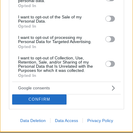
personal data.
grant or deny consent to Google and its third-party tags to
Opted In
use your data for below specified purposes in below Google
consent section.
I want to opt-out of the Sale of my
Personal Data.
Opted In
I want to opt-out of processing my
Personal Data for Targeted Advertising.
Opted In
I want to opt-out of Collection, Use,
Retention, Sale, and/or Sharing of my
Personal Data that Is Unrelated with the
Purposes for which it was collected.
Opted In
Google consents
CONFIRM
3
14.05.2026, 19:36
Data Deletion
Data Access
Privacy Policy
Ο Ράφα Ναδάλ διέψευσε τις φήμες που τον ήθελαν
υποψήφιο για την προεδρία της Ρεάλ Μαδρίτης