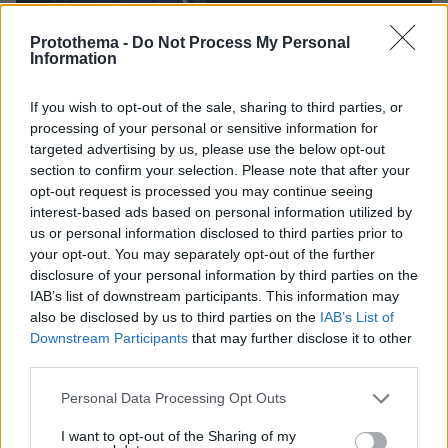
Protothema -
Do Not Process My Personal
Information
If you wish to opt-out of the sale, sharing to third parties, or
processing of your personal or sensitive information for
targeted advertising by us, please use the below opt-out
section to confirm your selection. Please note that after your
opt-out request is processed you may continue seeing
interest-based ads based on personal information utilized by
3
18.05.2026, 13:10
us or personal information disclosed to third parties prior to
Σύγκρουση στην Ουγγαρία: Ο πρόεδρος Σούλιοκ
your opt-out. You may separately opt-out of the further
αρνείται να παραιτηθεί παρά το τελεσίγραφο Μαγιάρ
disclosure of your personal information by third parties on the
IAB’s list of downstream participants. This information may
Ο Μαγιάρ έχει ζητήσει τις παραιτήσεις του Τάμας
also be disclosed by us to third parties on the
IAB’s List of
Σούλιοκ και άλλων «μαριονετών» που είχαν διοριστεί
Downstream Participants
that may further disclose it to other
από τον Βίκτορ Όρμπαν
third parties.
Please note that this website/app uses one or more Google
Personal Data Processing Opt Outs
services and may gather and store information including but
not limited to your visit or usage behaviour. You may click to
I want to opt-out of the Sharing of my