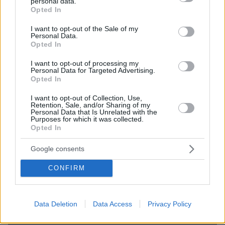
personal data.
grant or deny consent to Google and its third-party tags to
Opted In
use your data for below specified purposes in below Google
Ειδήσεις σήμερα:
consent section.
I want to opt-out of the Sale of my
Personal Data.
Opted In
Συνεχίζονται οι διαδηλώσεις στην Τουρκία: Ο
Ιμάμογλου βρίσκεται με το ένα πόδι στη
I want to opt-out of processing my
Personal Data for Targeted Advertising.
φυλακή, ενώ ο Ερντογάν έχει πάρει το μεγάλο
Opted In
ρίσκο
I want to opt-out of Collection, Use,
Retention, Sale, and/or Sharing of my
Personal Data that Is Unrelated with the
Δίκη Φιλιππίδη: «Είχε σχέσεις με πολλές
Purposes for which it was collected.
κοπέλες - Θα μπορούσε να είχε χάσει τον
Opted In
αυτοέλεγχό του» κατέθεσε ο Μπιμπίλας
Google consents
Πρώτη θέση στην... ταλαιπωρία: Επιβάτες
CONFIRM
περιγράφουν την «Οδύσσειά» τους μετά το
μπλακ άουτ στο Χίθροου, «μας φέρθηκαν
Data Deletion
Data Access
Privacy Policy
θλιβερά»