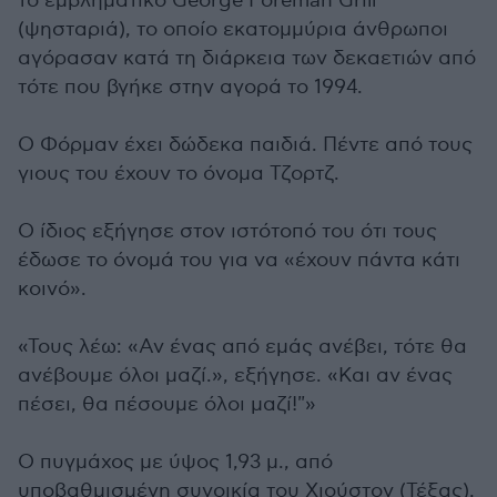
το εμβληματικό George Foreman Grill
(ψησταριά), το οποίο εκατομμύρια άνθρωποι
αγόρασαν κατά τη διάρκεια των δεκαετιών από
τότε που βγήκε στην αγορά το 1994.
Ο Φόρμαν έχει δώδεκα παιδιά. Πέντε από τους
γιους του έχουν το όνομα Τζορτζ.
Ο ίδιος εξήγησε στον ιστότοπό του ότι τους
έδωσε το όνομά του για να «έχουν πάντα κάτι
κοινό».
«Τους λέω: «Αν ένας από εμάς ανέβει, τότε θα
ανέβουμε όλοι μαζί.», εξήγησε. «Και αν ένας
πέσει, θα πέσουμε όλοι μαζί!"»
Ο πυγμάχος με ύψος 1,93 μ., από
υποβαθμισμένη συνοικία του Χιούστον (Τέξας),