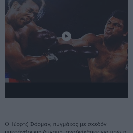
Ο Τζορτζ Φόρμαν, πυγμάχος με σχεδόν
υπεράνθρωπη δύναμη, αναδείχθηκε για πρώτη