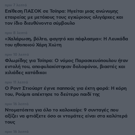
πριν 7 λεπτά
Επίθεση ΠΑΣΟΚ σε Τσίπρα: Ηγείται μιας ανώνυμης
εταιρείας με μετόχους τους εγχώριους ολιγάρχες και
τον ίδιο διευθύνοντα σύμβουλο
πριν 8 λεπτά
«Χαλάρωση, βόλτα, φαγητό και πάφλασμα»: Η Λευκάδα
του ηθοποιού Χάρη Χιώτη
πριν 10 λεπτά
Φλωρίδης για Τσίπρα: Ο νόμος Παρασκευόπουλου ήταν
εντολή του, αποφυλακίστηκαν δολοφόνοι, βιαστές και
χιλιάδες κατάδικοι
πριν 11 λεπτά
Ο Ροντ Στιούαρτ έγινε παππούς για έκτη φορά: Η κόρη
του, Ρούμπι απέκτησε το δεύτερο παιδί της
πριν 16 λεπτά
Ντοματόπιτα για όλο το καλοκαίρι: 9 συνταγές που
αξίζει να φτιάξετε όσο οι ντομάτες είναι στα καλύτερά
τους
πριν 16 λεπτά