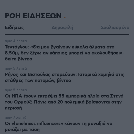
ΡΟΗ ΕΙΔΗΣΕΩΝ
Ειδήσεις
Δημοφιλή
Σχολιασμένα
πριν 4 λεπτά
Τεντόγλου: «Θα μου βγαίνουν εύκολα άλματα στα
8.50μ, δεν ξέρω αν κάποιος μπορεί να ακολουθήσει»,
δείτε βίντεο
πριν 5 λεπτά
Ρήνος και Βιστούλας στερεύουν: Ιστορικά χαμηλά στις
στάθμες των ποταμών, βίντεο
πριν 5 λεπτά
Οι ΗΠΑ έχουν εκτρέψει 55 εμπορικά πλοία στα Στενά
του Ορμούζ: Πάνω από 20 πολεμικά βρίσκονται στην
περιοχή
πριν 7 λεπτά
Οι «loneliness influencers» κάνουν τη μοναξιά να
μοιάζει με τάση