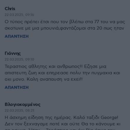
Chris
22.03.2025, 09:16
O τύπος πρέπει έτσι που τον βλέπω στα 77 του να μας
σκοτωνε με μια μπουνιά,φαντάζομαι στα 20 πως ηταν
ΑΠΑΝΤΗΣΗ
Γιάννης
22.03.2025, 09:10
Τεραστιος αθλητης και ανθρωπος!! Εζησε μια
απιστευτη ζωη και επηρεασε πολυ την πυγμαχια και
οχι μονο. Καλη αναπαυση να εχει!!
ΑΠΑΝΤΗΣΗ
Βλογιοκομμένος
22.03.2025, 08:21
Η άσχημη είδηση της ημέρας. Καλό ταξιδι George!
Δεν τον ξεχναγαμε ποτέ και ούτε Θα το κάνουμε κι