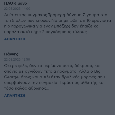
ΠΑΟΚ μονο
22.03.2025, 14:00
Απίστευτος πυγμάχος.Τρομερη δύναμη.Σιγουρα στο
τοπ 5 όλων των εποχών.Να σημειωθεί ότι 10 χρόνια(τα
πιο παραγωγικά για έναν μπόξερ) δεν έπαιζε και
παρόλα αυτά πήρε 2 παγκόσμιους τίτλους.
ΑΠΑΝΤΗΣΗ
Γιάννης
22.03.2025, 12:50
Οχι ρε φίλε, δεν το περίμενα αυτό, δάκρυσα, και
σπάνια με αγγίζουν τέτοια πράγματα. Αλλά ο Big
George, όπως και ο Αλι ήταν θρυλικές μορφές που
υπερβαίνουν την πυγμαχία. Τεράστιος αθλητής και
τόσο καλός άθρωπος...
ΑΠΑΝΤΗΣΗ