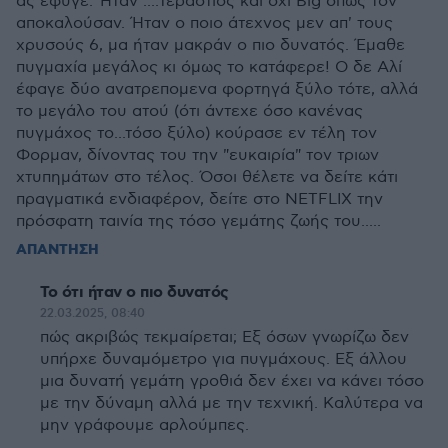
ας εφυγε. Ήταν ....Τεράστιος και όχι Big όπως τον
αποκαλούσαν. Ήταν ο ποιο άτεχνος μεν απ' τους
χρυσούς 6, μα ήταν μακράν ο πιο δυνατός. Έμαθε
πυγμαχία μεγάλος κι όμως το κατάφερε! Ο δε Αλί
έφαγε δύο ανατρεπομενα φορτηγά ξύλο τότε, αλλά
το μεγάλο του ατού (ότι άντεχε όσο κανένας
πυγμάχος το...τόσο ξύλο) κούρασε εν τέλη τον
Φορμαν, δίνοντας του την "ευκαιρία" τον τριων
χτυπημάτων στο τέλος. Όσοι θέλετε να δείτε κάτι
πραγματικά ενδιαφέρον, δείτε στο NETFLIX την
πρόσφατη ταινία της τόσο γεμάτης ζωής του.....
ΑΠΑΝΤΗΣΗ
Το ότι ήταν ο πιο δυνατός
22.03.2025, 08:40
πώς ακριβώς τεκμαίρεται; Εξ όσων γνωρίζω δεν
υπήρχε δυναμόμετρο για πυγμάχους. Εξ άλλου
μια δυνατή γεμάτη γροθιά δεν έχει να κάνει τόσο
με την δύναμη αλλά με την τεχνική. Καλύτερα να
μην γράφουμε αρλούμπες.