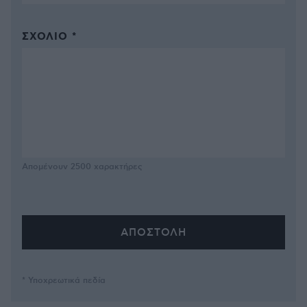
ΣΧΌΛΙΟ *
Απομένουν
2500
χαρακτήρες
* Υποχρεωτικά πεδία