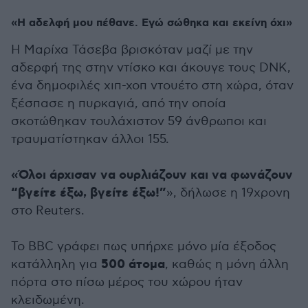
«Η αδελφή μου πέθανε. Εγώ σώθηκα και εκείνη όχι»
Η Μαρίχα Τάσεβα βρισκόταν μαζί με την
αδερφή της στην ντίσκο και άκουγε τους DNK,
ένα δημοφιλές χιπ-χοπ ντουέτο στη χώρα, όταν
ξέσπασε η πυρκαγιά, από την οποία
σκοτώθηκαν τουλάχιστον 59 άνθρωποι και
τραυματίστηκαν άλλοι 155.
«Όλοι άρχισαν να ουρλιάζουν και να φωνάζουν
“βγείτε έξω, βγείτε έξω!”
», δήλωσε η 19χρονη
στο Reuters.
Το BBC γράφει πως υπήρχε μόνο μία έξοδος
500 άτομα
κατάλληλη για
, καθώς η μόνη άλλη
πόρτα στο πίσω μέρος του χώρου ήταν
κλειδωμένη.