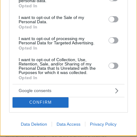
personal data.
grant or deny consent to Google and its third-party tags to
Opted In
use your data for below specified purposes in below Google
consent section.
I want to opt-out of the Sale of my
Personal Data.
Opted In
Υπενθυμίζεται ότι η Αστυνομία
έχει συλλάβει
I want to opt-out of processing my
τουλάχιστον 20 άτομα
, με τον υπουργό
Personal Data for Targeted Advertising.
Opted In
Εσωτερικών, Πανς Τοσκόβσκι, να δηλώνει ότι
«υπάρχουν βάσιμες υποψίες ότι υπάρχει
I want to opt-out of Collection, Use,
Retention, Sale, and/or Sharing of my
δωροδοκία και διαφθορά που συνδέονται με
Personal Data that Is Unrelated with the
Purposes for which it was collected.
την πυρκαγιά».
Opted In
Ειδήσεις σήμερα:
Google consents
CONFIRM
Η Σώτη Τριανταφύλλου στον Δανίκα: Η woke
κουλτούρα είναι εκδήλωση παρακμής
Data Deletion
Data Access
Privacy Policy
Το «αυτογκόλ» με τον Δοξιάδη που σκίασε τον