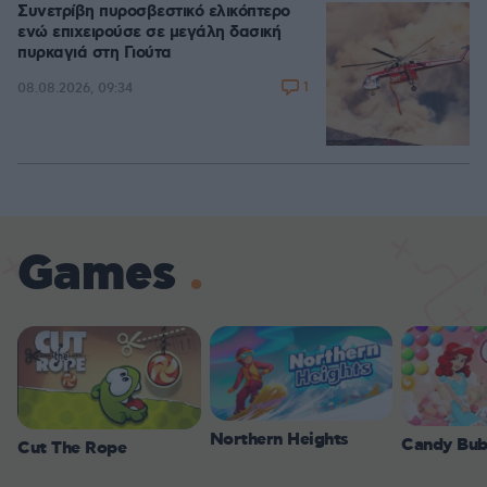
Συνετρίβη πυροσβεστικό ελικόπτερο
ενώ επιχειρούσε σε μεγάλη δασική
πυρκαγιά στη Γιούτα
1
08.08.2026, 09:34
Games
Northern Heights
Candy Bub
Cut The Rope