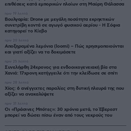
επιθέσεις κατά εμπορικών πλοίων στη Μαύρη Θάλασσα
πριν 19 λεπτά
Βουλγαρία: Drone με μεγάλη ποσότητα εκρηκτικών
συνετρίβη κοντά σε αγωγό φυσικού αερίου - Η Σόφια
κατηγορεί το Κίεβο
πριν 20 λεπτά
Αποξηραμένα λεμόνια (loomi) – Πώς χρησιμοποιούνται
και γιατί αξίζει να τα δοκιμάσετε
πριν 25 λεπτά
Συνελήφθη 24χρονος για ενδοοικογενειακή βία στα
Χανιά: 17χρονη κατήγγειλε ότι την κλείδωσε σε σπίτι
πριν 28 λεπτά
Χίος: 6 ανέγγιχτες παραλίες στη δυτική πλευρά της που
αξίζει να ανακαλύψετε
πριν 31 λεπτά
Οι «Πράσινες Μπότες»: 30 χρόνια μετά, το Έβερεστ
μπορεί να δώσει πίσω έναν από τους νεκρούς του