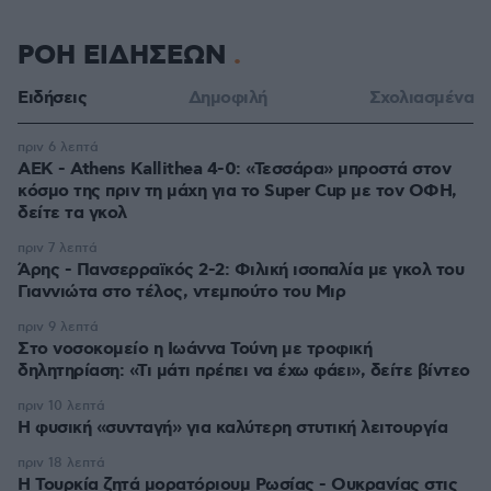
ΡΟΗ ΕΙΔΗΣΕΩΝ
Ειδήσεις
Δημοφιλή
Σχολιασμένα
πριν 6 λεπτά
ΑΕΚ - Athens Kallithea 4-0: «Τεσσάρα» μπροστά στον
κόσμο της πριν τη μάχη για το Super Cup με τον ΟΦΗ,
δείτε τα γκολ
πριν 7 λεπτά
Άρης - Πανσερραϊκός 2-2: Φιλική ισοπαλία με γκολ του
Γιαννιώτα στο τέλος, ντεμπούτο του Μιρ
πριν 9 λεπτά
Στο νοσοκομείο η Ιωάννα Τούνη με τροφική
δηλητηρίαση: «Τι μάτι πρέπει να έχω φάει», δείτε βίντεο
πριν 10 λεπτά
Η φυσική «συνταγή» για καλύτερη στυτική λειτουργία
πριν 18 λεπτά
Η Τουρκία ζητά μορατόριουμ Ρωσίας - Ουκρανίας στις