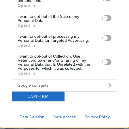
personal data.
grant or deny consent to Google and its third-party tags to
Opted In
σκοτώθηκαν τουλάχιστον 59 άνθρωποι και
use your data for below specified purposes in below Google
τραυματίστηκαν άλλοι 155.
consent section.
I want to opt-out of the Sale of my
Personal Data.
Opted In
«Όλοι άρχισαν να ουρλιάζουν και να φωνάζουν
“βγείτε έξω, βγείτε έξω!”
I want to opt-out of processing my
», δήλωσε η 19χρονη
Personal Data for Targeted Advertising.
στο Reuters.
Opted In
I want to opt-out of Collection, Use,
Το BBC γράφει πως υπήρχε μόνο μία έξοδος
Retention, Sale, and/or Sharing of my
Personal Data that Is Unrelated with the
500 άτομα
κατάλληλη για
, καθώς η μόνη άλλη
Purposes for which it was collected.
Opted In
πόρτα στο πίσω μέρος του χώρου ήταν
κλειδωμένη.
Google consents
CONFIRM
Data Deletion
Data Access
Privacy Policy