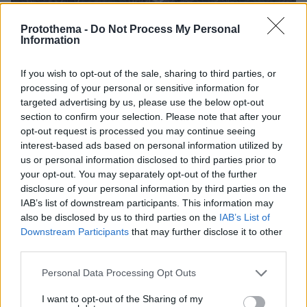
Protothema -
Do Not Process My Personal
Information
If you wish to opt-out of the sale, sharing to third parties, or
processing of your personal or sensitive information for
targeted advertising by us, please use the below opt-out
section to confirm your selection. Please note that after your
Υπενθυμίζεται, άλλωστε, ότι σύμφωνα με τους
opt-out request is processed you may continue seeing
γιατρούς το σημαντικότερο πρόβλημα που
interest-based ads based on personal information utilized by
αντιμετωπίζουν οι τραυματίες που
us or personal information disclosed to third parties prior to
νοσηλεύονται στην Ελλάδα είναι ο καπνός που
your opt-out. You may separately opt-out of the further
disclosure of your personal information by third parties on the
εισέπνευσαν.
IAB’s list of downstream participants. This information may
also be disclosed by us to third parties on the
IAB’s List of
«Η αδελφή μου πέθανε. Εγώ σώθηκα και εκείνη όχι»
Downstream Participants
that may further disclose it to other
third parties.
Η Μαρίχα Τάσεβα βρισκόταν μαζί με την
αδερφή της στην ντίσκο και άκουγε τους DNK,
Please note that this website/app uses one or more Google
Personal Data Processing Opt Outs
services and may gather and store information including but
ένα δημοφιλές χιπ-χοπ ντουέτο στη χώρα, όταν
not limited to your visit or usage behaviour. You may click to
I want to opt-out of the Sharing of my
ξέσπασε η πυρκαγιά, από την οποία