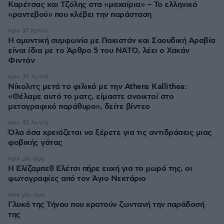
Καρέτσας και Τζόλης στα «μαχαίρια» – Το ελληνικό
«ραντεβού» που κλέβει την παράσταση
πριν 37 λεπτά
Η αμυντική συμφωνία με Πακιστάν και Σαουδική Αραβία
είναι ίδια με το Άρθρο 5 του ΝΑΤΟ, λέει ο Χακάν
Φιντάν
πριν 39 λεπτά
Νίκολιτς μετά το φιλικό με την Athens Kallithea:
«Θέλαμε αυτό το ματς, είμαστε ανοικτοί στο
μεταγραφικό παράθυρο», δείτε βίντεο
πριν 43 λεπτά
Όλα όσα χρειάζεται να ξέρετε για τις αντιδράσεις μιας
φοβικής γάτας
πριν μία ώρα
Η Ελίζαμπεθ Ελέτσι πήρε ευχή για το μωρό της, οι
φωτογραφίες από τον Άγιο Νεκτάριο
πριν μία ώρα
Γλυκά της Τήνου που κρατούν ζωντανή την παράδοσή
της