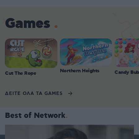
Games
Northern Heights
Candy Bub
Cut The Rope
ΔΕΙΤΕ ΟΛΑ ΤΑ GAMES
Best of Network