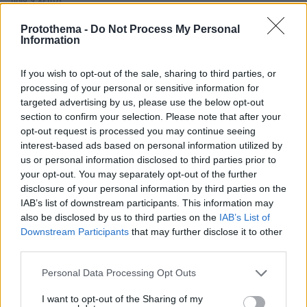
πριν 9 λεπτά
Ελληνική ακτοπλοΐα: 164 πλοία, 20 εκατ. επιβάτες και
χρηματοδοτικό κενό άνω των €5 δισ.
Protothema -
Do Not Process My Personal
Information
πριν 18 λεπτά
Από την αιμορραγία μέχρι τη δηλητηρίαση: Τι πρέπει να
If you wish to opt-out of the sale, sharing to third parties, or
κάνετε άμεσα για να βοηθήσετε τη γάτα σας
processing of your personal or sensitive information for
πριν 24 λεπτά
targeted advertising by us, please use the below opt-out
Το μητρικό γάλα περιέχει πάνω από 1.500 βιοδραστικά
section to confirm your selection. Please note that after your
συστατικά – Πώς προστατεύουν το βρέφος
opt-out request is processed you may continue seeing
interest-based ads based on personal information utilized by
πριν 27 λεπτά
us or personal information disclosed to third parties prior to
Του Σωτήρος μυρίζει τηγανητό ψάρι και γλυκαίνουν τα
your opt-out. You may separately opt-out of the further
πρώτα σταφύλια. Τι λέει η παράδοση
disclosure of your personal information by third parties on the
πριν 27 λεπτά
IAB’s list of downstream participants. This information may
Τα fragrance mist που φοράω ξανά και ξανά κατά τη
also be disclosed by us to third parties on the
IAB’s List of
διάρκεια του καλοκαιριού
Downstream Participants
that may further disclose it to other
third parties.
πριν 28 λεπτά
Κολυμβητής με καρκίνο στον εγκέφαλο ξέσπασε σε
Please note that this website/app uses one or more Google
Personal Data Processing Opt Outs
κλάματα προς τον Βρετανό πρωθυπουργό: Ικετεύω για
services and may gather and store information including but
τη ζωή όλων μας, ο πόνος είναι αφόρητος
not limited to your visit or usage behaviour. You may click to
I want to opt-out of the Sharing of my