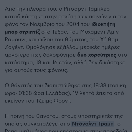
Από την πλευρά του, ο Ρίτσαρντ Τάμπλερ
καταδικάστηκε στην εσχάτη των ποινών για τον
ιδιοκτήτη
φόνο τον Νοέμβριο του 2004 του
μπαρ στριπτίζ
στο Τέξας, του Μοχάμεντ Αμίν
Ραμούνι, και φίλου του θύματος, του Χέιθαμ
Ζαγέντ. Ομολόγησε εξάλλου μερικές ημέρες
δυο χορεύτριες
αργότερα πως δολοφόνησε
στο
κατάστημα, 18 και 16 ετών, αλλά δεν δικάστηκε
για αυτούς τους φόνους.
Ο θάνατός του διαπιστώθηκε στις 18:38 (τοπική
ώρα· 01:38 ώρα Ελλάδας), 19 λεπτά έπειτα από
εκείνον του Τζέιμς Φορντ.
Η ποινή του θανάτου, στους υποστηρικτές της
οποίας συγκαταλέγεται ο
Ντόναλντ Τραμπ
, ο
Ρεπουμπλικάνος που επέστρεψε στην προεδρία