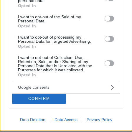
personal data.
πριν 30 λεπτά
grant or deny consent to Google and its third-party tags to
Opted In
Δείτε βίντεο: Το πλυντήριο έκρυβε... σχεδόν ένα κιλό
use your data for below specified purposes in below Google
ηρωίνης, συνελήφθη 46χρονη στη Θεσσαλονίκη
consent section.
I want to opt-out of the Sale of my
Personal Data.
πριν 32 λεπτά
Opted In
Βίντεο: Η Ελένη Μενεγάκη απαθανατίστηκε για φαγητό
στο Φισκάρδο με τον Μάκη Παντζόπουλο
I want to opt-out of processing my
Personal Data for Targeted Advertising.
πριν 32 λεπτά
Opted In
«Υβριδική απειλή από ξένες δυνάμεις»: Το Βερολίνο
«φωτογραφίζει» τη Ρωσία, ως υπεύθυνη για τα drones
I want to opt-out of Collection, Use,
στο αεροδρόμιο της Λειψίας
Retention, Sale, and/or Sharing of my
Personal Data that Is Unrelated with the
Purposes for which it was collected.
πριν 37 λεπτά
Opted In
Νεκροτομή και τοξικολογικές θα δείξουν αν ο
90χρονος στον Μυστρά πέθανε από φυσικά αίτια
Google consents
CONFIRM
ΔΕΙΤΕ ΟΛΕΣ ΤΙΣ ΕΙΔΗΣΕΙΣ
Data Deletion
Data Access
Privacy Policy
ΤΑ ΠΙΟ ΔΗΜΟΦΙΛΗ