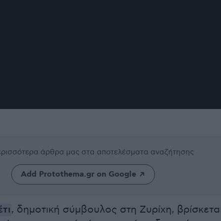
περισσότερα άρθρα μας
στα αποτελέσματα αναζήτησης
Add Protothema.gr on Google
έτι
, δημοτική σύμβουλος στη Ζυρίχη, βρίσκετα