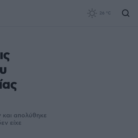
26
°C
ις
υ
ίας
 και απολύθηκε
εν είχε