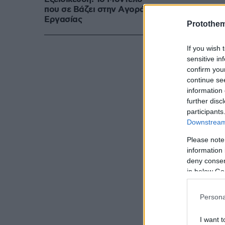
που σε Bάζει στην Aγορά
Eργασίας
Protothe
If you wish 
sensitive in
confirm you
continue se
information 
further disc
participants
Downstream 
Please note
information 
deny consent
in below Go
Persona
I want t