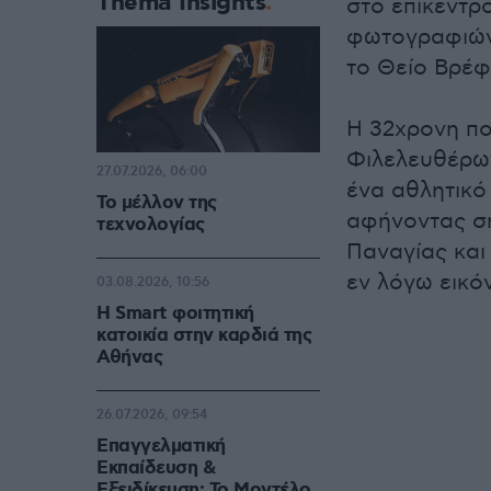
Thema Insights
στο επίκεντρ
φωτογραφιών 
το Θείο Βρέφ
Η 32χρονη πο
Φιλελευθέρων
27.07.2026, 06:00
ένα αθλητικό 
Το μέλλον της
αφήνοντας σ
τεχνολογίας
Παναγίας και
εν λόγω εικό
03.08.2026, 10:56
Η Smart φοιτητική
κατοικία στην καρδιά της
Αθήνας
26.07.2026, 09:54
Επαγγελματική
Εκπαίδευση &
Εξειδίκευση: Το Mοντέλο