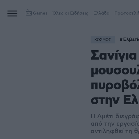
Games
Όλες οι Ειδήσεις
Ελλάδα
Πρωτοσέλι
Ελβετί
ΚΟΣΜΟΣ
Σανίγια 
μουσου
πυροβόλ
στην Ελ
Η Αμέτι διεγρά
από την εργασία
αντιληφθεί τη 