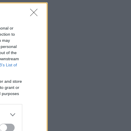
sonal or
ection to
ou may
 personal
out of the
 downstream
B’s List of
er and store
to grant or
ed purposes