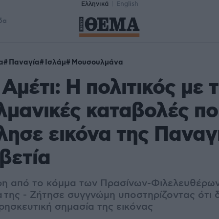
Ελληνικά
English
δα
α
Παναγία
Ισλάμ
Μουσουλμάνα
Αμέτι: Η πολιτικός με τ
λμανικές καταβολές πο
ησε εικόνα της Παναγ
βετία
φη από το κόμμα των Πρασίνων-Φιλελευθέρων
 της - Ζήτησε συγγνώμη υποστηρίζοντας ότι δ
θρησκευτική σημασία της εικόνας