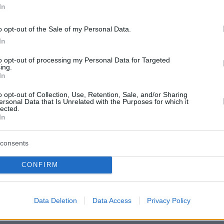
In
o opt-out of the Sale of my Personal Data.
In
to opt-out of processing my Personal Data for Targeted
ing.
In
Θείο Βρέφος υπό το βλέμμα του Αρχαγγέλου Μιχαήλ από τον
o opt-out of Collection, Use, Retention, Sale, and/or Sharing
 χρονολογείται στο 1375
ersonal Data that Is Unrelated with the Purposes for which it
lected.
In
consents
οία γεννήθηκε το 1992 στη Βοσνία σε μια
ή οικογένεια και σήμερα αυτοπροσδιορίζεται
CONFIRM
στρια, ζήτησε συγγνώμη δηλώνοντας ότι δεν
εί τη θρησκευτική σημασία της εικόνας.
Data Deletion
Data Access
Privacy Policy