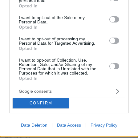
personal data.
grant or deny consent to Google and its third-party tags to
Opted In
use your data for below specified purposes in below Google
consent section.
* Υποχρεωτικά πεδία
I want to opt-out of the Sale of my
Personal Data.
Opted In
I want to opt-out of processing my
Personal Data for Targeted Advertising.
ΡΟΗ ΕΙΔΗΣΕΩΝ
Opted In
Ειδήσεις
Δημοφιλή
Σχολιασμένα
I want to opt-out of Collection, Use,
Retention, Sale, and/or Sharing of my
Personal Data that Is Unrelated with the
πριν 9 λεπτά
Purposes for which it was collected.
Το φυτό που εισήλθε στην Ισπανία ως διακοσμητικό τη
Opted In
δεκαετία του '50: Τώρα, «καταβροχθίζει» τους δρόμους
της χώρας
Google consents
πριν 11 λεπτά
CONFIRM
Το ελληνικό βιβλίο που προτείνει η Dua Lipa
πριν 19 λεπτά
Νεαρός Παλαιστίνιος κλείδωσε ανήλικη στο σπίτι του
Data Deletion
Data Access
Privacy Policy
στα Χανιά, την έσωσαν οι φωνές της
πριν 25 λεπτά