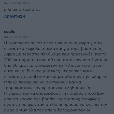
06.08.2024, 18:41
μίλησε ο χορτάτος
ΑΠΑΝΤΗΣΗ
soulis
06.08.2024, 18:21
Η Νιγηρια ειναι πολυ πολυ σημαντικη χωρα για το
σιωνιστικο κεφαλαιο αλλα και για τους βρετανους.
Χψρα με τεραστιο πληθυσμο που προσεγγιζει πια τα
200 εκατομμυρια απο 60 που ηταν πριν απο λιγοτερο
απο 50 χρονια.Τουλαχιστον το 1/3 ειναι χριστιανοι .Γι
αυτο και οι δυτικες μυστικες υπηρεσιες και οι
σιωνιστες εφτιαξαν και χρηματοδοτουν την ισλαμικη
Μποκο Χαραμ για να σκοτωνουν και να
τρομοκρατουν τον χριστιανικο πληθυσμο της
Νιγηριας και να αποτρεψουν την διαδοση του.Πριν
αρκετα χρονια εχε βρεθει ενας ικανος λαοφιλης
ηγετης που φαινιταν οτι θα μπορουσε να ενωσει την
χωρα ο Αμπιολα τον οποιο δολοφονησαν οι