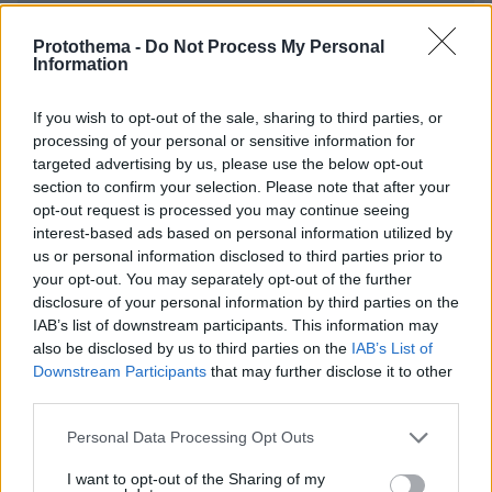
EMAIL
Protothema -
Do Not Process My Personal
Information
If you wish to opt-out of the sale, sharing to third parties, or
processing of your personal or sensitive information for
ΣΧΌΛΙΟ *
targeted advertising by us, please use the below opt-out
section to confirm your selection. Please note that after your
opt-out request is processed you may continue seeing
interest-based ads based on personal information utilized by
us or personal information disclosed to third parties prior to
your opt-out. You may separately opt-out of the further
disclosure of your personal information by third parties on the
IAB’s list of downstream participants. This information may
also be disclosed by us to third parties on the
IAB’s List of
Downstream Participants
that may further disclose it to other
Απομένουν
2500
χαρακτήρες
third parties.
Please note that this website/app uses one or more Google
Personal Data Processing Opt Outs
services and may gather and store information including but
not limited to your visit or usage behaviour. You may click to
I want to opt-out of the Sharing of my