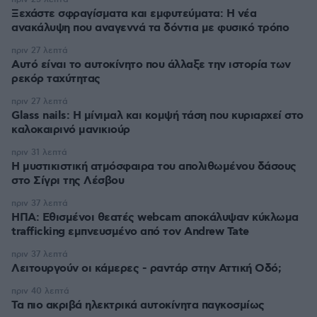
Ξεχάστε σφραγίσματα και εμφυτεύματα: Η νέα
ανακάλυψη που αναγεννά τα δόντια με φυσικό τρόπο
πριν 27 λεπτά
Αυτό είναι το αυτοκίνητο που άλλαξε την ιστορία των
ρεκόρ ταχύτητας
πριν 27 λεπτά
Glass nails: Η μίνιμαλ και κομψή τάση που κυριαρχεί στο
καλοκαιρινό μανικιούρ
πριν 31 λεπτά
Η μυστικιστική ατμόσφαιρα του απολιθωμένου δάσους
στο Σίγρι της Λέσβου
πριν 37 λεπτά
ΗΠΑ: Εθισμένοι θεατές webcam αποκάλυψαν κύκλωμα
trafficking εμπνευσμένο από τον Andrew Tate
πριν 37 λεπτά
Λειτουργούν οι κάμερες - ραντάρ στην Αττική Οδό;
πριν 40 λεπτά
Τα πιο ακριβά ηλεκτρικά αυτοκίνητα παγκοσμίως