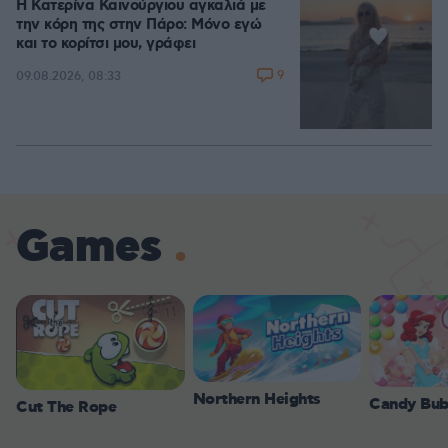
Η Κατερίνα Καινούργιου αγκαλιά με
την κόρη της στην Πάρο: Μόνο εγώ
και το κορίτσι μου, γράφει
9
09.08.2026, 08:33
Games
Northern Heights
Candy Bub
Cut The Rope