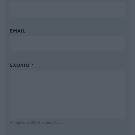
EMAIL
ΣΧΌΛΙΟ *
Απομένουν
2500
χαρακτήρες