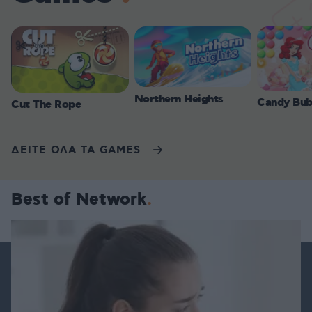
Northern Heights
Candy Bub
Cut The Rope
ΔΕΙΤΕ ΟΛΑ ΤΑ GAMES
Best of Network