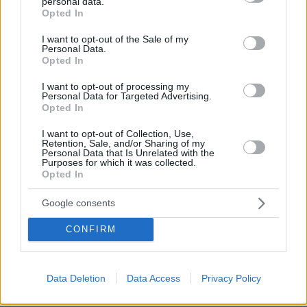
personal data.
grant or deny consent to Google and its third-party tags to
σίγουρα ξεχωρίζουν τα : Terminator, Conan και
Opted In
use your data for below specified purposes in below Google
φυσικά το Predator.
consent section.
I want to opt-out of the Sale of my
ΑΠΑΝΤΗΣΗ
Personal Data.
Opted In
Άιντε
I want to opt-out of processing my
Personal Data for Targeted Advertising.
18.01.2024, 09:46
Opted In
Ρε συ, αντί να βγάλεις κάνα φλογοβόλο, κάνα
ρουκετοβόλο καμμία δεκαριά χειροβομβίδες και να
I want to opt-out of Collection, Use,
Retention, Sale, and/or Sharing of my
τα κάνεις λαμπόγυαλο, έκατσες να σου κάνουν
Personal Data that Is Unrelated with the
έλεγχο οι κατιμάδες;
Purposes for which it was collected.
Opted In
ΑΠΑΝΤΗΣΗ
Google consents
CONFIRM
chris
18.01.2024, 09:43
Data Deletion
Data Access
Privacy Policy
Θυμηθειτε τι εγινε με την Ζετα οταν λογω" πιπι"ή
"κακα" εχασε την πτηση.Βρε τι story!!τι βιντεο με τα