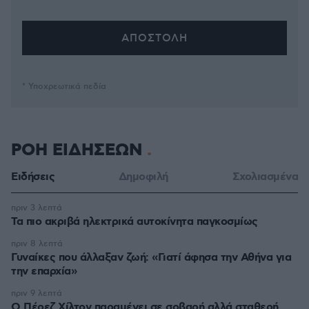
* Υποχρεωτικά πεδία
ΡΟΗ ΕΙΔΗΣΕΩΝ
Ειδήσεις
Δημοφιλή
Σχολιασμένα
πριν 3 λεπτά
Τα πιο ακριβά ηλεκτρικά αυτοκίνητα παγκοσμίως
πριν 8 λεπτά
Γυναίκες που άλλαξαν ζωή: «Γιατί άφησα την Αθήνα για
την επαρχία»
πριν 9 λεπτά
Ο Πέρεζ Χίλτον παραμένει σε σοβαρή αλλά σταθερή