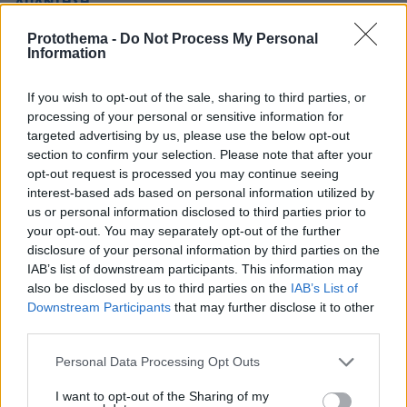
ΑΠΑΝΤΗΣΗ
Protothema -
Do Not Process My Personal
Information
Επίτηδες!
If you wish to opt-out of the sale, sharing to third parties, or
processing of your personal or sensitive information for
18.01.2024, 10:23
targeted advertising by us, please use the below opt-out
Επίτηδες το έκαναν, για να βγουν φωτογραφία μαζί
section to confirm your selection. Please note that after your
του και να βγάζουν στόρι στα σόσιαλ!
opt-out request is processed you may continue seeing
ΑΠΑΝΤΗΣΗ
interest-based ads based on personal information utilized by
us or personal information disclosed to third parties prior to
your opt-out. You may separately opt-out of the further
nik the greek
disclosure of your personal information by third parties on the
18.01.2024, 10:14
IAB’s list of downstream participants. This information may
Stick around!!!!!!!!!!!!
also be disclosed by us to third parties on the
IAB’s List of
ΑΠΑΝΤΗΣΗ
Downstream Participants
that may further disclose it to other
third parties.
Απλά Θεός ο Arnold
Please note that this website/app uses one or more Google
Personal Data Processing Opt Outs
services and may gather and store information including but
18.01.2024, 10:04
not limited to your visit or usage behaviour. You may click to
I want to opt-out of the Sharing of my
Μου αρέσουν σχεδόν όλες οι ταινίες του. Αλλά