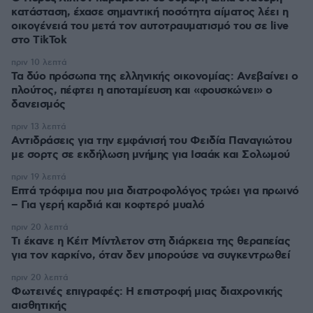
κατάσταση, έχασε σημαντική ποσότητα αίματος λέει η
οικογένειά του μετά τον αυτοτραυματισμό του σε live
στο TikTok
πριν 10 λεπτά
Τα δύο πρόσωπα της ελληνικής οικονομίας: Aνεβαίνει ο
πλούτος, πέφτει η αποταμίευση και «φουσκώνει» ο
δανεισμός
πριν 13 λεπτά
Αντιδράσεις για την εμφάνισή του Φειδία Παναγιώτου
με σορτς σε εκδήλωση μνήμης για Ισαάκ και Σολωμού
πριν 19 λεπτά
Επτά τρόφιμα που μια διατροφολόγος τρώει για πρωινό
– Για γερή καρδιά και κοφτερό μυαλό
πριν 20 λεπτά
Τι έκανε η Κέιτ Μίντλετον στη διάρκεια της θεραπείας
για τον καρκίνο, όταν δεν μπορούσε να συγκεντρωθεί
πριν 20 λεπτά
Φωτεινές επιγραφές: Η επιστροφή μιας διαχρονικής
αισθητικής