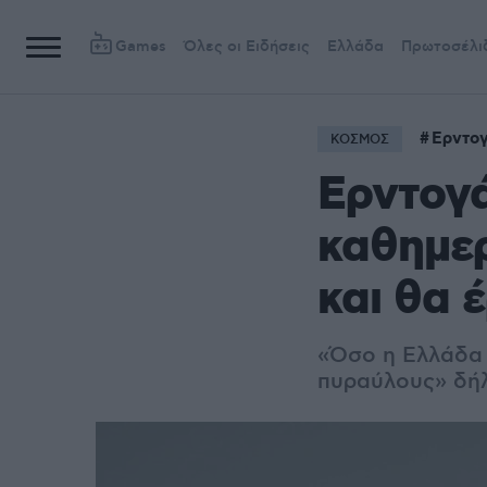
Games
Όλες οι Ειδήσεις
Ελλάδα
Πρωτοσέλι
Ερντο
ΚΟΣΜΟΣ
Ερντογά
καθημερ
και θα 
«Όσο η Ελλάδα 
πυραύλους» δή