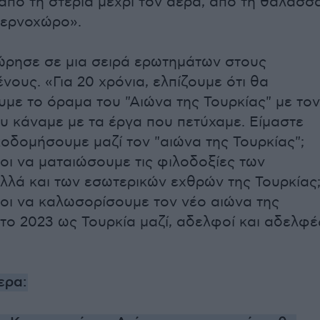
 από τη στεριά μέχρι τον αέρα, από τη θάλασσ
βερνοχώρο».
ώρησε σε μια σειρά ερωτημάτων στους
νους. «Για 20 χρόνια, ελπίζουμε ότι θα
υμε το όραμα του "Αιώνα της Τουρκίας" με τον
ου κάναμε με τα έργα που πετύχαμε. Είμαστε
κοδομήσουμε μαζί τον "αιώνα της Τουρκίας";
μοι να ματαιώσουμε τις φιλοδοξίες των
λλά και των εσωτερικών εχθρών της Τουρκίας
μοι να καλωσορίσουμε τον νέο αιώνα της
το 2023 ως Τουρκία μαζί, αδελφοί και αδελφέ
ερα: