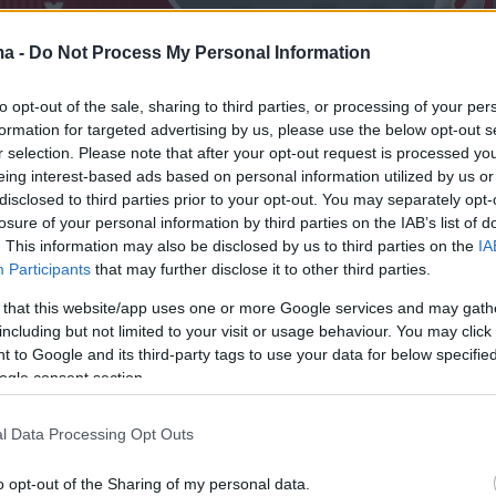
ma -
Do Not Process My Personal Information
to opt-out of the sale, sharing to third parties, or processing of your per
formation for targeted advertising by us, please use the below opt-out s
r selection. Please note that after your opt-out request is processed y
eing interest-based ads based on personal information utilized by us or
disclosed to third parties prior to your opt-out. You may separately opt-
losure of your personal information by third parties on the IAB’s list of
. This information may also be disclosed by us to third parties on the
IA
Participants
that may further disclose it to other third parties.
 that this website/app uses one or more Google services and may gath
including but not limited to your visit or usage behaviour. You may click 
 to Google and its third-party tags to use your data for below specifi
ogle consent section.
, δήλωσε: «Αδέρφια μου, μπορεί κάποιος που
αι προσβάλλει με ασέβεια τους διοικητές του
l Data Processing Opt Outs
 που δεν έδειξε ή δεν μπόρεσε να δείξει
o opt-out of the Sharing of my personal data.