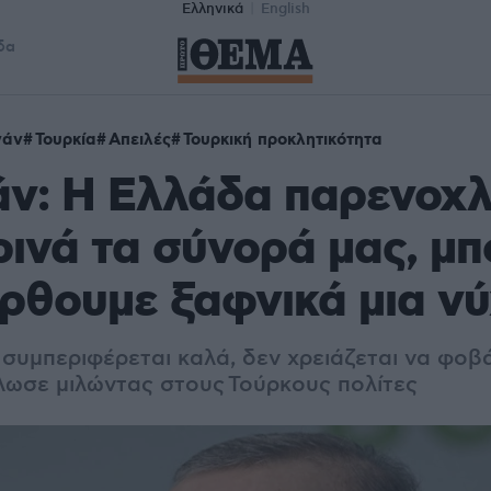
Ελληνικά
English
δα
γάν
Τουρκία
Απειλές
Τουρκική προκλητικότητα
ν: Η Ελλάδα παρενοχλ
ινά τα σύνορά μας, μ
έρθουμε ξαφνικά μια ν
συμπεριφέρεται καλά, δεν χρειάζεται να φοβ
λωσε μιλώντας στους
Τούρκους πολίτες