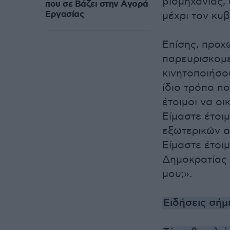
βιομηχανίας,
που σε Bάζει στην Aγορά
Eργασίας
μέχρι τον κυ
Επίσης, προχ
παρευρισκομέ
κινητοποιήσο
ίδιο τρόπο π
έτοιμοι να οι
Είμαστε έτοι
εξωτερικών α
Είμαστε έτοι
Δημοκρατίας 
μου;».
Ειδήσεις σήμ