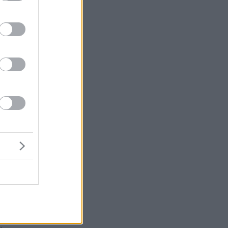
ά
ν
ε
ι