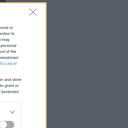
sonal or
ection to
ou may
 personal
out of the
 downstream
B’s List of
er and store
to grant or
ed purposes