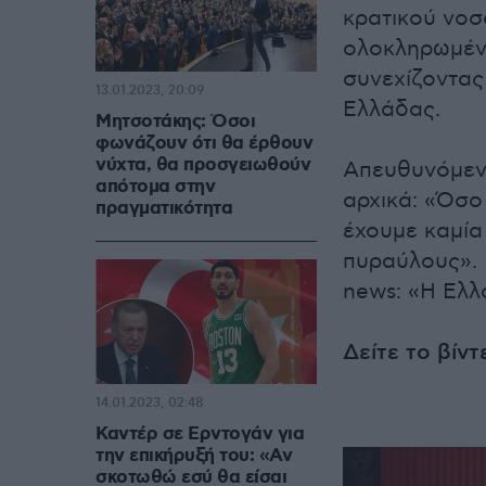
κρατικού νοσ
ολοκληρωμέν
συνεχίζοντας
13.01.2023, 20:09
Ελλάδας.
Μητσοτάκης: Όσοι
φωνάζουν ότι θα έρθουν
νύχτα, θα προσγειωθούν
Απευθυνόμενο
απότομα στην
αρχικά: «Όσο
πραγματικότητα
έχουμε καμία
πυραύλους». 
news: «Η Ελλ
Δείτε το βίντ
14.01.2023, 02:48
Καντέρ σε Ερντογάν για
την επικήρυξή του: «Αν
σκοτωθώ εσύ θα είσαι