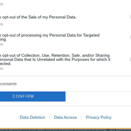
νάντια στην Ελλάδα, που παρενοχλεί τα σύνορ
In
νά, ενάντια στο PKK, που έχει το αίμα δεκάδω
ων στα χέρια του, ενάντια στο FETO, τη
o opt-out of the Sale of my Personal Data.
In
ροδοτική συμμορία που έχει δει πρόσφατα η
ις χώρες που στοχεύουν την κυριαρχία μας και
to opt-out of processing my Personal Data for Targeted
ing.
 της Τουρκίας και του τουρκικού έθνους, να
In
κός αυτής της χώρας; Αδέρφια μου, σύμφωνα μ
o opt-out of Collection, Use, Retention, Sale, and/or Sharing
μας, αυτός ο αδελφός σας είναι ο
ersonal Data that Is Unrelated with the Purposes for which it
lected.
ς αυτού του στρατού. Το σύνταγμά μας το λέε
In
».
consents
CONFIRM
, ο Τούρκος πρόεδρος είπε: «Μπορούμε και θα
ικά μια νύχτα. Δεν μπορούν να ανεχτούν το
 Τουρκία είναι σε θέση να σχεδιάζει και να
Data Deletion
Data Access
Privacy Policy
ικά της προϊόντα σε κάθε τομέα της αμυντικής