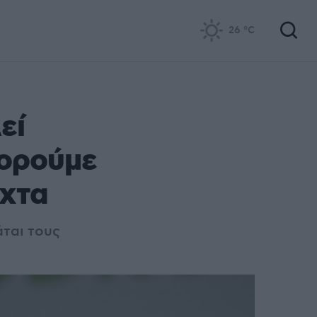
26
°C
εί
πορούμε
ύχτα
άται τους