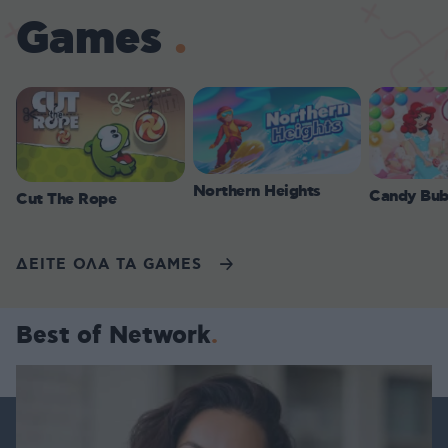
Games
Northern Heights
Candy Bub
Cut The Rope
ΔΕΙΤΕ ΟΛΑ ΤΑ GAMES
Best of Network