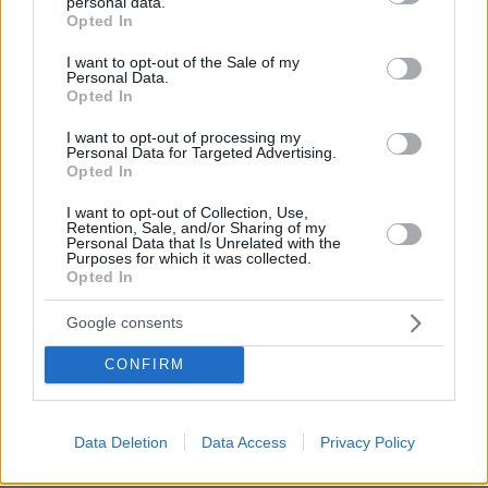
personal data.
grant or deny consent to Google and its third-party tags to
πριν 12 λεπτά
Opted In
use your data for below specified purposes in below Google
Άρτος: Όσα πρέπει να γνωρίζουμε για το προζύμι, τη
consent section.
μαγιά, το sourdough και το levain
I want to opt-out of the Sale of my
Personal Data.
πριν 13 λεπτά
Opted In
Συνελήφθη 56χρονος στο αεροδρόμιο Μυκόνου με
2.280 πακέτα λαθραίων τσιγάρων, δείτε εικόνες
I want to opt-out of processing my
Personal Data for Targeted Advertising.
Opted In
πριν 16 λεπτά
Μειωμένη κερδοφορία έχει η BMW. Τι φταίει;
I want to opt-out of Collection, Use,
Retention, Sale, and/or Sharing of my
πριν 18 λεπτά
Personal Data that Is Unrelated with the
O Τράβις Μπάρκερ εξήγησε γιατί αποκάλυψαν τώρα την
Purposes for which it was collected.
αποβολή που είχε η Κόρτνεϊ Καρντάσιαν το 2021
Opted In
πριν 20 λεπτά
Google consents
«Δεν θα με κυριεύσει ο φόβος»: Ο περιπτεράς της
Γαστούνης άνοιξε ξανά το κατάστημά του μετά τις
CONFIRM
επιθέσεις και τον εμπρησμό
πριν 20 λεπτά
Εντοπίστηκε φυτεία με περισσότερα από 2.000
Data Deletion
Data Access
Privacy Policy
δενδρύλλια κάνναβης σε δύσβατη δασική περιοχή στην
Φθιώτιδα, δείτε βίντεο