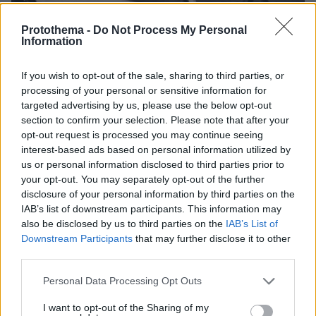
27.07.2026, 06:00
Protothema -
Do Not Process My Personal
Το μέλλον της τεχνολογίας
Information
If you wish to opt-out of the sale, sharing to third parties, or
03.08.2026, 10:56
processing of your personal or sensitive information for
Η Smart φοιτητική κατοικία στην καρδιά της Αθήνας
targeted advertising by us, please use the below opt-out
section to confirm your selection. Please note that after your
26.07.2026, 09:54
opt-out request is processed you may continue seeing
Επαγγελματική Εκπαίδευση & Εξειδίκευση: Το Mοντέλο που
interest-based ads based on personal information utilized by
σε Bάζει στην Aγορά Eργασίας
us or personal information disclosed to third parties prior to
your opt-out. You may separately opt-out of the further
disclosure of your personal information by third parties on the
IAB’s list of downstream participants. This information may
ΡΟΗ ΕΙΔΗΣΕΩΝ
also be disclosed by us to third parties on the
IAB’s List of
Downstream Participants
that may further disclose it to other
Ειδήσεις
Δημοφιλή
Σχολιασμένα
third parties.
πριν 12 λεπτά
Please note that this website/app uses one or more Google
Personal Data Processing Opt Outs
Μέχρι το τέλος του καλοκαιριού αυτά τα ζώδια θα
services and may gather and store information including but
έχουν βρει την αληθινή αγάπη
not limited to your visit or usage behaviour. You may click to
I want to opt-out of the Sharing of my