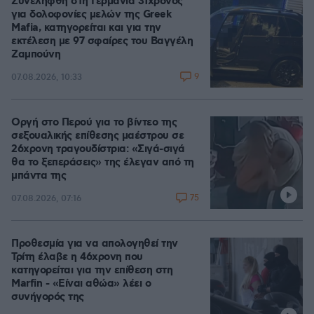
Συνελήφθη στη Γερμανία 31χρονος
για δολοφονίες μελών της Greek
Mafia, κατηγορείται και για την
εκτέλεση με 97 σφαίρες του Βαγγέλη
Ζαμπούνη
9
07.08.2026, 10:33
Οργή στο Περού για το βίντεο της
σεξουαλικής επίθεσης μαέστρου σε
26χρονη τραγουδίστρια: «Σιγά-σιγά
θα το ξεπεράσεις» της έλεγαν από τη
μπάντα της
75
07.08.2026, 07:16
Προθεσμία για να απολογηθεί την
Τρίτη έλαβε η 46χρονη που
κατηγορείται για την επίθεση στη
Marfin - «Είναι αθώα» λέει ο
συνήγορός της