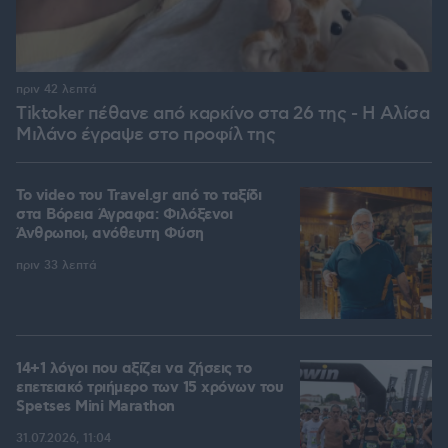
πριν 42 λεπτά
Tiktoker πέθανε από καρκίνο στα 26 της - Η Αλίσα
Μιλάνο έγραψε στο προφίλ της
To video του Travel.gr από το ταξίδι
στα Βόρεια Άγραφα: Φιλόξενοι
Άνθρωποι, ανόθευτη Φύση
πριν 33 λεπτά
14+1 λόγοι που αξίζει να ζήσεις το
επετειακό τριήμερο των 15 χρόνων του
Spetses Mini Marathon
31.07.2026, 11:04