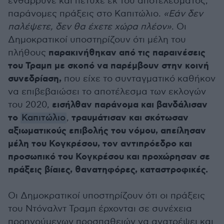
ενθάρρυνε και πέτυχε εκ του αποτελέσματος,
παράνομες πράξεις στο Καπιτώλιο.
«Εάν δεν
παλέψετε, δεν θα έχετε χώρα πλέον»
. Οι
Δημοκρατικοί υποστηρίζουν ότι μέλη του
παρακινήθηκαν από τις παραινέσεις
πλήθους
του Τραμπ με σκοπό να παρέμβουν στην κοινή
συνεδρίαση,
που είχε το συνταγματικό καθήκον
να επιβεβαιώσει το αποτέλεσμα των εκλογών
εισήλθαν παράνομα και βανδάλισαν
του 2020,
το
τραυμάτισαν και σκότωσαν
Καπιτώλιο
,
αξιωματικούς επιβολής του νόμου,
απείλησαν
μέλη του Κογκρέσου, τον αντιπρόεδρο και
προσωπικό του Κογκρέσου και προχώρησαν σε
πράξεις βίαιες, θανατηφόρες, καταστροφικές.
Οι Δημοκρατικοί υποστηρίζουν ότι οι πράξεις
του Ντόναλντ Τραμπ έρχονται σε συνέχεια
προηγούμενων προσπαθειών να ανατρέψει και