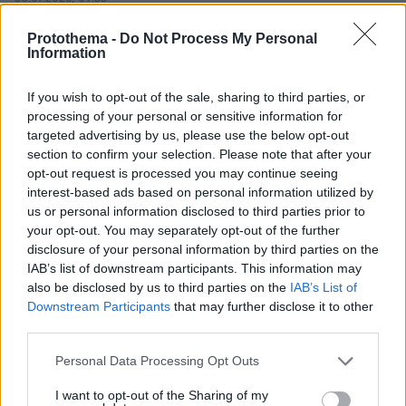
Το DEI College παρουσιάζει τη Sophia. Την πρώτη 24/7
βοηθό AI που αλλάζει τον τρόπο με τον οποίο μαθαίνουν οι
Protothema -
Do Not Process My Personal
φοιτητές
Information
03.08.2026, 10:56
If you wish to opt-out of the sale, sharing to third parties, or
Η Smart φοιτητική κατοικία στην καρδιά της Αθήνας
processing of your personal or sensitive information for
targeted advertising by us, please use the below opt-out
section to confirm your selection. Please note that after your
29.07.2026, 09:39
opt-out request is processed you may continue seeing
Διασκεδάζουμε υπεύθυνα, επιστρέφουμε με ασφάλεια
interest-based ads based on personal information utilized by
us or personal information disclosed to third parties prior to
your opt-out. You may separately opt-out of the further
disclosure of your personal information by third parties on the
ΡΟΗ ΕΙΔΗΣΕΩΝ
IAB’s list of downstream participants. This information may
also be disclosed by us to third parties on the
IAB’s List of
Ειδήσεις
Δημοφιλή
Σχολιασμένα
Downstream Participants
that may further disclose it to other
third parties.
ΜΙΧΑΛΗΣ ΣΤΟΥΚΑΣ
πριν 6 λεπτά
Please note that this website/app uses one or more Google
Personal Data Processing Opt Outs
Καλός ο σχεδιασμός, αλλά οι φωτιές... δεν τον
services and may gather and store information including but
υπολογίζουν
not limited to your visit or usage behaviour. You may click to
I want to opt-out of the Sharing of my