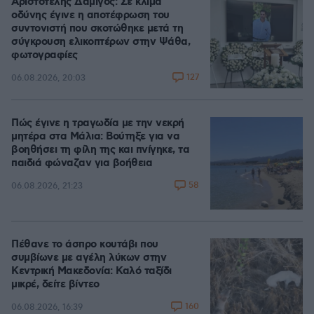
Αριστοτέλης Δαμίγος: Σε κλίμα
οδύνης έγινε η αποτέφρωση του
συντονιστή που σκοτώθηκε μετά τη
σύγκρουση ελικοπτέρων στην Ψάθα,
φωτογραφίες
127
06.08.2026, 20:03
Πώς έγινε η τραγωδία με την νεκρή
μητέρα στα Μάλια: Βούτηξε για να
βοηθήσει τη φίλη της και πνίγηκε, τα
παιδιά φώναζαν για βοήθεια
58
06.08.2026, 21:23
Πέθανε το άσπρο κουτάβι που
συμβίωνε με αγέλη λύκων στην
Κεντρική Μακεδονία: Καλό ταξίδι
μικρέ, δείτε βίντεο
160
06.08.2026, 16:39