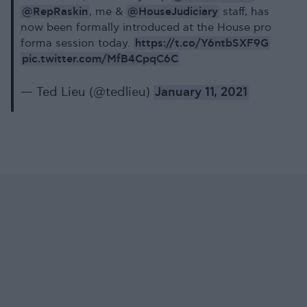
@RepRaskin
@HouseJudiciary
, me &
staff, has
now been formally introduced at the House pro
https://t.co/Y6ntbSXF9G
forma session today.
pic.twitter.com/MfB4CpqC6C
— Ted Lieu (@tedlieu)
January 11, 2021