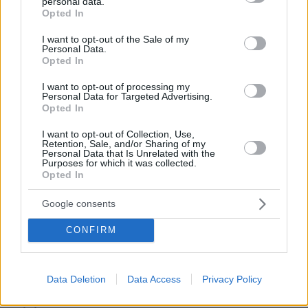
personal data.
grant or deny consent to Google and its third-party tags to
ΣΤΕΛΙΟΣ ΖΩΝΤΟΣ
Opted In
use your data for below specified purposes in below Google
πριν 7 λεπτά
consent section.
Όταν το ψέμα τηρεί ωράριο γραφείου
I want to opt-out of the Sale of my
Personal Data.
Opted In
ΠΑΝΟΣ ΛΟΥΚΑΚΟΣ
πριν 8 λεπτά
Επάγγελμα βουλευτής: το «ηθικό» και το υλικό
I want to opt-out of processing my
Personal Data for Targeted Advertising.
«πλεονέκτημα»
Opted In
πριν 11 λεπτά
I want to opt-out of Collection, Use,
Φωτιά σε εγκαταλελειμμένο κτήριο στο Μοσχάτο
Retention, Sale, and/or Sharing of my
Personal Data that Is Unrelated with the
πριν 17 λεπτά
Purposes for which it was collected.
26χρονη δολοφονήθηκε στη μέση του δρόμου στην
Opted In
Κωνσταντινούπολη: Τη σκότωσε ο πρώην της έξω από
φαρμακείο που είχε πάει με την αδελφή της
Google consents
πριν 28 λεπτά
CONFIRM
Οι καρτ ποστάλ της Δώρα Παντέλη από τη Μύκονο:
«Μαρμαροκολόνα μου» της γράφουν, δείτε
φωτογραφίες
Data Deletion
Data Access
Privacy Policy
πριν 41 λεπτά
Το μενού της ημέρας – Τι τρώμε σήμερα Παρασκευή