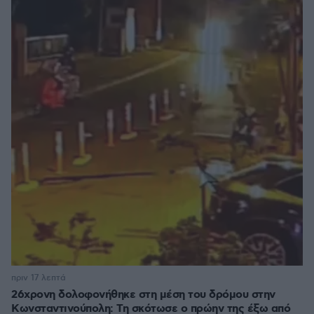
πριν 17 λεπτά
26χρονη δολοφονήθηκε στη μέση του δρόμου στην
Κωνσταντινούπολη: Τη σκότωσε ο πρώην της έξω από