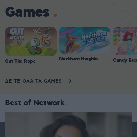
Games
Northern Heights
Candy Bub
Cut The Rope
ΔΕΙΤΕ ΟΛΑ ΤΑ GAMES
Best of Network