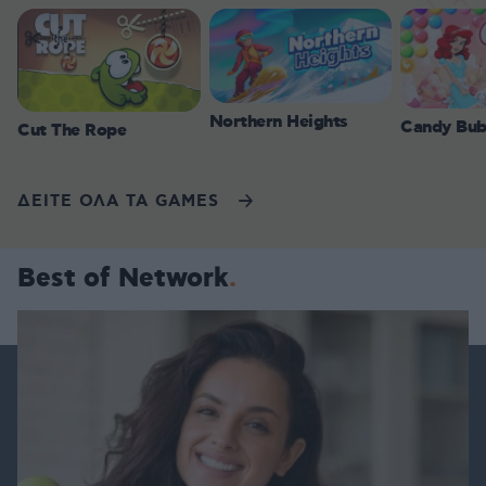
Northern Heights
Candy Bub
Cut The Rope
ΔΕΙΤΕ ΟΛΑ ΤΑ GAMES
Best of Network