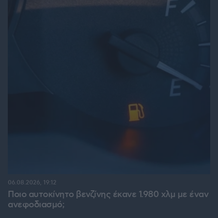
06.08.2026, 19:12
Ποιο αυτοκίνητο βενζίνης έκανε 1.980 χλμ με έναν
ανεφοδιασμό;