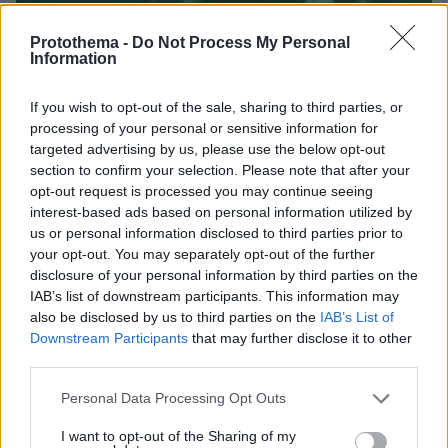
Protothema -
Do Not Process My Personal
Information
If you wish to opt-out of the sale, sharing to third parties, or
processing of your personal or sensitive information for
targeted advertising by us, please use the below opt-out
section to confirm your selection. Please note that after your
opt-out request is processed you may continue seeing
interest-based ads based on personal information utilized by
us or personal information disclosed to third parties prior to
your opt-out. You may separately opt-out of the further
disclosure of your personal information by third parties on the
IAB’s list of downstream participants. This information may
06.08.2026, 23:17
also be disclosed by us to third parties on the
IAB’s List of
Στη ΓΑΔΑ κρατείται η 46χρονη που κατηγορείται
Downstream Participants
that may further disclose it to other
για την επίθεση στη Marfin, δείτε βίντεο και
third parties.
φωτογραφίες
Please note that this website/app uses one or more Google
Personal Data Processing Opt Outs
services and may gather and store information including but
not limited to your visit or usage behaviour. You may click to
I want to opt-out of the Sharing of my