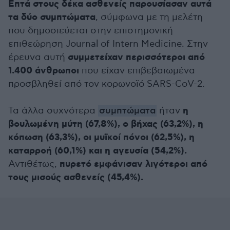
Επτά στους δέκα ασθενείς παρουσίασαν αυτά
τα δύο συμπτώματα
, σύμφωνα με τη μελέτη
που δημοσιεύεται στην επιστημονική
επιθεώρηση Journal of Intern Medicine. Στην
συμμετείχαν περισσότεροι από
έρευνα αυτή
1.400 άνθρωποι
που είχαν επιβεβαιωμένα
προσβληθεί από τον κορωνοϊό SARS-CoV-2.
η
Τα άλλα συχνότερα
συμπτώματα
ήταν
βουλωμένη μύτη (67,8%), ο βήχας (63,2%), η
κόπωση (63,3%), οι μυϊκοί πόνοι (62,5%), η
καταρροή (60,1%) και η αγευσία (54,2%).
πυρετό εμφάνισαν λιγότεροι από
Αντιθέτως,
τους μισούς ασθενείς (45,4%).