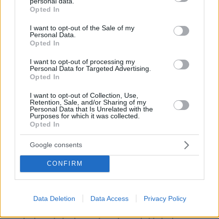
personal data.
grant or deny consent to Google and its third-party tags to
Opted In
use your data for below specified purposes in below Google
consent section.
I want to opt-out of the Sale of my
Personal Data.
Opted In
I want to opt-out of processing my
Personal Data for Targeted Advertising.
Opted In
I want to opt-out of Collection, Use,
Retention, Sale, and/or Sharing of my
Personal Data that Is Unrelated with the
Purposes for which it was collected.
Opted In
Google consents
CONFIRM
Data Deletion
Data Access
Privacy Policy
06.08.2026, 21:23
Πώς έγινε η τραγωδία με την νεκρή μητέρα στα