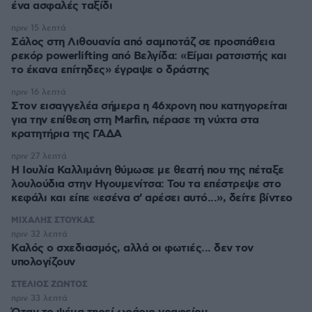
ένα ασφαλές ταξίδι
πριν 15 λεπτά
Σάλος στη Λιθουανία από σαμποτάζ σε προσπάθεια
ρεκόρ powerlifting από Βελγίδα: «Είμαι ρατσιστής και
το έκανα επίτηδες» έγραψε ο δράστης
πριν 16 λεπτά
Στον εισαγγελέα σήμερα η 46χρονη που κατηγορείται
για την επίθεση στη Marfin, πέρασε τη νύχτα στα
κρατητήρια της ΓΑΔΑ
πριν 27 λεπτά
Η Ιουλία Καλλιμάνη θύμωσε με θεατή που της πέταξε
λουλούδια στην Ηγουμενίτσα: Του τα επέστρεψε στο
κεφάλι και είπε «εσένα σ' αρέσει αυτό...», δείτε βίντεο
ΜΙΧΑΛΗΣ ΣΤΟΥΚΑΣ
πριν 32 λεπτά
Καλός ο σχεδιασμός, αλλά οι φωτιές... δεν τον
υπολογίζουν
ΣΤΕΛΙΟΣ ΖΩΝΤΟΣ
πριν 33 λεπτά