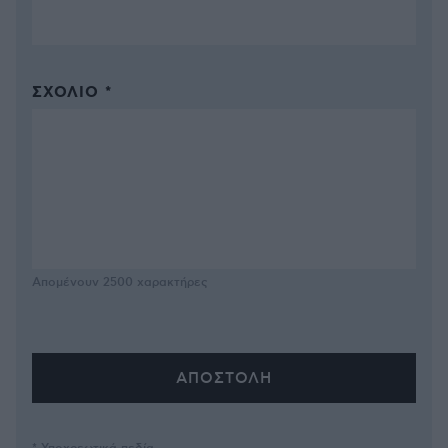
ΣΧΌΛΙΟ *
Απομένουν
2500
χαρακτήρες