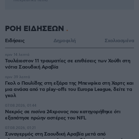
* Υποχρεωτικά πεδία
ΡΟΗ ΕΙΔΗΣΕΩΝ
Ειδήσεις
Δημοφιλή
Σχολιασμένα
πριν 14 λεπτά
Τουλάχιστον 11 τραυματίες σε επιθέσεις των Χούθι στη
νότια Σαουδική Αραβία
πριν 39 λεπτά
Γκολ ο Παυλίδης στη εξάρα της Μπενφίκα στη Χαρτς και
μια ανάσα από τα play-offs του Europa League, δείτε τα
γκολ
07.08.2026, 01:44
Νεκρός σε πισίνα 24χρονος που κατηγορήθηκε ότι
εξαπάτησε πρώην αστέρες του NFL
07.08.2026, 01:21
Συναγερμός στη Σαουδική Αραβία μετά από