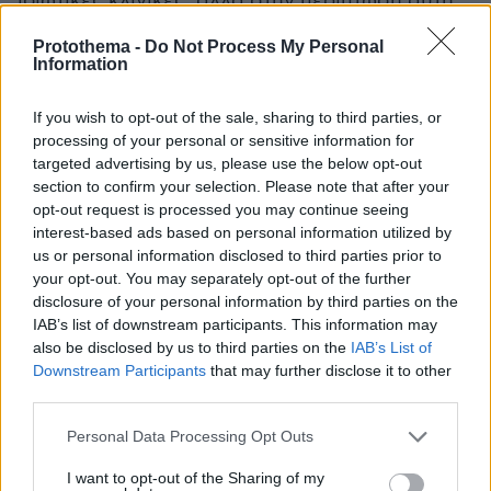
ιδιωτικές κλινικές, αλλά στην περίπτωση αυτή
θα πρέπει ο ασθενής να βάλει το χέρι στην
Protothema -
Do Not Process My Personal
τσέπη. Όπως αναφέρει ο κ. Μικρόπουλος,
Information
υπάρχουν χώρες όπως η Αμερική, που έχουν
πληθώρα μοσχευμάτων και τα διαθέτουν στο
If you wish to opt-out of the sale, sharing to third parties, or
processing of your personal or sensitive information for
εξωτερικό έναντι ενός ποσού που καλύπτει τα
targeted advertising by us, please use the below opt-out
λειτουργικά τους έξοδα. Ο ενδιαφερόμενος για
section to confirm your selection. Please note that after your
μεταμόσχευση θα πρέπει να διαθέσει ένα
opt-out request is processed you may continue seeing
ποσό 3.000-4.000 ευρώ για την προμήθεια
interest-based ads based on personal information utilized by
ενός μοσχεύματος. Όλα αυτά γίνονται νόμιμα
us or personal information disclosed to third parties prior to
your opt-out. You may separately opt-out of the further
από πιστοποιημένους οργανισμούς. Τέτοιοι
disclosure of your personal information by third parties on the
πιστοποιημένοι οργανισμοί υπάρχουν και στην
IAB’s list of downstream participants. This information may
Ελλάδα και κάνουν νόμιμα εισαγωγή
also be disclosed by us to third parties on the
IAB’s List of
κερατοειδών από πιστοποιημένες Τράπεζες
Downstream Participants
that may further disclose it to other
third parties.
Οφθαλμικών Ιστών του εξωτερικού.
Please note that this website/app uses one or more Google
Personal Data Processing Opt Outs
«Στα δημόσια νοσοκομεία η μεταμόσχευση
services and may gather and store information including but
not limited to your visit or usage behaviour. You may click to
I want to opt-out of the Sharing of my
γίνεται χωρίς οικονομική επιβάρυνση για τον