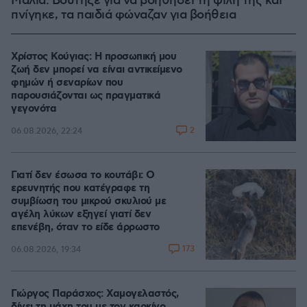
Μάλια: Βούτηξε για να βοηθήσει τη φίλη της και
πνίγηκε, τα παιδιά φώναζαν για βοήθεια
Χρίστος Κούγιας: Η προσωπική μου
ζωή δεν μπορεί να είναι αντικείμενο
φημών ή σεναρίων που
παρουσιάζονται ως πραγματικά
γεγονότα
2
06.08.2026, 22:24
Γιατί δεν έσωσα το κουτάβι: Ο
ερευνητής που κατέγραφε τη
συμβίωση του μικρού σκυλιού με
αγέλη λύκων εξηγεί γιατί δεν
επενέβη, όταν το είδε άρρωστο
173
06.08.2026, 19:34
Γιώργος Παράσχος: Χαμογελαστός,