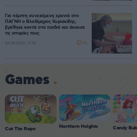
Για πέμπτη συνεχόμενη χρονιά στο
ΠΑΓΝΗ ο Βλαδίμηρος Κυριακίδης,
βρέθηκε κοντά στα παιδιά και άκουσε
τις ιστορίες τους
16
06.08.2026, 17:38
Games
Northern Heights
Candy Bub
Cut The Rope