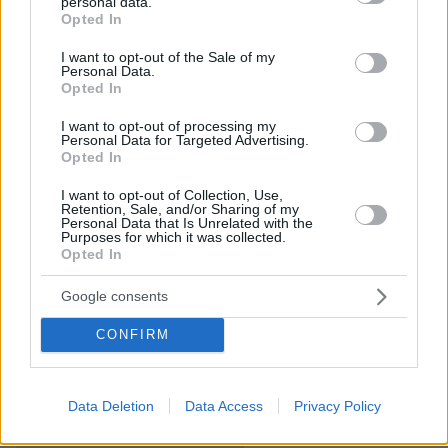
personal data.
grant or deny consent to Google and its third-party tags to
ασθενή και μακάρι να έχουμε στο μέλλον πιο
Opted In
use your data for below specified purposes in below Google
πολλά μοσχεύματα ώστε να μπορέσουμε να
consent section.
I want to opt-out of the Sale of my
προσφέρουμε καλύτερη ποιότητα ζωής σε
Personal Data.
Opted In
ακόμη περισσότερους συνανθρώπους μας»
προσθέτει ο κ. Μικρόπουλος.
I want to opt-out of processing my
Personal Data for Targeted Advertising.
Opted In
I want to opt-out of Collection, Use,
Ειδήσεις σήμερα:
Retention, Sale, and/or Sharing of my
Personal Data that Is Unrelated with the
Purposes for which it was collected.
Προκαλέσαμε «απόλυτο αφανισμό» στις
Opted In
πυρηνικές εγκαταστάσεις του Ιράν, λέει ο
Google consents
Τραμπ - H Τεχεράνη απειλεί τις ΗΠΑ με
ανεπανόρθωτες συνέπειες
CONFIRM
Νεκρός μέσα στο μαγαζί του 59χρονος στη
Data Deletion
Data Access
Privacy Policy
Λαμία - «Βοήθεια φωνάξτε την αστυνομία», οι
τελευταίες του κουβέντες