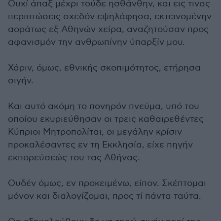
Ουχί άπαξ μέχρι τούδε ησθάνθην, και εις τινας
περιπτώσεις σχεδόν εψηλάφησα, εκτεινομένην
αοράτως εξ Αθηνών χείρα, αναζητούσαν προς
αφανισμόν την ανθρωπίνην ύπαρξίν μου.
Χάριν, όμως, εθνικής σκοπιμότητος, ετήρησα
σιγήν.
Και αυτό ακόμη το πονηρόν πνεύμα, υπό του
οποίου εκυριεύθησαν οι τρεις καθαιρεθέντες
Κύπριοι Μητροπολίται, οι μεγάλην κρίσιν
προκαλέσαντες εν τη Εκκλησία, είχε πηγήν
εκπορεύσεώς του τας Αθήνας.
Ουδέν όμως, εν προκειμένω, είπον. Σκέπτομαι
μόνον και διαλογίζομαι, προς τί πάντα ταύτα.