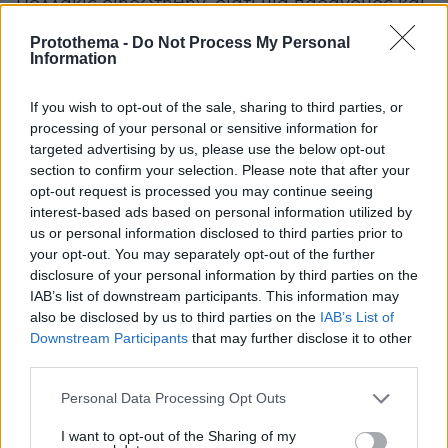
Πολλάκις διηρωτήθην, διατί μία παράνομος και
επιζήμιος εθνικώς οργάνωσις, η οποία επιφέρει
Protothema -
Do Not Process My Personal
διαιρέσεις και διχονοίας, διανοίγει ρήγματα εις
Information
το εσωτερικόν μας μέτωπον και οδηγεί τον
Κυπριακόν Ελληνισμόν προς εμφύλιον
If you wish to opt-out of the sale, sharing to third parties, or
processing of your personal or sensitive information for
σπαραγμόν, υποστηρίζεται υπό Ελλήνων
targeted advertising by us, please use the below opt-out
αξιωματικών;
section to confirm your selection. Please note that after your
opt-out request is processed you may continue seeing
Και πλειστάκις επίσης διηρωτήθην, κατά πόσον
interest-based ads based on personal information utilized by
us or personal information disclosed to third parties prior to
η τοιαύτη υποστήριξις τυγχάνει της εγκρίσεως
your opt-out. You may separately opt-out of the further
της Ελληνικής Κυβερνήσεως;
disclosure of your personal information by third parties on the
IAB’s list of downstream participants. This information may
Έκαμα διαφόρους σκέψεις και υποθετικούς
also be disclosed by us to third parties on the
IAB’s List of
Downstream Participants
that may further disclose it to other
συλλογισμούς, δια να εύρω λογικήν απάντησιν
third parties.
εις τας απορίας και τα ερωτήματά μου.
Please note that this website/app uses one or more Google
Personal Data Processing Opt Outs
services and may gather and store information including but
Ουδεμία απάντησις, υπό οιασδήποτε
not limited to your visit or usage behaviour. You may click to
I want to opt-out of the Sharing of my
προϋποθέσεις και συλλογισμούς, ήτο δυνατόν