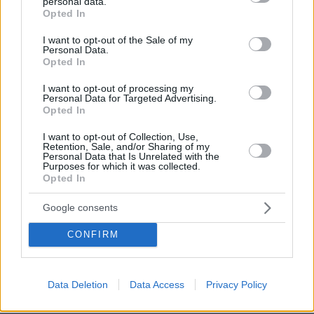
personal data.
grant or deny consent to Google and its third-party tags to
Opted In
να στηριχθή επί λογικής βάσεως.
use your data for below specified purposes in below Google
consent section.
I want to opt-out of the Sale of my
Personal Data.
Αλλ’ αδιάψευστον πραγματικότητα αποτελεί η
Opted In
υποστήριξις της ‘ΕΟΚΑ Β’ υπό Ελλήνων
αξιωματικών.
I want to opt-out of processing my
Personal Data for Targeted Advertising.
Opted In
Τα εις διαφόρους περιοχάς της νήσου
I want to opt-out of Collection, Use,
στρατόπεδα της Εθνικής Φρουράς και οι
Retention, Sale, and/or Sharing of my
Personal Data that Is Unrelated with the
πλησίον αυτών χώροι κατακοσμούνται με
Purposes for which it was collected.
Opted In
συνθήματα υπέρ του Γρίβα και της ‘ΕΟΚΑ Β’,
ως και με συνθήματα κατά της Κυπριακής
Google consents
Κυβερνήσεως, και ιδιαιτέρως κατ’εμού.
CONFIRM
Εντός των στρατοπέδων της Εθνικής Φρουράς,
απροκάλυπτος πολλάκις είναι η υπό των
Data Deletion
Data Access
Privacy Policy
Ελλήνων αξιωματικών προπαγάνδα υπέρ της
‘ΕΟΚΑ Β’.