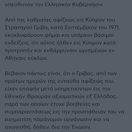
υπεύθυνον την Ελληνικήν Κυβέρνησιν.
Από της λαθραίας αφίξεως εις Κύπρον του
Στρατηγού Γρίβα, κατά Σεπτέμβριον του 1971,
εκυκλοφόρουν φήμαι και υπήρχον βάσιμοι
ενδείξεις, ότι ούτος ήλθεν εις Κύπρον κατά
προτροπήν και ενθάρρυνσιν ωρισμένων εν
Αθήναις κύκλων.
Βέβαιον πάντως είναι, ότι ο Γρίβας, από των
πρώτων ημερών της ενταύθα αφίξεώς του,
είχεν επαφήν μετά υπηρετούντων εις την
Εθνικήν Φρουράν αξιωματικών εξ Ελλάδος,
παρά των οποίων έτυχε βοηθείας και
συμπαραστάσεως εις την προσπάθειάν του να
σχηματίση παράνομον οργάνωσιν και να
αγωνισθή, δήθεν, δια την Ένωσιν.