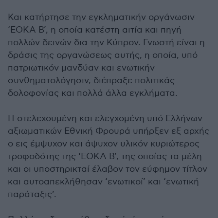
Και κατήρτησε την εγκληματικήν οργάνωσιν
‘ΕΟΚΑ Β’, η οποία κατέστη αιτία και πηγή
πολλών δεινών δια την Κύπρον. Γνωστή είναι η
δράσις της οργανώσεως αυτής, η οποία, υπό
πατριωτικόν μανδύαν και ενωτικήν
συνθηματολόγησιν, διέπραξε πολιτικάς
δολοφονίας και πολλά άλλα εγκλήματα.
Η στελεχουμένη και ελεγχομένη υπό Ελλήνων
αξιωματικών Εθνική Φρουρά υπήρξεν εξ αρχής
ο εις έμψυχον και άψυχον υλικόν κυριώτερος
τροφοδότης της ‘ΕΟΚΑ Β’, της οποίας τα μέλη
και οι υποστηρικταί έλαβον τον εύφημoν τίτλον
και αυτοαπεκλήθησαν ‘ενωτικοί’ και ‘ενωτική
παράταξις’.