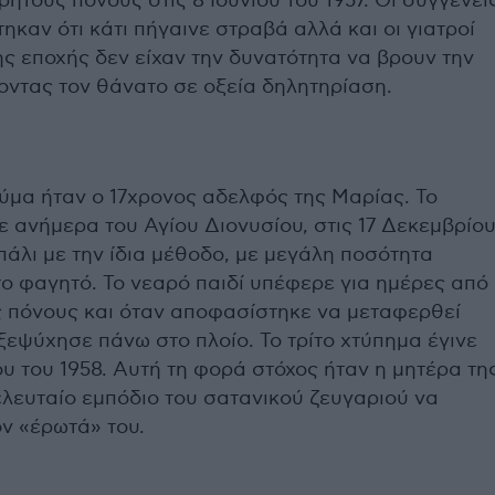
ητους πόνους στις 8 Ιουνίου του 1957. Οι συγγενεί
ηκαν ότι κάτι πήγαινε στραβά αλλά και οι γιατροί
ης εποχής δεν είχαν την δυνατότητα να βρουν την
δοντας τον θάνατο σε οξεία δηλητηρίαση.
ύμα ήταν ο 17χρονος αδελφός της Μαρίας. Το
ε ανήμερα του Αγίου Διονυσίου, στις 17 Δεκεμβρίο
 πάλι με την ίδια μέθοδο, με μεγάλη ποσότητα
ο φαγητό. Το νεαρό παιδί υπέφερε για ημέρες από
ς πόνους και όταν αποφασίστηκε να μεταφερθεί
ξεψύχησε πάνω στο πλοίο. Το τρίτο χτύπημα έγινε
ου του 1958. Αυτή τη φορά στόχος ήταν η μητέρα τη
ελευταίο εμπόδιο του σατανικού ζευγαριού να
ν «έρωτά» του.