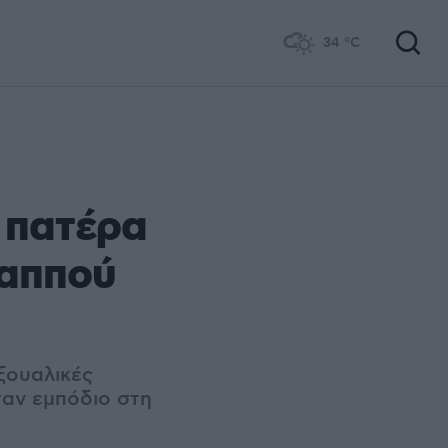
34
°C
 πατέρα
παππού
ξουαλικές
ταν εμπόδιο στη