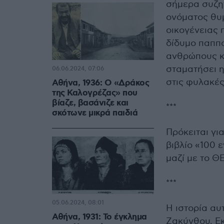
σήμερα συζητ
ονόματος θυμ
οικογένειας 
δίδυμο παππ
ανθρώπους κα
σταματήσει η
06.06.2024, 07:06
στις φυλακές
Αθήνα, 1936: Ο «Δράκος
της Καλογρέζας» που
βίαζε, βασάνιζε και
***
σκότωνε μικρά παιδιά
Πρόκειται γι
βιβλίο «100 
μαζί με το Θ
***
05.06.2024, 08:01
Η ιστορία αυ
Αθήνα, 1931: Το έγκλημα
Ζακύνθου. Εκ