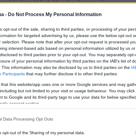
αναπαντρεύεται, και εγκαθίσταται με τον νέο της
στο σπίτι όπου ζουν τα παιδιά και τα εγγόνια της.
ma -
Do Not Process My Personal Information
ό την αρχή έδειξε μεγάλη συμπάθεια προς τη
to opt-out of the sale, sharing to third parties, or processing of your per
ποίας έκανε όλα τα χατίρια, αγοράζοντάς της γλυκά
formation for targeted advertising by us, please use the below opt-out s
ο ήθελε. Με το αζημίωτο βέβαια, καθώς, όπως
r selection. Please note that after your opt-out request is processed y
γότερα στις απολογίες του, από 13 χρονών
eing interest-based ads based on personal information utilized by us or
νω στο μικρό κορίτσι και το εκμεταλλευόταν
disclosed to third parties prior to your opt-out. You may separately opt-
losure of your personal information by third parties on the IAB’s list of
. This information may also be disclosed by us to third parties on the
IA
Participants
that may further disclose it to other third parties.
 that this website/app uses one or more Google services and may gath
including but not limited to your visit or usage behaviour. You may click 
αππούς θέλει πάση θυσία να εξουσιάζει τη Μαρία
 to Google and its third-party tags to use your data for below specifi
ει του χεριού του, όμως φοβάται ότι αν μαθευτεί η
ogle consent section.
 πατέρας της θα τον σκοτώσει. Ήδη στο χωριό
ι οι πρώτοι ψίθυροι για την ανοίκεια σχέση παππού
l Data Processing Opt Outs
 οπότε αποφασίζει να προχωρήσει στο επόμενο
χεδίου του. Με τον κατάλληλο τρόπο πείθει τη
o opt-out of the Sharing of my personal data.