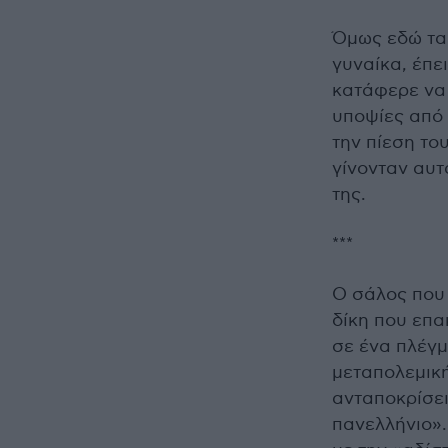
Όμως εδώ τα 
γυναίκα, έπε
κατάφερε να 
υποψίες από 
την πίεση το
γίνονταν αυτ
της.
***
Ο σάλος που 
δίκη που επ
σε ένα πλέγ
μεταπολεμική
ανταποκρίσει
πανελλήνιο».