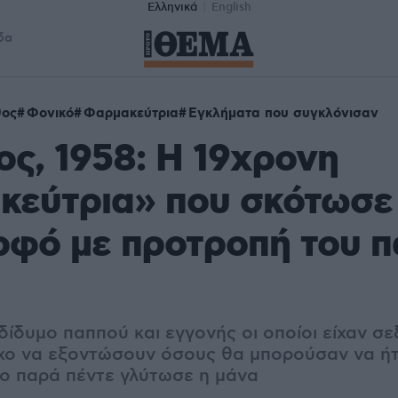
Ελληνικά
English
δα
θος
Φονικό
Φαρμακεύτρια
Εγκλήματα που συγκλόνισαν
ς, 1958: Η 19χρονη
κεύτρια» που σκότωσε
ρφό με προτροπή του 
δίδυμο παππού και εγγονής οι οποίοι είχαν σε
όχο να εξοντώσουν όσους θα μπορούσαν να ή
το παρά πέντε γλύτωσε η μάνα