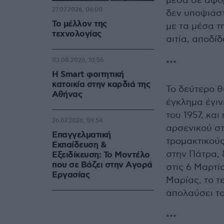
μέσα σε αφόρ
27.07.2026, 06:00
δεν υποψιάστ
Το μέλλον της
με τα μέσα τ
τεχνολογίας
αιτία, αποδί
03.08.2026, 10:56
***
Η Smart φοιτητική
κατοικία στην καρδιά της
Το δεύτερο θ
Αθήνας
έγκλημα έγιν
του 1957, και
26.07.2026, 09:54
αρσενικού στ
Επαγγελματική
τρομακτικού
Εκπαίδευση &
στην Πάτρα, 
Εξειδίκευση: Το Mοντέλο
που σε Bάζει στην Aγορά
στις 6 Μαρτί
Eργασίας
Μαρίας, το τ
απολαύσει το
***