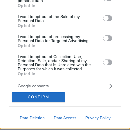
personal data.
grant or deny consent to Google and its third-party tags to
Opted In
use your data for below specified purposes in below Google
consent section.
I want to opt-out of the Sale of my
Personal Data.
Opted In
I want to opt-out of processing my
@hokan21
Personal Data for Targeted Advertising.
Opted In
Τρέλα Ηλιόπουλου με ύμνο της ΑΕΚ στην Ζόζεφιν και
#αεκ
#aek
#aekfc
συγχαρητήρια από Απέργη
I want to opt-out of Collection, Use,
Retention, Sale, and/or Sharing of my
#aekara
#original21
Personal Data that Is Unrelated with the
Purposes for which it was collected.
Opted In
♬ πρωτότυπος ήχος - KITRINOS PYRETOS
Google consents
CONFIRM
Data Deletion
Data Access
Privacy Policy