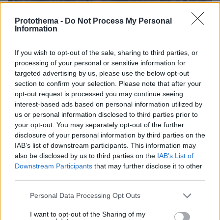
Protothema -
Do Not Process My Personal
Information
If you wish to opt-out of the sale, sharing to third parties, or
processing of your personal or sensitive information for
targeted advertising by us, please use the below opt-out
section to confirm your selection. Please note that after your
opt-out request is processed you may continue seeing
interest-based ads based on personal information utilized by
us or personal information disclosed to third parties prior to
your opt-out. You may separately opt-out of the further
disclosure of your personal information by third parties on the
06.08.2026, 19:34
IAB’s list of downstream participants. This information may
Γιατί δεν έσωσα το κουτάβι: Ο ερευνητής που
also be disclosed by us to third parties on the
IAB’s List of
κατέγραφε τη συμβίωση του μικρού σκυλιού με
Downstream Participants
that may further disclose it to other
αγέλη λύκων εξηγεί γιατί δεν επενέβη, όταν το
third parties.
είδε άρρωστο
Please note that this website/app uses one or more Google
Personal Data Processing Opt Outs
services and may gather and store information including but
Πώς έγινε η τραγωδία με την νεκρή
not limited to your visit or usage behaviour. You may click to
I want to opt-out of the Sharing of my
μητέρα στα Μάλια: Βούτηξε για να