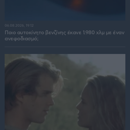
06.08.2026, 19:12
Ποιο αυτοκίνητο βενζίνης έκανε 1.980 χλμ με έναν
ανεφοδιασμό;