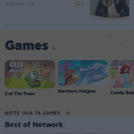
51
06.08.2026, 21:16
Games
Northern Heights
Candy Bub
Cut The Rope
ΔΕΙΤΕ ΟΛΑ ΤΑ GAMES
Best of Network