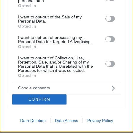
personal data.
grant or deny consent to Google and its third-party tags to
βοηθήσει τη φίλη της και πνίγηκε, τα
Opted In
use your data for below specified purposes in below Google
παιδιά φώναζαν για βοήθεια
consent section.
I want to opt-out of the Sale of my
56
06.08.2026, 21:23
Personal Data.
Opted In
I want to opt-out of processing my
Personal Data for Targeted Advertising.
Γιώργος Παράσχος: Χαμογελαστός,
Opted In
δίνει τη μάχη του με τον καρκίνο,
μπήκε στο νοσοκομείο για νέα
I want to opt-out of Collection, Use,
θεραπεία
Retention, Sale, and/or Sharing of my
Personal Data that Is Unrelated with the
Purposes for which it was collected.
57
06.08.2026, 18:00
Opted In
Google consents
Αριστοτέλης Δαμίγος: Σε κλίμα
CONFIRM
οδύνης έγινε η αποτέφρωση του
συντονιστή που σκοτώθηκε μετά τη
σύγκρουση ελικοπτέρων στην Ψάθα,
φωτογραφίες
Data Deletion
Data Access
Privacy Policy
127
06.08.2026, 20:03