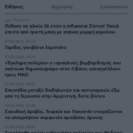
Ειδήσεις
Δημοφιλή
Σχολιασμένα
πριν 19 λεπτά
Πέθανε σε ηλικία 26 ετών η influencer Σίντνεϊ Τάουλ
έπειτα από τριετή μάχη με σπάνια μορφή καρκίνου
07.08.2026, 05:00
Γαρίδες γιουβέτσι λεμονάτο
07.08.2026, 04:54
«Έγκλημα πολέμου» ο ισραηλινός βομβαρδισμός που
σκότωσε δημοσιογράφο στον Λίβανο, καταγγέλλουν
τρεις ΜΚΟ
07.08.2026, 04:13
Επεισόδια μεταξύ διαδηλωτών και αστυνομικών έξω
από τη Γερουσία στην Αργεντινή, δείτε βίντεο
07.08.2026, 03:38
Σαουδική Αραβία, Τουρκία και Πακιστάν ετοιμάζονται
να υπογράψουν συμφωνία αμοιβαίας άμυνας
07.08.2026, 03:01