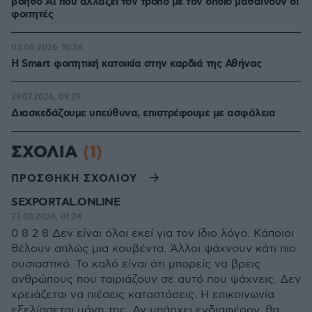
βοηθό AI που αλλάζει τον τρόπο με τον οποίο μαθαίνουν οι
φοιτητές
03.08.2026, 10:56
Η Smart φοιτητική κατοικία στην καρδιά της Αθήνας
29.07.2026, 09:39
Διασκεδάζουμε υπεύθυνα, επιστρέφουμε με ασφάλεια
ΣΧΟΛΙΑ
(1)
ΠΡΟΣΘΗΚΗ ΣΧΟΛΙΟΥ
SEXPORTAL.ONLINE
23.03.2026, 01:24
0 8 2 8 Δεν είναι όλοι εκεί για τον ίδιο λόγο. Κάποιοι
θέλουν απλώς μια κουβέντα. Άλλοι ψάχνουν κάτι πιο
ουσιαστικό. Το καλό είναι ότι μπορείς να βρεις
ανθρώπους που ταιριάζουν σε αυτό που ψάχνεις. Δεν
χρειάζεται να πιέσεις καταστάσεις. Η επικοινωνία
εξελίσσεται μόνη της. Αν υπάρχει ενδιαφέρον, θα