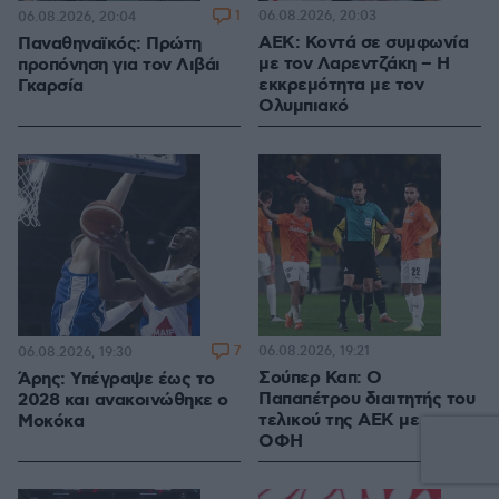
1
06.08.2026, 20:03
06.08.2026, 20:04
ΑΕΚ: Κοντά σε συμφωνία
Παναθηναϊκός: Πρώτη
με τον Λαρεντζάκη – Η
προπόνηση για τον Λιβάι
εκκρεμότητα με τον
Γκαρσία
Ολυμπιακό
7
06.08.2026, 19:21
06.08.2026, 19:30
Σούπερ Καπ: Ο
Άρης: Υπέγραψε έως το
Παπαπέτρου διαιτητής του
2028 και ανακοινώθηκε ο
τελικού της ΑΕΚ με τον
Μοκόκα
ΟΦΗ