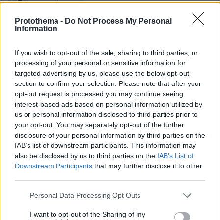
Ειδήσεις σήμερα:
Protothema -
Do Not Process My Personal
Information
Πραξικοπηματίες μοναχοί επιχειρούν να
σπάσουν τις πόρτες και να καταλάβουν τη
If you wish to opt-out of the sale, sharing to third parties, or
Μονή Σινά
processing of your personal or sensitive information for
targeted advertising by us, please use the below opt-out
Καταρρέει ο αμπελώνας: Η χειρότερη χρονιά
section to confirm your selection. Please note that after your
για τον τρύγο της Σαντορίνης
opt-out request is processed you may continue seeing
interest-based ads based on personal information utilized by
us or personal information disclosed to third parties prior to
Κρίσιμη δοκιμή αντοχής στην ψηλότερη
your opt-out. You may separately opt-out of the further
γέφυρα του κόσμου λίγο πριν ανοίξει - Δείτε το
disclosure of your personal information by third parties on the
βίντεο με τα 96 φορτηγά
IAB’s list of downstream participants. This information may
also be disclosed by us to third parties on the
IAB’s List of
Downstream Participants
that may further disclose it to other
third parties.
protothema.gr στο Google News
Ακολουθήστε το
και μάθετε πρώτοι όλες τις ειδήσεις
Please note that this website/app uses one or more Google
Personal Data Processing Opt Outs
services and may gather and store information including but
Ειδήσεις
Δείτε όλες τις τελευταίες
από την Ελλάδα
not limited to your visit or usage behaviour. You may click to
I want to opt-out of the Sharing of my