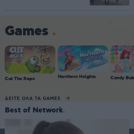
Games
Northern Heights
Candy Bub
Cut The Rope
ΔΕΙΤΕ ΟΛΑ ΤΑ GAMES
Best of Network