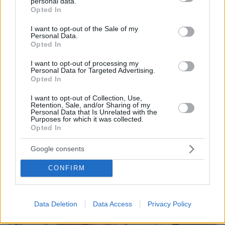
personal data.
και τον Κόσμο, τη στιγμή που συμβαίνουν, στο
grant or deny consent to Google and its third-party tags to
Opted In
use your data for below specified purposes in below Google
Protothema.gr
consent section.
I want to opt-out of the Sale of my
Personal Data.
Opted In
Thema Insights
I want to opt-out of processing my
Personal Data for Targeted Advertising.
Opted In
I want to opt-out of Collection, Use,
Retention, Sale, and/or Sharing of my
Personal Data that Is Unrelated with the
Purposes for which it was collected.
Opted In
Google consents
CONFIRM
Data Deletion
Data Access
Privacy Policy