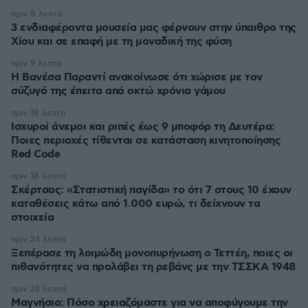
πριν 8 λεπτά
3 ενδιαφέροντα μουσεία μας φέρνουν στην ύπαιθρο της
Χίου και σε επαφή με τη μοναδική της φύση
πριν 9 λεπτά
Η Βανέσα Παραντί ανακοίνωσε ότι χώρισε με τον
σύζυγό της έπειτα από οκτώ χρόνια γάμου
πριν 18 λεπτά
Ισχυροί άνεμοι και ριπές έως 9 μποφόρ τη Δευτέρα:
Ποιες περιοχές τίθενται σε κατάσταση κινητοποίησης
Red Code
πριν 18 λεπτά
Σκέρτσος: «Στατιστική παγίδα» το ότι 7 στους 10 έχουν
καταθέσεις κάτω από 1.000 ευρώ, τι δείχνουν τα
στοιχεία
πριν 24 λεπτά
Ξεπέρασε τη λοιμώδη μονοπυρήνωση ο Τεττέη, ποιες οι
πιθανότητες να προλάβει τη ρεβάνς με την ΤΣΣΚΑ 1948
πριν 26 λεπτά
Μαγνήσιο: Πόσο χρειαζόμαστε για να αποφύγουμε την