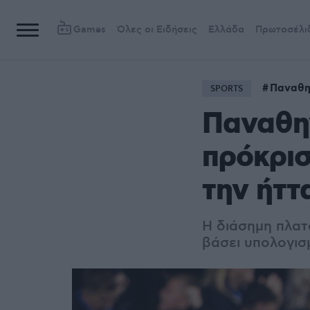
Games
Όλες οι Ειδήσεις
Ελλάδα
Πρωτοσέλι
Παναθη
SPORTS
Παναθην
πρόκρισ
την ήττ
Η διάσημη πλατ
βάσει υπολογισ