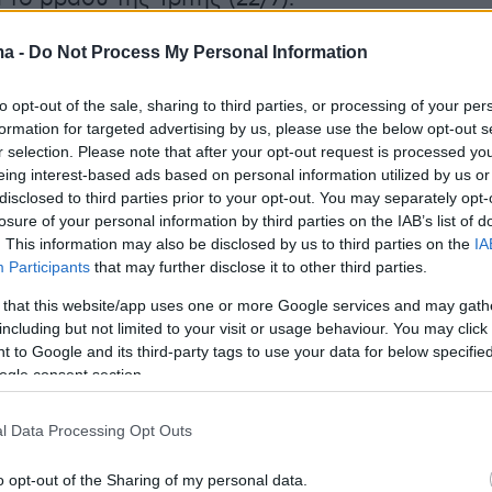
 🔵 UCL Q2 probabilities after 1st legs
ma -
Do Not Process My Personal Information
t winners (highest % gained):
to opt-out of the sale, sharing to third parties, or processing of your per
formation for targeted advertising by us, please use the below opt-out s
 KuPS
r selection. Please note that after your opt-out request is processed y
 Servette
eing interest-based ads based on personal information utilized by us or
 Slovan
disclosed to third parties prior to your opt-out. You may separately opt-
losure of your personal information by third parties on the IAB’s list of
󠁿 Rangers
. This information may also be disclosed by us to third parties on the
IA
 Shkendija
Participants
that may further disclose it to other third parties.
 Malmö
 that this website/app uses one or more Google services and may gath
 Lech
including but not limited to your visit or usage behaviour. You may click 
 to Google and its third-party tags to use your data for below specifi
ogle consent section.
l analysis for all qualifying rounds available for our
(in…
pic.twitter.com/ezMIxCrlfT
l Data Processing Opt Outs
o opt-out of the Sharing of my personal data.
ll Meets Data (@fmeetsdata)
July 22, 2025