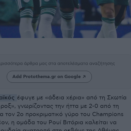
περισσότερα άρθρα μας
στα αποτελέσματα αναζήτησης
Add Protothema.gr on Google
αϊκός
έφυγε με «άδεια χέρια» από τη Σκωτία
προξ», γνωρίζοντας την ήττα με 2-0 από τη
ια τον 2ο προκριματικό γύρο του Champions
ον, η ομάδα του Ρουί Βιτόρια καλείται να
σπουδαία ανατροπή στη ρεβάνς της Αθήνας