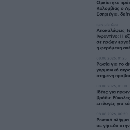
Ορκίστηκε πρό
Κολομβίας ο Α
Εσπριέγια, δείτ
πριν μία ώρα
Αποκαλύψεις Te
Ινφαντίνο: Η ε
σε πρώην εργαζ
η φερόμενη σχ
08.08.2026, 01:25
Ρωσία για το d
γερμανικό αερο
στημένη προβο
08.08.2026, 01:00
Ιδέες για πρωιν
βράδυ: Εύκολες
επιλογές για κ
08.08.2026, 00:50
Ρωσικό πλήγμα 
σε γήπεδο στην