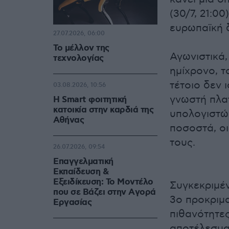
(30/7, 21:0
ευρωπαϊκή 
27.07.2026, 06:00
Το μέλλον της
Αγωνιστικά,
τεχνολογίας
ημίχρονο, τ
τέτοιο δεν 
03.08.2026, 10:56
γνωστή πλα
Η Smart φοιτητική
κατοικία στην καρδιά της
υπολογιστών
Αθήνας
ποσοστά, οι
τους.
26.07.2026, 09:54
Επαγγελματική
Εκπαίδευση &
Εξειδίκευση: Το Mοντέλο
Συγκεκριμέν
που σε Bάζει στην Aγορά
3ο προκριμα
Eργασίας
πιθανότητες
αποτέλεσμα 