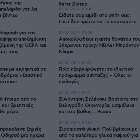
εδρος της
δείτε βίντεο
μπελάρδο ντε λα
08.08.2026, 00:30
ε βίντεο
Είδατε σαμιαμίδι στο σπίτι σας;
Γιατί δεν πρέπει να το σκοτώσετε
legraph για τον
08.08.2026, 00:28
ξαψήφια αποζημίωση
Αποκαλύφθηκε η αιτία θανάτου το
όμενη της UEFA και
29χρονου πρώην NBAer Μπράντον
έση τους
Κλαρκ
08.08.2026, 00:18
rone με εκρηκτικά σε
Πώς εξαργυρώνεται το ιδιωτικό
δρόμιο: «Βιαστικά
πρόγραμμα σύνταξης – Όλες οι
κάτσια»
επιλογές
08.08.2026, 00:14
ό έτοιμο από το
Συνάντηση Ζελένσκι-Βούτσιτς στο
 και θρεπτικές
Βελιγράδι: Οικονομία, ασφάλεια
άθε μέρα
και στο βάθος... Ρωσία
08.08.2026, 00:00
προκάλεσε ζημιές
Σιροπιαστά γλυκά: Πού βρίσκουμε
 Οδησσό μία ημέρα
από τα καλύτερα γλυκά ταψιού για