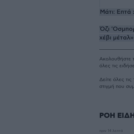
Μάτι: Επτά 
Όζι 'Οσμπο
χέβι μέταλ»
Ακολουθήστε 
όλες τις ειδήσ
Δείτε όλες τις
στιγμή που συ
ΡΟΗ ΕΙΔ
πριν 14 λεπτά