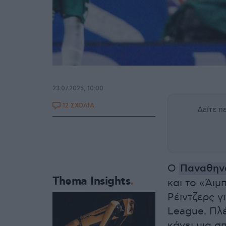
23.07.2025, 10:00
12 ΣΧΟΛΙΑ
Δείτε 
Ο
Παναθην
Thema Insights
και το «Άιμ
Ρέιντζερς γ
League. Πλέ
κάνει μια 