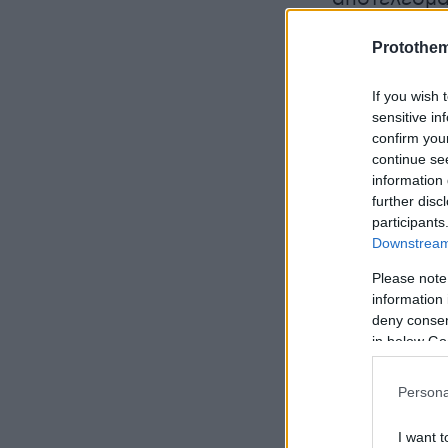
🆕 Updated
Protothe
📈 Bigges
If you wish 
sensitive in
+36% 🇫
confirm you
+34% 🇨🇭
continue se
+33% 🇸🇰
information 
further disc
+32% 🏴󠁧󠁢󠁳󠁣
participants
+25% 🇲🇰
Downstream 
+18% 🇸
Please note
+16% 🇵🇱
information 
...
deny consent
in below Go
📊📈📉 Ful
members 
Persona
I want t
— Footba