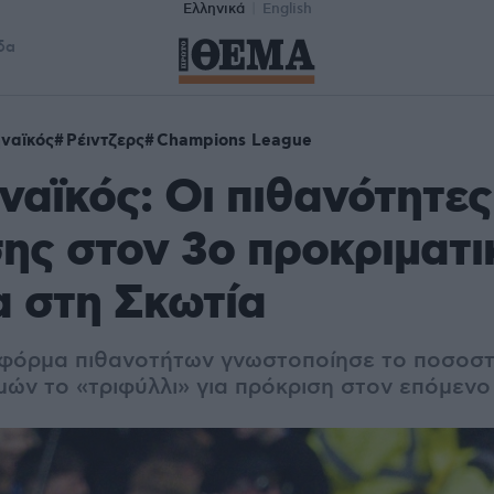
Ελληνικά
English
δα
ναϊκός
Ρέιντζερς
Champions League
αϊκός: Οι πιθανότητες
ης στον 3ο προκριματι
α στη Σκωτία
φόρμα πιθανοτήτων γνωστοποίησε το ποσοστ
μών το «τριφύλλι» για πρόκριση στον επόμενο