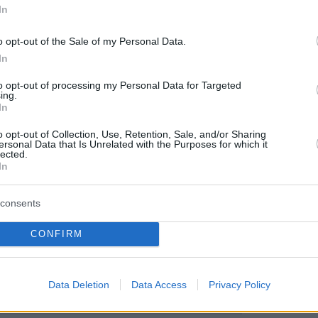
In
o opt-out of the Sale of my Personal Data.
In
 κυπριακή Πάφος παρά το γεγονός ότι
to opt-out of processing my Personal Data for Targeted
ing.
κε στην τελευταία φάση του εντός έδρας
In
 Μακάμπι Τελ Αβίβ (1-1), διατηρεί ένα ποσοστ
o opt-out of Collection, Use, Retention, Sale, and/or Sharing
του 34% για να πάρει αυτή το εισιτήριο του
ersonal Data that Is Unrelated with the Purposes for which it
lected.
ύρου.
In
tta.gr
consents
CONFIRM
ήμερα:
αι δυναμώνει ο καύσωνας: 43άρια την Τετάρτη
Data Deletion
Data Access
Privacy Policy
ικά, «καμίνι» η χώρα και τα βράδια