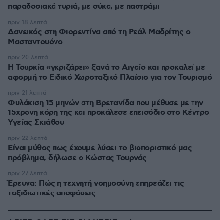
παραδοσιακά τυριά, με σύκα, με παστράμι
πριν 18 λεπτά
Δανεικός στη Φιορεντίνα από τη Ρεάλ Μαδρίτης ο
Μασταντουόνο
πριν 20 λεπτά
Η Τουρκία «γκριζάρει» ξανά το Αιγαίο και προκαλεί με
αφορμή το Ειδικό Χωροταξικό Πλαίσιο για τον Τουρισμό
πριν 21 λεπτά
Φυλάκιση 15 μηνών στη Βρετανίδα που μέθυσε με την
15χρονη κόρη της και προκάλεσε επεισόδιο στο Κέντρο
Υγείας Σκιάθου
πριν 22 λεπτά
Είναι μύθος πως έχουμε λύσει το βιοποριστικό μας
πρόβλημα, δήλωσε ο Κώστας Τουρνάς
πριν 27 λεπτά
Έρευνα: Πώς η τεχνητή νοημοσύνη επηρεάζει τις
ταξιδιωτικές αποφάσεις