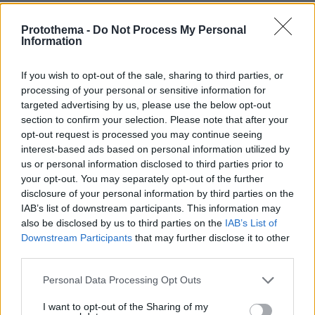
kostas
Protothema -
Do Not Process My Personal
20.05.2026, 16:33
Information
Αν κάνουν εστω και μια μέρα φυλακή , θα το
σκεφτούν την επόμενη φορά να μιλησουν.
If you wish to opt-out of the sale, sharing to third parties, or
ΑΠΑΝΤΗΣΗ
processing of your personal or sensitive information for
targeted advertising by us, please use the below opt-out
section to confirm your selection. Please note that after your
ΠΡΟΣΘΗΚΗ ΣΧΟΛΙΟΥ
opt-out request is processed you may continue seeing
interest-based ads based on personal information utilized by
ΌΝΟΜΑ *
us or personal information disclosed to third parties prior to
your opt-out. You may separately opt-out of the further
disclosure of your personal information by third parties on the
IAB’s list of downstream participants. This information may
also be disclosed by us to third parties on the
IAB’s List of
Downstream Participants
that may further disclose it to other
EMAIL
third parties.
Please note that this website/app uses one or more Google
Personal Data Processing Opt Outs
services and may gather and store information including but
not limited to your visit or usage behaviour. You may click to
I want to opt-out of the Sharing of my