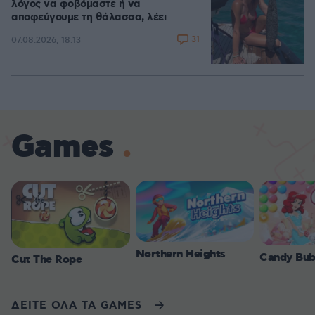
λόγος να φοβόμαστε ή να
αποφεύγουμε τη θάλασσα, λέει
31
07.08.2026, 18:13
Games
Northern Heights
Candy Bub
Cut The Rope
ΔΕΙΤΕ ΟΛΑ ΤΑ GAMES