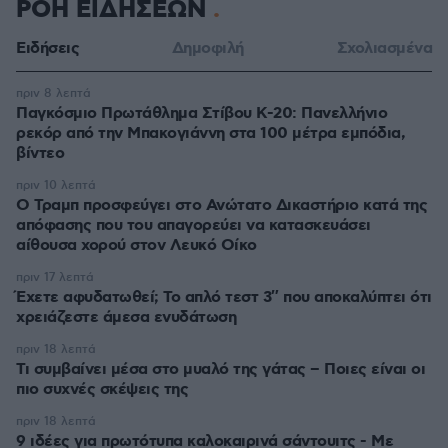
ΡΟΗ ΕΙΔΗΣΕΩΝ
Ειδήσεις
Δημοφιλή
Σχολιασμένα
πριν 8 λεπτά
Παγκόσμιο Πρωτάθλημα Στίβου Κ-20: Πανελλήνιο
ρεκόρ από την Μπακογιάννη στα 100 μέτρα εμπόδια,
βίντεο
πριν 10 λεπτά
Ο Τραμπ προσφεύγει στο Ανώτατο Δικαστήριο κατά της
απόφασης που του απαγορεύει να κατασκευάσει
αίθουσα χορού στον Λευκό Οίκο
πριν 17 λεπτά
Έχετε αφυδατωθεί; Το απλό τεστ 3″ που αποκαλύπτει ότι
χρειάζεστε άμεσα ενυδάτωση
πριν 18 λεπτά
Τι συμβαίνει μέσα στο μυαλό της γάτας – Ποιες είναι οι
πιο συχνές σκέψεις της
πριν 18 λεπτά
9 ιδέες για πρωτότυπα καλοκαιρινά σάντουιτς - Με