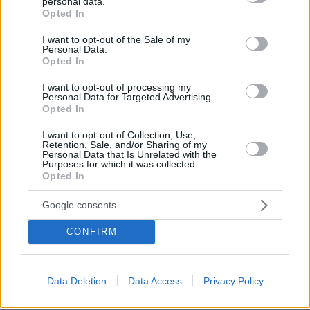
personal data.
ΣΧΌΛΙΟ *
grant or deny consent to Google and its third-party tags to
Opted In
use your data for below specified purposes in below Google
consent section.
I want to opt-out of the Sale of my
Personal Data.
Opted In
I want to opt-out of processing my
Personal Data for Targeted Advertising.
Opted In
I want to opt-out of Collection, Use,
Απομένουν
2500
χαρακτήρες
Retention, Sale, and/or Sharing of my
Personal Data that Is Unrelated with the
Purposes for which it was collected.
Opted In
Google consents
CONFIRM
* Υποχρεωτικά πεδία
Data Deletion
Data Access
Privacy Policy