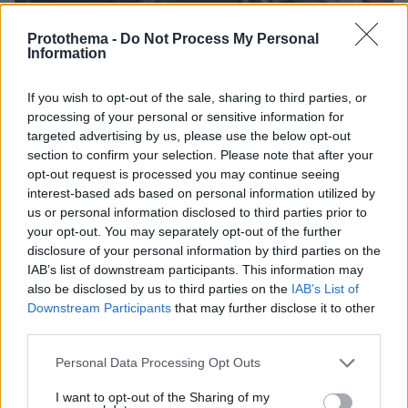
Protothema -
Do Not Process My Personal
Information
If you wish to opt-out of the sale, sharing to third parties, or
processing of your personal or sensitive information for
targeted advertising by us, please use the below opt-out
section to confirm your selection. Please note that after your
opt-out request is processed you may continue seeing
interest-based ads based on personal information utilized by
us or personal information disclosed to third parties prior to
your opt-out. You may separately opt-out of the further
disclosure of your personal information by third parties on the
IAB’s list of downstream participants. This information may
also be disclosed by us to third parties on the
IAB’s List of
07.08.2026, 07:16
Downstream Participants
that may further disclose it to other
Οργή στο Περού για το βίντεο της σεξουαλικής
third parties.
επίθεσης μαέστρου σε 26χρονη τραγουδίστρια:
«Σιγά-σιγά θα το ξεπεράσεις» της έλεγαν από τη
Please note that this website/app uses one or more Google
Personal Data Processing Opt Outs
μπάντα της
services and may gather and store information including but
not limited to your visit or usage behaviour. You may click to
I want to opt-out of the Sharing of my