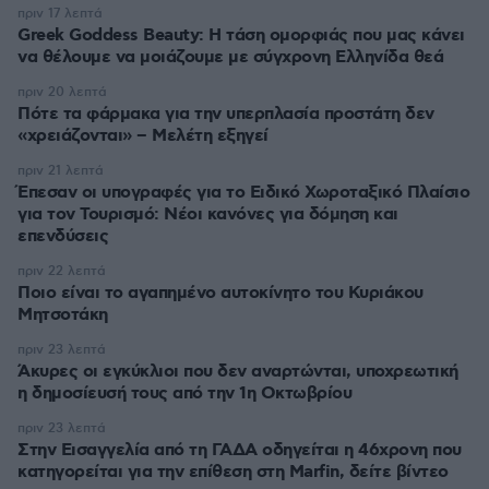
πριν 17 λεπτά
Greek Goddess Beauty: Η τάση ομορφιάς που μας κάνει
να θέλουμε να μοιάζουμε με σύγχρονη Ελληνίδα θεά
πριν 20 λεπτά
Πότε τα φάρμακα για την υπερπλασία προστάτη δεν
«χρειάζονται» – Μελέτη εξηγεί
πριν 21 λεπτά
Έπεσαν οι υπογραφές για το Ειδικό Χωροταξικό Πλαίσιο
για τον Τουρισμό: Νέοι κανόνες για δόμηση και
επενδύσεις
πριν 22 λεπτά
Ποιο είναι το αγαπημένο αυτοκίνητο του Κυριάκου
Μητσοτάκη
πριν 23 λεπτά
Άκυρες οι εγκύκλιοι που δεν αναρτώνται, υποχρεωτική
η δημοσίευσή τους από την 1η Οκτωβρίου
πριν 23 λεπτά
Στην Εισαγγελία από τη ΓΑΔΑ οδηγείται η 46χρονη που
κατηγορείται για την επίθεση στη Marfin, δείτε βίντεο