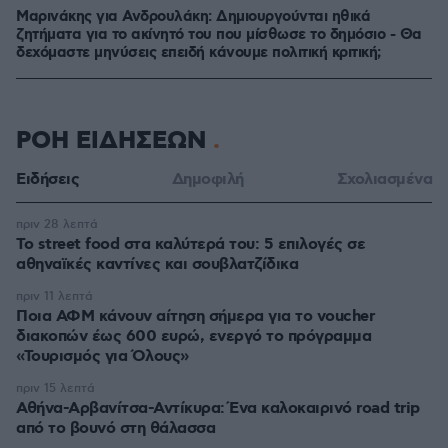
Μαρινάκης για Ανδρουλάκη: Δημιουργούνται ηθικά
ζητήματα για το ακίνητό του που μίσθωσε το δημόσιο - Θα
δεχόμαστε μηνύσεις επειδή κάνουμε πολιτική κριτική;
ΡΟΗ ΕΙΔΗΣΕΩΝ
Ειδήσεις
Δημοφιλή
Σχολιασμένα
πριν 28 λεπτά
Το street food στα καλύτερά του: 5 επιλογές σε
αθηναϊκές καντίνες και σουβλατζίδικα
πριν 11 λεπτά
Ποια ΑΦΜ κάνουν αίτηση σήμερα για το voucher
διακοπών έως 600 ευρώ, ενεργό το πρόγραμμα
«Τουρισμός για Όλους»
πριν 15 λεπτά
Αθήνα-Αρβανίτσα-Αντίκυρα: Ένα καλοκαιρινό road trip
από το βουνό στη θάλασσα