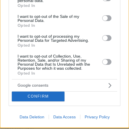
personal data.
grant or deny consent to Google and its third-party tags to
Opted In
use your data for below specified purposes in below Google
consent section.
I want to opt-out of the Sale of my
Personal Data.
Opted In
I want to opt-out of processing my
Personal Data for Targeted Advertising.
Opted In
I want to opt-out of Collection, Use,
Retention, Sale, and/or Sharing of my
Personal Data that Is Unrelated with the
Purposes for which it was collected.
Opted In
Google consents
CONFIRM
Data Deletion
Data Access
Privacy Policy