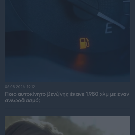
06.08.2026, 19:12
Ποιο αυτοκίνητο βενζίνης έκανε 1.980 χλμ με έναν
ανεφοδιασμό;