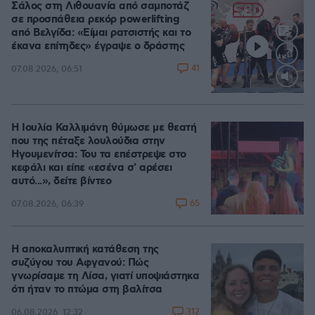
Σάλος στη Λιθουανία από σαμποτάζ
σε προσπάθεια ρεκόρ powerlifting
από Βελγίδα: «Είμαι ρατσιστής και το
έκανα επίτηδες» έγραψε ο δράστης
41
07.08.2026, 06:51
Loaded
:
100.00%
Η Ιουλία Καλλιμάνη θύμωσε με θεατή
που της πέταξε λουλούδια στην
Ηγουμενίτσα: Του τα επέστρεψε στο
κεφάλι και είπε «εσένα σ' αρέσει
αυτό...», δείτε βίντεο
65
07.08.2026, 06:39
Η αποκαλυπτική κατάθεση της
συζύγου του Αφγανού: Πώς
γνωρίσαμε τη Λίσα, γιατί υποψιάστηκα
ότι ήταν το πτώμα στη βαλίτσα
312
06.08.2026, 12:32