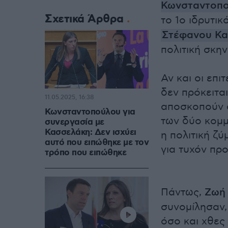
Κωνσταντοπ
Σχετικά Άρθρα
το 1ο ιδρυτι
Στέφανου Κ
πολιτική σκην
Αν και οι επ
δεν πρόκειτα
11.05.2025, 16:38
αποσκοπούν σ
Κωνσταντοπούλου για
των δύο κομμ
συνεργασία με
Κασσελάκη: Δεν ισχύει
η πολιτική ζ
αυτό που ειπώθηκε με τον
για τυχόν πρ
τρόπο που ειπώθηκε
Πάντως,
Ζωή
συνομίλησαν,
όσο και χθες