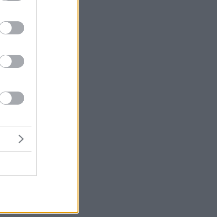
ς,
ι.
άς
υ