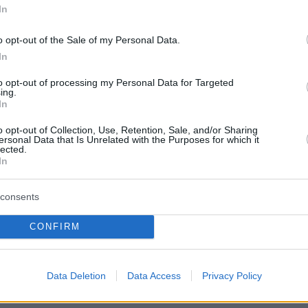
In
ικαιοσύνης»
o opt-out of the Sale of my Personal Data.
In
αυτό, «το Κίνημα Δημοκρατίας και η Πλεύση
 δημιουργούμε μαζί ένα μέτωπο Δικαιοσύνης
to opt-out of processing my Personal Data for Targeted
ing.
τός κοινοβουλίου» παρατήρησε ο κ. Κασσελάκη
In
 λέγοντας πως «γιατί το ΜΑΖΙ θα τους κερδίσε
o opt-out of Collection, Use, Retention, Sale, and/or Sharing
ζει στρατόπεδο. Μαζί με τη Ζωή κι όλους εσ
ersonal Data that Is Unrelated with the Purposes for which it
lected.
 δημοκρατικός τους εφιάλτης».
In
consents
ς φωνές μας με τη κραυγή για δικαιοσύνη από
CONFIRM
ίς και τα πολλά εκατομμύρια των Ελλήνων πο
δρόμους και το απαίτησαν. Γιατί εμείς δεν
οι της καρέκλας, αλλά διάκονοι του λαού»,
Data Deletion
Data Access
Privacy Policy