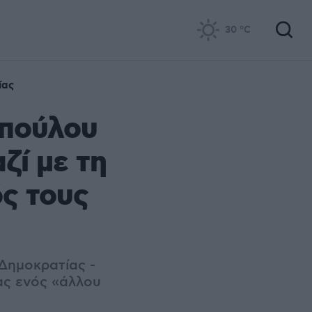
30
°C
ίας
οπούλου
ζί με τη
ς τους
 Δημοκρατίας -
ας ενός «άλλου