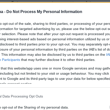
 στη διάρκεια της οποίας ο κ. Κασσελάκης
«έχω σήμερα (χθες) τη χαρά να σας
ma -
Do Not Process My Personal Information
τι, μετά από μια εκτενή συζήτηση, η
α Ζωή Κωνσταντοπούλου και η Πλεύση
to opt-out of the sale, sharing to third parties, or processing of your per
formation for targeted advertising by us, please use the below opt-out s
υιοθετούν τα κατηγορητήρια που έχουμε ήδη
r selection. Please note that after your opt-out request is processed y
eing interest-based ads based on personal information utilized by us or
disclosed to third parties prior to your opt-out. You may separately opt-
losure of your personal information by third parties on the IAB’s list of
με μαζί τις αμέσως ερχόμενες μέρες για να 
. This information may also be disclosed by us to third parties on the
IA
ε και για να θέσουμε προ των ευθυνών τους
Participants
that may further disclose it to other third parties.
λλους βουλευτές που επικαλούνται το αίτημα
 that this website/app uses one or more Google services and may gath
. Χρειαζόμαστε 30 βουλευτές που θα τιμήσουν
including but not limited to your visit or usage behaviour. You may click 
ς και θα στείλουν σε προανακριτική όλα τα
 to Google and its third-party tags to use your data for below specifi
ogle consent section.
ωπα, για όλες τις πράξεις - και φυσικά τον
τον ίδιο, όπως απαιτούν οι οικογένειες των
l Data Processing Opt Outs
ριέγραψε ο κ. Κασσελάκης, με φόντο την
ν
Τεμπών
.
o opt-out of the Sharing of my personal data.