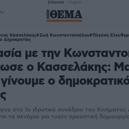
Ελληνικά
English
δα
ανος Κασσελάκης
Ζωή Κωνσταντοπούλου
Πλεύση Ελευθερ
α Δημοκρατίας
ασία με την Κωνσταντ
ωσε ο Κασσελάκης: Μα
γίνουμε ο δημοκρατικό
ς
γινε στο 1ο ιδρυτικό συνέδριο του Κινήματος
ι τα σενάρια για τυχόν προοπτική δημιουργί