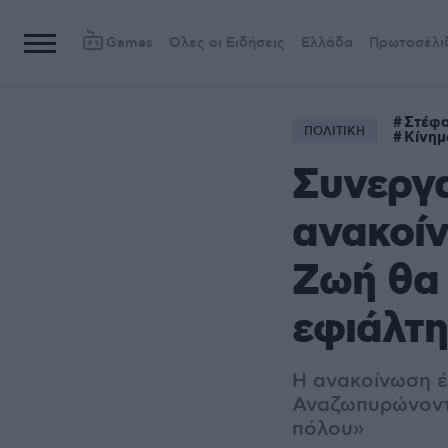
Games
Όλες οι Ειδήσεις
Ελλάδα
Πρωτοσέλι
Στέφ
ΠΟΛΙΤΙΚΗ
Κίνημ
Συνεργ
ανακοίν
Ζωή θα 
εφιάλτη
Η ανακοίνωση έ
Αναζωπυρώνοντα
πόλου»