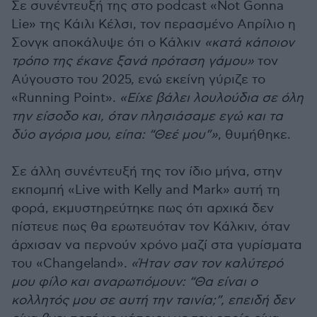
Σε συνέντευξή της στο podcast «Not Gonna
Lie» της Κάιλι Κέλσι, τον περασμένο Απρίλιο η
Σονγκ αποκάλυψε ότι ο Κάλκιν
«κατά κάποιον
τρόπο της έκανε ξανά πρόταση γάμου»
τον
Αύγουστο του 2025, ενώ εκείνη γύριζε το
«Running Point».
«Είχε βάλει λουλούδια σε όλη
την είσοδο και, όταν πλησιάσαμε εγώ και τα
δύο αγόρια μου, είπα: “Θεέ μου”»
, θυμήθηκε.
Σε άλλη συνέντευξή της τον ίδιο μήνα, στην
εκπομπή «Live with Kelly and Mark» αυτή τη
φορά, εκμυστηρεύτηκε πως ότι αρχικά δεν
πίστευε πως θα ερωτευόταν τον Κάλκιν, όταν
άρχισαν να περνούν χρόνο μαζί στα γυρίσματα
του «Changeland».
«Ήταν σαν τον καλύτερό
μου φίλο και αναρωτιόμουν: “Θα είναι ο
κολλητός μου σε αυτή την ταινία;”, επειδή δεν