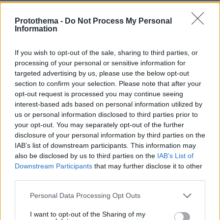
πριν 14 λεπτά
Ασημένιο για Γιώργο Χιώτη και Απόστολο Σταύρο
Protothema -
Do Not Process My Personal
Αλεξίου στο Παγκόσμιο Πρωτάθλημα Κωπηλασίας
Information
Εφήβων-Νεανίδων στη Βουλγαρία, δείτε βίντεο
πριν 16 λεπτά
If you wish to opt-out of the sale, sharing to third parties, or
Οστεοπόρωση: 5 τροφές που δυναμώνουν τα οστά και
processing of your personal or sensitive information for
μειώνουν τον κίνδυνο κατάγματος
targeted advertising by us, please use the below opt-out
section to confirm your selection. Please note that after your
πριν 19 λεπτά
opt-out request is processed you may continue seeing
Αυτά τα τρία ζώδια προσελκύουν σημαντική οικονομική
interest-based ads based on personal information utilized by
επιτυχία τον Αύγουστο
us or personal information disclosed to third parties prior to
πριν 19 λεπτά
your opt-out. You may separately opt-out of the further
Στις 2 Σεπτεμβρίου η παρουσίαση του οικονομικού
disclosure of your personal information by third parties on the
προγράμματος της ΕΛ.Α.Σ. στη Θεσσαλονίκη
IAB’s list of downstream participants. This information may
also be disclosed by us to third parties on the
IAB’s List of
πριν 22 λεπτά
Downstream Participants
that may further disclose it to other
Ο Morrissey ακύρωσε προγραμματισμένες συναυλίες
third parties.
του στο Λας Βέγκας μία εβδομάδα πριν από την έναρξη
Please note that this website/app uses one or more Google
πριν 30 λεπτά
Personal Data Processing Opt Outs
Τι δείχνουν οι τηλεοπτικές συνήθειες του σκύλου σας
services and may gather and store information including but
για τον χαρακτήρα του
not limited to your visit or usage behaviour. You may click to
I want to opt-out of the Sharing of my