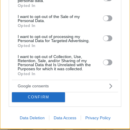
personal data.
grant or deny consent to Google and its third-party tags to
πριν 30 λεπτά
Opted In
use your data for below specified purposes in below Google
Αν αυτό το ένα πράγμα λείπει από τη σχέση σας, τότε
consent section.
μάλλον αυτή φτάνει στο τέλος της
I want to opt-out of the Sale of my
Personal Data.
Opted In
πριν 31 λεπτά
Το απίστευτο ρεκόρ της Nissan στην Ευρώπη
I want to opt-out of processing my
Personal Data for Targeted Advertising.
Opted In
ΔΕΙΤΕ ΟΛΕΣ ΤΙΣ ΕΙΔΗΣΕΙΣ
I want to opt-out of Collection, Use,
Retention, Sale, and/or Sharing of my
Personal Data that Is Unrelated with the
Purposes for which it was collected.
ΤΑ ΠΙΟ ΔΗΜΟΦΙΛΗ
Opted In
Google consents
CONFIRM
Data Deletion
Data Access
Privacy Policy