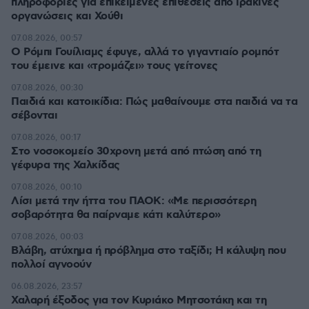
πληροφορίες για επικείμενες επιθέσεις από ιρακινές
οργανώσεις και Χούθι
07.08.2026, 00:57
Ο Ρόμπι Γουίλιαμς έφυγε, αλλά το γιγαντιαίο ρομπότ
του έμεινε και «τρομάζει» τους γείτονες
07.08.2026, 00:30
Παιδιά και κατοικίδια: Πώς μαθαίνουμε στα παιδιά να τα
σέβονται
07.08.2026, 00:17
Στο νοσοκομείο 30χρονη μετά από πτώση από τη
γέφυρα της Χαλκίδας
07.08.2026, 00:10
Λίσι μετά την ήττα του ΠΑΟΚ: «Με περισσότερη
σοβαρότητα θα παίρναμε κάτι καλύτερο»
07.08.2026, 00:03
Βλάβη, ατύχημα ή πρόβλημα στο ταξίδι; Η κάλυψη που
πολλοί αγνοούν
06.08.2026, 23:57
Χαλαρή έξοδος για τον Κυριάκο Μητσοτάκη και τη