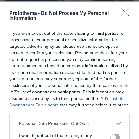
Protothema -
Do Not Process My Personal
Information
If you wish to opt-out of the sale, sharing to third parties, or
processing of your personal or sensitive information for
targeted advertising by us, please use the below opt-out
section to confirm your selection. Please note that after your
06.08.2026, 23:17
opt-out request is processed you may continue seeing
Στη ΓΑΔΑ κρατείται η 46χρονη που κατηγορείται
interest-based ads based on personal information utilized by
για την επίθεση στη Marfin, δείτε βίντεο και
us or personal information disclosed to third parties prior to
φωτογραφίες
your opt-out. You may separately opt-out of the further
disclosure of your personal information by third parties on the
IAB’s list of downstream participants. This information may
also be disclosed by us to third parties on the
IAB’s List of
Downstream Participants
that may further disclose it to other
third parties.
Please note that this website/app uses one or more Google
Personal Data Processing Opt Outs
services and may gather and store information including but
not limited to your visit or usage behaviour. You may click to
I want to opt-out of the Sharing of my