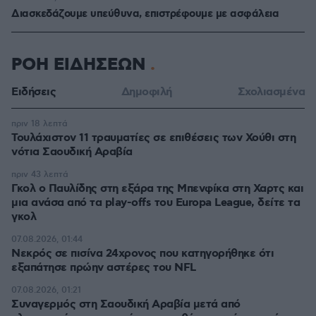
Διασκεδάζουμε υπεύθυνα, επιστρέφουμε με ασφάλεια
ΡΟΗ ΕΙΔΗΣΕΩΝ
Ειδήσεις
Δημοφιλή
Σχολιασμένα
πριν 18 λεπτά
Τουλάχιστον 11 τραυματίες σε επιθέσεις των Χούθι στη
νότια Σαουδική Αραβία
πριν 43 λεπτά
Γκολ ο Παυλίδης στη εξάρα της Μπενφίκα στη Χαρτς και
μια ανάσα από τα play-offs του Europa League, δείτε τα
γκολ
07.08.2026, 01:44
Νεκρός σε πισίνα 24χρονος που κατηγορήθηκε ότι
εξαπάτησε πρώην αστέρες του NFL
07.08.2026, 01:21
Συναγερμός στη Σαουδική Αραβία μετά από