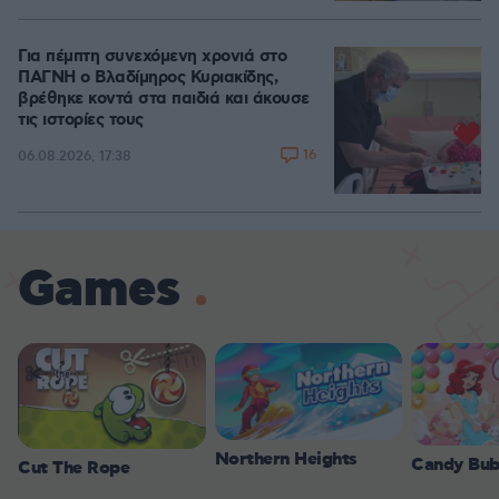
Για πέμπτη συνεχόμενη χρονιά στο
ΠΑΓΝΗ ο Βλαδίμηρος Κυριακίδης,
βρέθηκε κοντά στα παιδιά και άκουσε
τις ιστορίες τους
16
06.08.2026, 17:38
Games
Northern Heights
Candy Bub
Cut The Rope