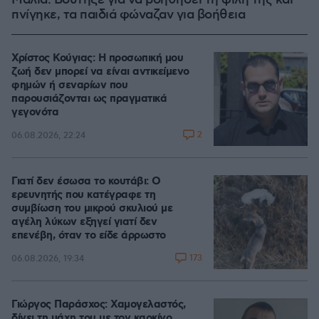
Μάλια: Βούτηξε για να βοηθήσει τη φίλη της και
πνίγηκε, τα παιδιά φώναζαν για βοήθεια
Χρίστος Κούγιας: Η προσωπική μου
ζωή δεν μπορεί να είναι αντικείμενο
φημών ή σεναρίων που
παρουσιάζονται ως πραγματικά
γεγονότα
2
06.08.2026, 22:24
Γιατί δεν έσωσα το κουτάβι: Ο
ερευνητής που κατέγραφε τη
συμβίωση του μικρού σκυλιού με
αγέλη λύκων εξηγεί γιατί δεν
επενέβη, όταν το είδε άρρωστο
173
06.08.2026, 19:34
Γιώργος Παράσχος: Χαμογελαστός,
δίνει τη μάχη του με τον καρκίνο,