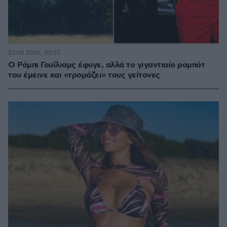
07.08.2026, 00:57
Ο Ρόμπι Γουίλιαμς έφυγε, αλλά το γιγαντιαίο ρομπότ
του έμεινε και «τρομάζει» τους γείτονες