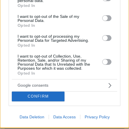
personal data.
grant or deny consent to Google and its third-party tags to
Opted In
use your data for below specified purposes in below Google
consent section.
I want to opt-out of the Sale of my
Personal Data.
Opted In
I want to opt-out of processing my
Personal Data for Targeted Advertising.
Opted In
I want to opt-out of Collection, Use,
Retention, Sale, and/or Sharing of my
Personal Data that Is Unrelated with the
Purposes for which it was collected.
Opted In
06.08.2026, 20:03
Google consents
Αριστοτέλης Δαμίγος: Σε κλίμα οδύνης έγινε η
αποτέφρωση του συντονιστή που σκοτώθηκε
CONFIRM
μετά τη σύγκρουση ελικοπτέρων στην Ψάθα,
φωτογραφίες
Data Deletion
Data Access
Privacy Policy