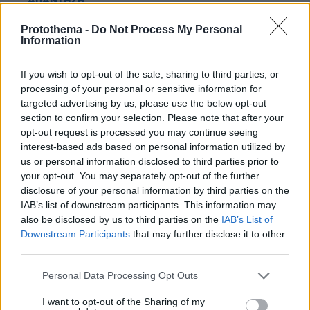
ΑΠΑΝΤΗΣΗ
Protothema -
Do Not Process My Personal
Απορία
Information
21.05.2026, 09:23
Γιατί γέλαγες όμως;
If you wish to opt-out of the sale, sharing to third parties, or
processing of your personal or sensitive information for
ΑΠΑΝΤΗΣΗ
targeted advertising by us, please use the below opt-out
section to confirm your selection. Please note that after your
Richard
opt-out request is processed you may continue seeing
21.05.2026, 12:23
interest-based ads based on personal information utilized by
Εεε τώρα "ωρίμασε" και προτιμά Λάνθιμο...
us or personal information disclosed to third parties prior to
ΑΠΑΝΤΗΣΗ
your opt-out. You may separately opt-out of the further
disclosure of your personal information by third parties on the
IAB’s list of downstream participants. This information may
ΠΡΟΣΘΗΚΗ ΣΧΟΛΙΟΥ
also be disclosed by us to third parties on the
IAB’s List of
Downstream Participants
that may further disclose it to other
third parties.
ΌΝΟΜΑ *
Please note that this website/app uses one or more Google
Personal Data Processing Opt Outs
services and may gather and store information including but
not limited to your visit or usage behaviour. You may click to
I want to opt-out of the Sharing of my