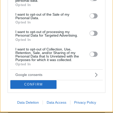
personal data.
grant or deny consent to Google and its third-party tags to
Opted In
EMAIL
use your data for below specified purposes in below Google
consent section.
I want to opt-out of the Sale of my
Personal Data.
Opted In
I want to opt-out of processing my
Personal Data for Targeted Advertising.
ΣΧΌΛΙΟ *
Opted In
I want to opt-out of Collection, Use,
Retention, Sale, and/or Sharing of my
Personal Data that Is Unrelated with the
Purposes for which it was collected.
Opted In
Google consents
Απομένουν
2500
χαρακτήρες
CONFIRM
Data Deletion
Data Access
Privacy Policy