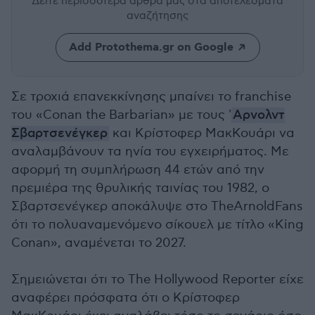
Δείτε περισσότερα άρθρα μας
στα αποτελέσματα
αναζήτησης
Add Protothema.gr on Google
Σε τροχιά επανεκκίνησης μπαίνει το franchise
του «Conan the Barbarian» με τους '
Αρνολντ
Σβαρτσενέγκερ
και Κρίστοφερ ΜακΚουάρι να
αναλαμβάνουν τα ηνία του εγχειρήματος. Με
αφορμή τη συμπλήρωση 44 ετών από την
πρεμιέρα της θρυλικής ταινίας του 1982, ο
Σβαρτσενέγκερ αποκάλυψε στο TheArnoldFans
ότι το πολυαναμενόμενο σίκουελ με τίτλο «King
Conan», αναμένεται το 2027.
Σημειώνεται ότι το The Hollywood Reporter είχε
αναφέρει πρόσφατα ότι ο Κρίστοφερ