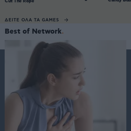
Candy Bub
Cut The Rope
ΔΕΙΤΕ ΟΛΑ ΤΑ GAMES
Best of Network