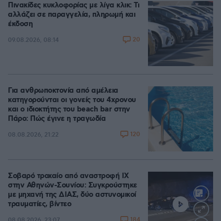
Πινακίδες κυκλοφορίας με λίγα κλικ: Τι
αλλάζει σε παραγγελία, πληρωμή και
έκδοση
20
09.08.2026, 08:14
Για ανθρωποκτονία από αμέλεια
κατηγορούνται οι γονείς του 4χρονου
και ο ιδιοκτήτης του beach bar στην
Πάρο: Πώς έγινε η τραγωδία
120
08.08.2026, 21:22
Σοβαρό τροχαίο από αναστροφή ΙΧ
στην Αθηνών-Σουνίου: Συγκρούστηκε
με μηχανή της ΔΙΑΣ, δύο αστυνομικοί
τραυματίες, βίντεο
184
08.08.2026, 23:07