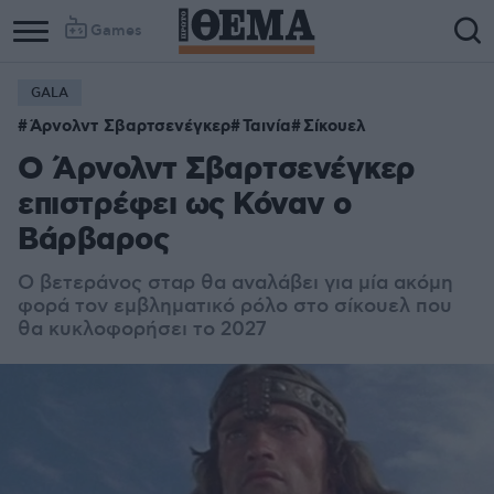
Games
GALA
Άρνολντ Σβαρτσενέγκερ
Ταινία
Σίκουελ
Ο Άρνολντ Σβαρτσενέγκερ
επιστρέφει ως Κόναν ο
Βάρβαρος
Ο βετεράνος σταρ θα αναλάβει για μία ακόμη
φορά τον εμβληματικό ρόλο στο σίκουελ που
θα κυκλοφορήσει το 2027