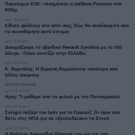
Παγκόσμιο Κ20: «Ασημένια» η απίθανη Ρούσσου στα
800μ.
πριν 12 λεπτά
Είδατε ψύλλους στο σπίτι σας; Πώς θα απαλλαγείτε από
τα ανεπιθύμητα αυτά έντομα
πριν 17 λεπτά
Δοκιμάζουμε το υβριδικό Renault Symbioz με τα 160
άλογα - Πόσο κοστίζει στην Ελλάδα;
πριν 17 λεπτά
Κ. Καρτάλης: Η Ευρώπη θερμαίνεται ταχύτερα από
άλλες ηπείρους
ΦΩΤΗΣ ΠΛΙΑΚΟΣ
πριν 22 λεπτά
Αρης: Τι μάθαμε από το φιλικό με τον Πανσερραϊκό
πριν 25 λεπτά
Σκληρό παζάρι του Ιράν για το Ορμούζ: Οι όροι που
θέτει στις ΗΠΑ για να «ξεκλειδώσει» τα Στενά
πριν 26 λεπτά
Η Βαλέρια Χοψονίδου βάφτισε τον γιο της στη