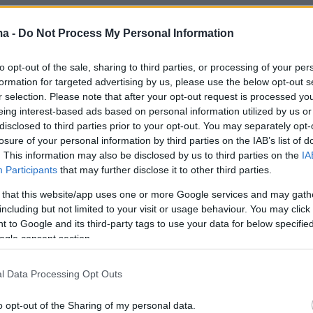
ma -
Do Not Process My Personal Information
to opt-out of the sale, sharing to third parties, or processing of your per
formation for targeted advertising by us, please use the below opt-out s
κά, δήλωσε:
«
Ό,τι καταπιέζεις σωματοποιείται.
r selection. Please note that after your opt-out request is processed y
eing interest-based ads based on personal information utilized by us or
α παθαίνω κρίσεις πανικού, ασταμάτητα. Η
disclosed to third parties prior to your opt-out. You may separately opt-
ρίση πανικού πρέπει να ήταν στα 26-27 μου.
losure of your personal information by third parties on the IAB’s list of
ΣΚΑΪ τότε και ήταν πολύ μεγάλη η κρίση, την
. This information may also be disclosed by us to third parties on the
IA
Participants
that may further disclose it to other third parties.
ρα του δελτίου ειδήσεων, δεν θα το ξεχάσω.
το δελτίο είχα να ανακοινώσω τον θάνατο μια
 that this website/app uses one or more Google services and may gath
including but not limited to your visit or usage behaviour. You may click 
άς μου»
.
 to Google and its third-party tags to use your data for below specifi
ogle consent section.
ήμερα
l Data Processing Opt Outs
ντοπούλου: Διαμαντή, όσο κι αν με πονάει
o opt-out of the Sharing of my personal data.