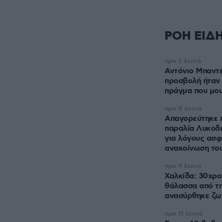
ΡΟΗ ΕΙΔ
πριν 5 λεπτά
Αντόνιο Μπαντέ
προσβολή ήταν
πράγμα που μο
πριν 8 λεπτά
Απαγορεύτηκε 
παραλία Λυκοδ
για λόγους ασφ
ανακοίνωση το
πριν 9 λεπτά
Χαλκίδα: 30χρο
θάλασσα από τ
ανασύρθηκε ζω
πριν 11 λεπτά