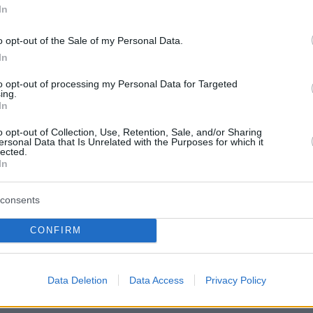
ς, σε ευχαριστώ - Συγγνώμη που δεν κατάφερ
In
τατεύσω
o opt-out of the Sale of my Personal Data.
In
λήματα η δίωξη στη Ματσούκα που οδηγούσε
μα, πινακίδες και πάνω από το όριο ταχύτητα
to opt-out of processing my Personal Data for Targeted
ing.
 - Παραπέμφθηκε στο Αυτόφωρο
In
o opt-out of Collection, Use, Retention, Sale, and/or Sharing
ρα για μισθούς, φόρους και συντάξεις που
ersonal Data that Is Unrelated with the Purposes for which it
lected.
ι ο προϋπολογισμός 2026 - Δείτε λίστα και
In
consents
protothema.gr στο Google News
CONFIRM
το
και μάθετε πρώτοι
εις
Ειδήσεις
 τελευταίες
από την Ελλάδα και τον Κόσμο, τη
Data Deletion
Data Access
Privacy Policy
Protothema.gr
μβαίνουν, στο