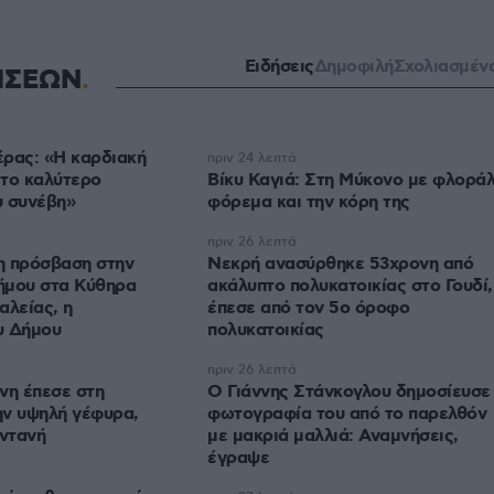
Ειδήσεις
Δημοφιλή
Σχολιασμέν
ΗΣΕΩΝ
ρας: «Η καρδιακή
πριν 24 λεπτά
 το καλύτερο
Βίκυ Καγιά: Στη Μύκονο με φλορά
υ συνέβη»
φόρεμα και την κόρη της
πριν 26 λεπτά
η πρόσβαση στην
Νεκρή ανασύρθηκε 53χρονη από
ήμου στα Κύθηρα
ακάλυπτο πολυκατοικίας στο Γουδί,
αλείας, η
έπεσε από τον 5ο όροφο
υ Δήμου
πολυκατοικίας
πριν 26 λεπτά
νη έπεσε στη
Ο Γιάννης Στάνκογλου δημοσίευσε
ην υψηλή γέφυρα,
φωτογραφία του από το παρελθόν
ντανή
με μακριά μαλλιά: Αναμνήσεις,
έγραψε