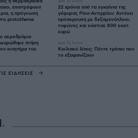
ούς η θερμοκρασία
πριν 27 λεπτά
ιακο, επιστρέφουν
22 χρόνια από τα εγκαίνια της
έμια, η πρόγνωση
γέφυρας Ρίου-Αντιρρίου: Αντέχει
στο protothema
πρόσκρουση με δεξαμενόπλοιο,
τυφώνες και κόστισε 800 εκατ.
ευρώ
ο αεροδρόμιο
Ακυρώθηκε πτήση
πριν 33 λεπτά
ον κινητήρα του
Κοιλιακό λίπος: Πέντε τρόποι που
το εξαφανίζουν
ΤΙΣ ΕΙΔΗΣΕΙΣ
Η