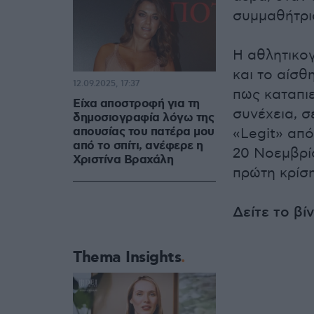
συμμαθήτρι
Η αθλητικογ
και το αίσθ
12.09.2025, 17:37
πως καταπι
Είχα αποστροφή για τη
συνέχεια, 
δημοσιογραφία λόγω της
απουσίας του πατέρα μου
«Legit» απ
από το σπίτι, ανέφερε η
20 Νοεμβρί
Χριστίνα Βραχάλη
πρώτη κρίση
Δείτε το βί
Thema Insights