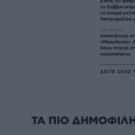
Στους 40 βαθμ
το Σαββατοκύρ
τα ισχυρά μελτ
Τσατραφύλλια 
πριν 18 λεπτά
Αναστάτωση στ
«Μακεδονία»: 
λόγω πτηνού στ
αεροσκάφους
ΔΕΙΤΕ ΟΛΕΣ 
ΤΑ ΠΙΟ ΔΗΜΟΦΙΛ