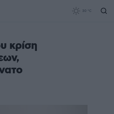
30
°C
υ κρίση
εων,
νατο