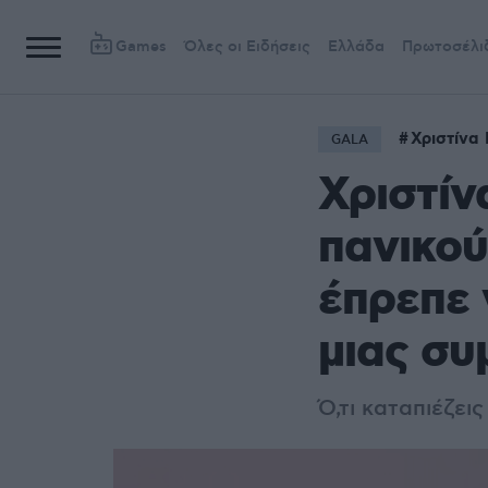
Games
Όλες οι Ειδήσεις
Ελλάδα
Πρωτοσέλι
Χριστίνα
GALA
Χριστίν
πανικού
έπρεπε
μιας συ
Ό,τι καταπιέζει