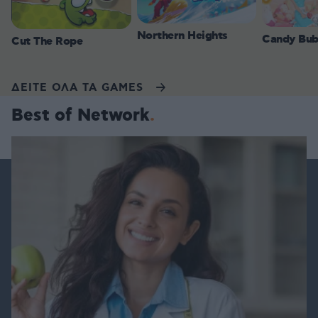
Northern Heights
Candy Bub
Cut The Rope
ΔΕΙΤΕ ΟΛΑ ΤΑ GAMES
Best of Network