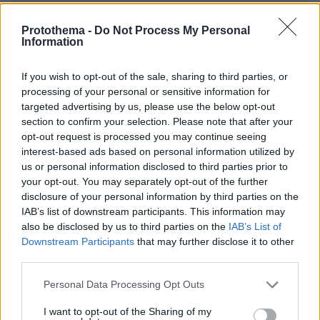
Protothema -
Do Not Process My Personal
Information
EMAIL
If you wish to opt-out of the sale, sharing to third parties, or
processing of your personal or sensitive information for
targeted advertising by us, please use the below opt-out
section to confirm your selection. Please note that after your
opt-out request is processed you may continue seeing
interest-based ads based on personal information utilized by
ΣΧΌΛΙΟ *
us or personal information disclosed to third parties prior to
your opt-out. You may separately opt-out of the further
disclosure of your personal information by third parties on the
IAB’s list of downstream participants. This information may
also be disclosed by us to third parties on the
IAB’s List of
Downstream Participants
that may further disclose it to other
third parties.
Please note that this website/app uses one or more Google
Personal Data Processing Opt Outs
Απομένουν
2500
χαρακτήρες
services and may gather and store information including but
not limited to your visit or usage behaviour. You may click to
I want to opt-out of the Sharing of my