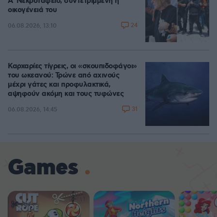
A' Νεκροταφείο, συντετριμμένη η
οικογένειά του
24
06.08.2026, 13:10
Καρχαρίες τίγρεις, οι «σκουπιδοφάγοι»
του ωκεανού: Τρώνε από αχινούς
μέχρι γάτες και προφυλακτικά,
αψηφούν ακόμη και τους τυφώνες
31
06.08.2026, 14:45
Games