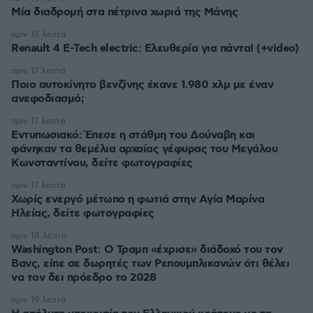
Μία διαδρομή στα πέτρινα χωριά της Μάνης
πριν 15 λεπτά
Renault 4 E-Tech electric: Ελευθερία για πάντα! (+video)
πριν 17 λεπτά
Ποιο αυτοκίνητο βενζίνης έκανε 1.980 χλμ με έναν
ανεφοδιασμό;
πριν 17 λεπτά
Εντυπωσιακό: Έπεσε η στάθμη του Δούναβη και
φάνηκαν τα θεμέλια αρχαίας γέφυρας του Μεγάλου
Κωνσταντίνου, δείτε φωτογραφίες
πριν 17 λεπτά
Χωρίς ενεργό μέτωπο η φωτιά στην Aγία Μαρίνα
Ηλείας, δείτε φωτογραφίες
πριν 18 λεπτά
Washington Post: Ο Τραμπ «έχρισε» διάδοχό του τον
Βανς, είπε σε δωρητές των Ρεπουμπλικανών ότι θέλει
να τον δει πρόεδρο το 2028
πριν 19 λεπτά