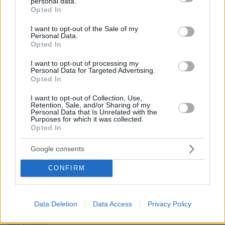
personal data.
grant or deny consent to Google and its third-party tags to
Opted In
use your data for below specified purposes in below Google
consent section.
I want to opt-out of the Sale of my
Personal Data.
Opted In
I want to opt-out of processing my
* Υποχρεωτικά πεδία
Personal Data for Targeted Advertising.
Opted In
I want to opt-out of Collection, Use,
Retention, Sale, and/or Sharing of my
ΡΟΗ ΕΙΔΗΣΕΩΝ
Personal Data that Is Unrelated with the
Purposes for which it was collected.
Opted In
Ειδήσεις
Δημοφιλή
Σχολιασμένα
Google consents
πριν 6 λεπτά
Μυστηριώδεις θάνατοι ταράνδων στο αρχιπέλαγος
CONFIRM
Σβάλμπαρντ στη Νορβηγία
πριν 8 λεπτά
Σούπερ Καπ: Ο Παπαπέτρου διαιτητής του τελικού της
Data Deletion
Data Access
Privacy Policy
ΑΕΚ με τον ΟΦΗ
πριν 13 λεπτά