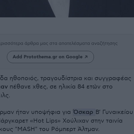
περισσότερα άρθρα μας
στα αποτελέσματα αναζήτησης
Add Protothema.gr on Google
ίδα ηθοποιός, τραγουδίστρια και συγγραφέας
μαν
πέθανε χθες, σε ηλικία 84 ετών στο
ιλς.
ερμαν ήταν υποψήφια για
Όσκαρ
Β’ Γυναικείου
ργκαρετ «Hot Lips» Χούλιχαν στην ταινία
κους "MASH" του Ρόμπερτ Άλτμαν.