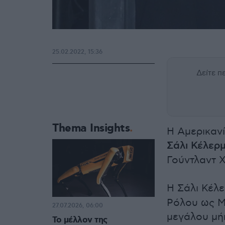
25.02.2022, 15:36
Δείτε 
Thema Insights
Η Αμερικαν
Σάλι Κέλερ
Γούντλαντ Χ
Η Σάλι Κέλ
Ρόλου ως Μά
27.07.2026, 06:00
μεγάλου μή
Το μέλλον της