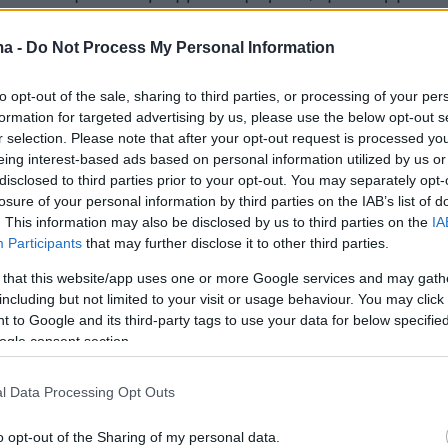
ξέχαστο ρόλο στο τρίτο επεισόδιο της σειράς
», «Where No Man Has Gone Before» στο οποίο
ma -
Do Not Process My Personal Information
τη δρ. Ελίζαμπεθ Ντένερ.
to opt-out of the sale, sharing to third parties, or processing of your per
formation for targeted advertising by us, please use the below opt-out s
ς ήταν καθηγήτρια πιάνου και ο πατέρας της
r selection. Please note that after your opt-out request is processed y
 Shell Oil.
eing interest-based ads based on personal information utilized by us or
disclosed to third parties prior to your opt-out. You may separately opt-
losure of your personal information by third parties on the IAB’s list of
Kellerman 1937-2022.
. This information may also be disclosed by us to third parties on the
IA
Participants
that may further disclose it to other third parties.
rrific.
pic.twitter.com/bz2WnNLlKP
 that this website/app uses one or more Google services and may gath
including but not limited to your visit or usage behaviour. You may click 
Agnew’s Ghost 🇺🇦🇺🇦🇺🇦
 to Google and its third-party tags to use your data for below specifi
ogle consent section.
AgnewGhost)
February 24, 2022
l Data Processing Opt Outs
o opt-out of the Sharing of my personal data.