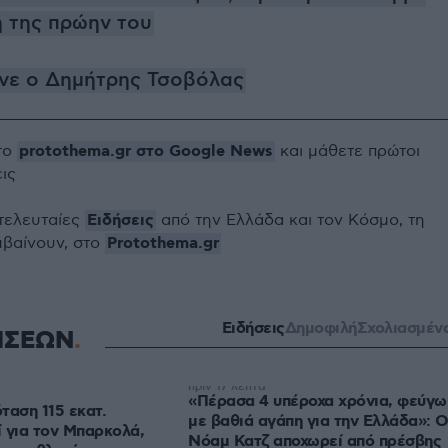
ή της πρώην του
ανε ο Δημήτρης Τσοβόλας
protothema.gr στο Google News
το
και μάθετε πρώτοι
εις
Ειδήσεις
 τελευταίες
από την Ελλάδα και τον Κόσμο, τη
Protothema.gr
μβαίνουν, στο
Ειδήσεις
Δημοφιλή
Σχολιασμέν
ΗΣΕΩΝ
πριν 17 λεπτά
«Πέρασα 4 υπέροχα χρόνια, φεύγω
ταση 115 εκατ.
με βαθιά αγάπη για την Ελλάδα»: 
 για τον Μπαρκολά,
Νόαμ Κατζ αποχωρεί από πρέσβης