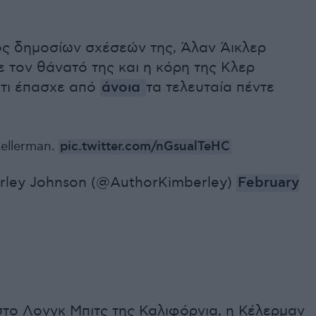
ς δημοσίων σχέσεών της, Άλαν Άικλερ
 τον θάνατό της και η κόρη της Κλερ
τι έπασχε από
άνοια
τα τελευταία πέντε
Kellerman.
pic.twitter.com/nGsualTeHC
rley Johnson (@AuthorKimberley)
February
το Λονγκ Μπιτς της Καλιφόρνια, η Κέλερμαν