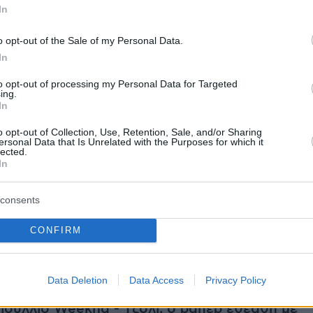
In
o opt-out of the Sale of my Personal Data.
σε στο λύκειο του Χόλιγουντ, πρωταγωνίστησ
In
αλ Meet Me in St. Louis και έδωσε ένα demo
to opt-out of processing my Personal Data for Targeted
άριο της τζαζ Νόρμαν Γκραντζ. Της πρότεινε
ing.
In
ια ηχογράφηση δίσκου στη Verve, αλλά, μόλι
 απέρριψε.
o opt-out of Collection, Use, Retention, Sale, and/or Sharing
ersonal Data that Is Unrelated with the Purposes for which it
lected.
In
νε το ντεμπούτο της στον κινηματογράφο στη
Σάμιουελ Ζ. Άρκοφ «Reform School Girl».
consents
ήμερα:
CONFIRM
τα 10 καλύτερα πανεπιστήμια της Ελλάδας
Data Deletion
Data Access
Privacy Policy
ειδύλλιο Weeknd - Τζολί, o ράπερ εθεάθη με