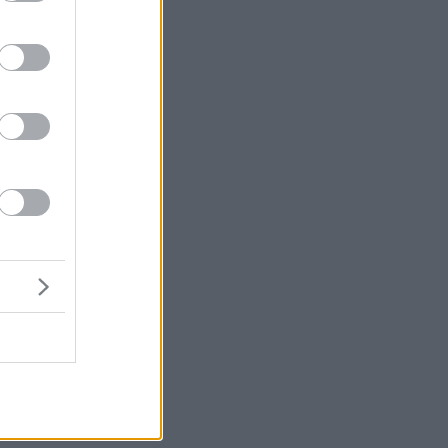
ε
ς
ν