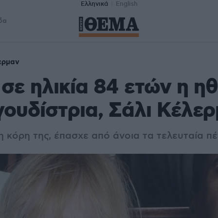
Ελληνικά
English
δα
ερμαν
σε ηλικία 84 ετών η η
γουδίστρια, Σάλι Κέλε
 κόρη της, έπασχε από άνοια τα τελευταία πέ