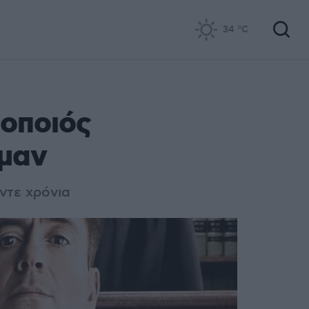
34
°C
θοποιός
ρμαν
ντε χρόνια