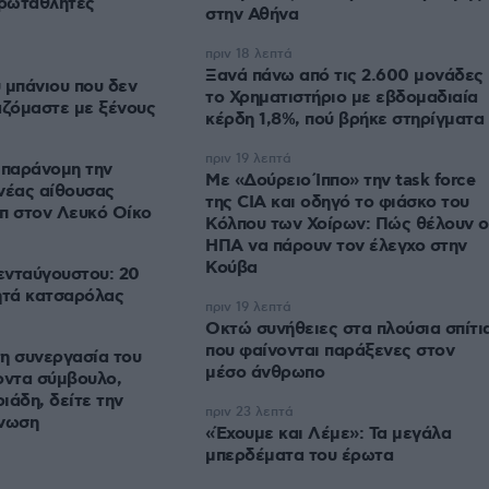
πρωταθλητές
στην Αθήνα
πριν 18 λεπτά
Ξανά πάνω από τις 2.600 μονάδες
 μπάνιου που δεν
το Χρηματιστήριο με εβδομαδιαία
αζόμαστε με ξένους
κέρδη 1,8%, πού βρήκε στηρίγματα
πριν 19 λεπτά
 παράνομη την
Με «Δούρειο Ίππο» την task force
νέας αίθουσας
της CIA και οδηγό το φιάσκο του
π στον Λευκό Οίκο
Κόλπου των Χοίρων: Πώς θέλουν ο
ΗΠΑ να πάρουν τον έλεγχο στην
Κούβα
ενταύγουστου: 20
τά κατσαρόλας
πριν 19 λεπτά
Οκτώ συνήθειες στα πλούσια σπίτι
που φαίνονται παράξενες στον
η συνεργασία του
μέσο άνθρωπο
οντα σύμβουλο,
ιάδη, δείτε την
πριν 23 λεπτά
ίνωση
«Έχουμε και Λέμε»: Τα μεγάλα
μπερδέματα του έρωτα