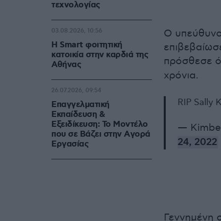
τεχνολογίας
03.08.2026, 10:56
Ο υπεύθυνο
Η Smart φοιτητική
επιβεβαίωσε
κατοικία στην καρδιά της
πρόσθεσε ό
Αθήνας
χρόνια.
26.07.2026, 09:54
RIP Sally 
Επαγγελματική
Εκπαίδευση &
Εξειδίκευση: Το Mοντέλο
— Kimbe
που σε Bάζει στην Aγορά
24, 2022
Eργασίας
Γεννημένη σ