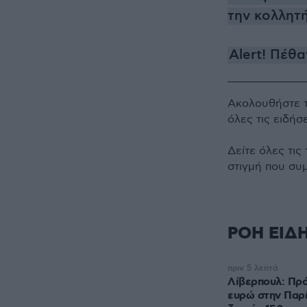
την κολλητ
Alert! Πέθ
Ακολουθήστε 
όλες τις ειδήσ
Δείτε όλες τις
στιγμή που συ
ΡΟΗ ΕΙΔ
πριν 5 λεπτά
Λίβερπουλ: Πρό
ευρώ στην Παρί