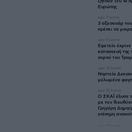
ζητούν 150 οι 
Ευρώπης
πριν 7 λεπτά
3 αξεσουάρ του
πρέπει να μοιρ
πριν 9 λεπτά
Εφετείο έκρινε
κατασκευή της 
χορού του Τραμ
πριν 13 λεπτά
Νηστεία Δεκαπ
μελωμένα φαγη
πριν 15 λεπτά
Ο ΣΚΑΪ έλυσε τ
με τον διευθύν
Γρηγόρη Δημητρ
επίσημη ανακο