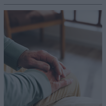
γήρανση