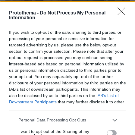
Protothema -
Do Not Process My Personal
Information
If you wish to opt-out of the sale, sharing to third parties, or
processing of your personal or sensitive information for
targeted advertising by us, please use the below opt-out
section to confirm your selection. Please note that after your
opt-out request is processed you may continue seeing
interest-based ads based on personal information utilized by
14.07.2026, 12:14
Η παχυσαρκία δεν απειλεί μόνο την καρδιά –
us or personal information disclosed to third parties prior to
Ανησυχητικά τα δεδομένα για τον κίνδυνο άνοιας
your opt-out. You may separately opt-out of the further
disclosure of your personal information by third parties on the
Μελέτη συνδέει γενετικά τον υψηλό Δείκτη Μάζας
IAB’s list of downstream participants. This information may
Σώματος με αυξημένο κίνδυνο αγγειακής άνοιας,
also be disclosed by us to third parties on the
IAB’s List of
αναδεικνύοντας την υπέρταση ως βασικό ενδιάμεσο
Downstream Participants
that may further disclose it to other
παράγοντα - Η κυρία Σταυρούλα (Λίνα) Πάσχου, Επ.
third parties.
Καθηγήτρια Ενδοκρινολογίας, Θεραπευτική Κλινική,
Νοσοκομείο ΑΛΕΞΑΝΔΡΑ, Ιατρική Σχολή ΕΚΠΑ,
Please note that this website/app uses one or more Google
Personal Data Processing Opt Outs
εξηγεί
services and may gather and store information including but
not limited to your visit or usage behaviour. You may click to
I want to opt-out of the Sharing of my