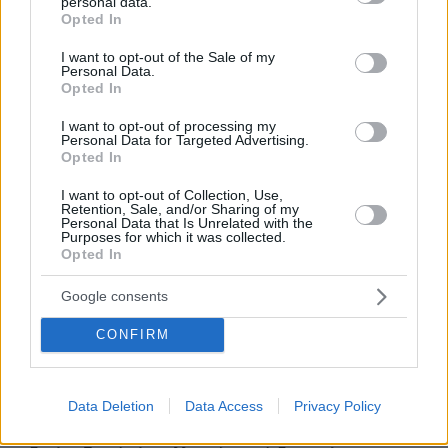
personal data.
grant or deny consent to Google and its third-party tags to
Opted In
use your data for below specified purposes in below Google
consent section.
I want to opt-out of the Sale of my
Personal Data.
Opted In
I want to opt-out of processing my
Personal Data for Targeted Advertising.
Opted In
I want to opt-out of Collection, Use,
Retention, Sale, and/or Sharing of my
Personal Data that Is Unrelated with the
Purposes for which it was collected.
Opted In
Google consents
CONFIRM
Data Deletion
Data Access
Privacy Policy
13.07.2026, 16:08
Ξεχνάτε και ανησυχείτε ότι «χάνετε» το μυαλό σας; Ο