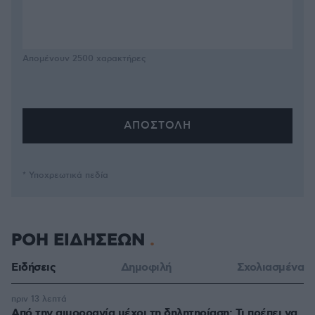
Απομένουν
2500
χαρακτήρες
* Υποχρεωτικά πεδία
ΡΟΗ ΕΙΔΗΣΕΩΝ
Ειδήσεις
Δημοφιλή
Σχολιασμένα
πριν 13 λεπτά
Από την αιμορραγία μέχρι τη δηλητηρίαση: Τι πρέπει να