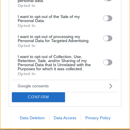
personal data.
ημίμετρα απέναντι στον κορωνοϊό
grant or deny consent to Google and its third-party tags to
Opted In
use your data for below specified purposes in below Google
consent section.
I want to opt-out of the Sale of my
Personal Data.
protothema.gr στο Google News
Ακολουθήστε το
Opted In
και μάθετε πρώτοι όλες τις ειδήσεις
I want to opt-out of processing my
Personal Data for Targeted Advertising.
Ειδήσεις
Δείτε όλες τις τελευταίες
από την Ελλάδα
Opted In
και τον Κόσμο, τη στιγμή που συμβαίνουν, στο
Protothema.gr
I want to opt-out of Collection, Use,
Retention, Sale, and/or Sharing of my
Personal Data that Is Unrelated with the
Purposes for which it was collected.
Σχετικά Άρθρα
Opted In
Google consents
CONFIRM
Data Deletion
Data Access
Privacy Policy