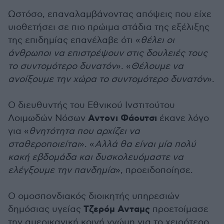
Ωστόσο, επαναλαμβάνοντας απόψεις που είχε
υιοθετήσει σε πιο πρώιμα στάδια της εξέλιξης
της επιδημίας επανέλαβε ότι «
θέλει οι
άνθρωποι να επιστρέψουν στις δουλειές τους
το συντομότερο δυνατόν
». «
Θέλουμε να
ανοίξουμε την χώρα το συντομότερο δυνατόν
».
Ο διευθυντής του Εθνικού Ινστιτούτου
Αντονι Φάουτσι
Λοιμωδών Νόσων
έκανε λόγο
για «
θνητότητα που αρχίζει να
σταθεροποιείται
». «
Αλλά θα είναι μία πολύ
κακή εβδομάδα και δυσκολευόμαστε να
ελέγξουμε την πανδημία
», προειδοποίησε.
Ο ομοσπονδιακός διοικητής υπηρεσιών
Τζερόμ Ανταμς
δημόσιας υγείας
προετοίμασε
την αμερικανική κοινή γνώμη για το χειρότερο.