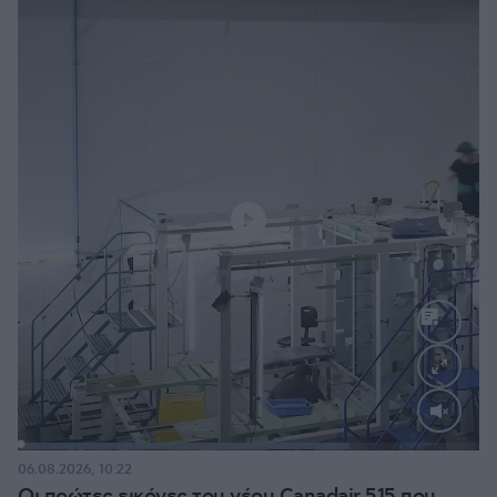
Loaded
:
71.95%
06.08.2026, 10:22
Οι πρώτες εικόνες του νέου Canadair 515 που