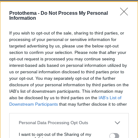
αύξηση ενδοοικογενειακής βίας...απευθύνω
σήμερα νέα έκκληση για ειρήνη στο σπίτι, στα
Protothema -
Do Not Process My Personal
Information
νοικοκυριά, σε ολόκληρο τον κόσμο
»...
If you wish to opt-out of the sale, sharing to third parties, or
ΑΠΕ - ΜΠΕ
Πηγή:
processing of your personal or sensitive information for
targeted advertising by us, please use the below opt-out
Ειδήσεις σήμερα:
section to confirm your selection. Please note that after your
opt-out request is processed you may continue seeing
interest-based ads based on personal information utilized by
Κορωνοϊός: Έλληνας γιατρός στη Νέα Υόρκη
us or personal information disclosed to third parties prior to
μιλά στο protothema.gr - «Συγκλονιστικό να
your opt-out. You may separately opt-out of the further
βλέπεις τον φόβο στα μάτια των ασθενών»
disclosure of your personal information by third parties on the
IAB’s list of downstream participants. This information may
also be disclosed by us to third parties on the
IAB’s List of
Google Doodle: Αφιερωμένο στους
Downstream Participants
that may further disclose it to other
υπαλλήλους υγείας το σημερινό doodle της
third parties.
Google
Please note that this website/app uses one or more Google
Personal Data Processing Opt Outs
services and may gather and store information including but
Ούρσουλα φον ντερ Λάιεν: Δεν είναι ώρα για
not limited to your visit or usage behaviour. You may click to
I want to opt-out of the Sharing of my