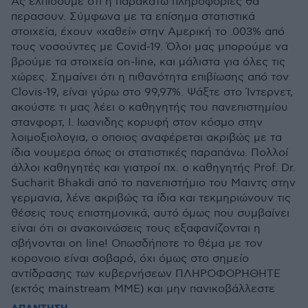
Ας ελπίσουμε ότι η παρακάτω πληροφορίες θα
περασουν. Σύμφωνα με τα επίσημα στατιστικά
στοιχεία, έχουν «χαθεί» στην Αμερική το .003% από
τους νοσούντες με Covid-19. Όλοι μας μπορούμε να
βρούμε τα στοιχεία on-line, και μάλιστα για όλες τις
χώρες. Σημαίνει ότι η πιθανότητα επιβίωσης από τον
Clovis-19, είναι γύρω στο 99,97%. Ψάξτε στο Ίντερνετ,
ακούστε τι μας λέει ο καθηγητής του πανεπιστημίου
στανφορτ, Ι. Ιωανιδης κορυφή στον κόσμο στην
λοιμοξιολογια, ο οποιος αναφέρεται ακριβώς με τα
ίδια νουμερα όπως οι στατιστικές παραπάνω. Πολλοί
άλλοι καθηγητές και γιατροί πχ. ο καθηγητής Prof. Dr.
Sucharit Bhakdi από το πανεπιστήμιο του Μαιντς στην
γερμανια, λένε ακριβώς τα ίδια και τεκμηριώνουν τις
θέσεις τους επιστημονικά, αυτό όμως που συμβαίνει
είναι ότι οι ανακοινώσεις τους εξαφανίζονται η
σβήνονται on line! Οπωσδήποτε το θέμα με τον
κορονοιο είναι σοβαρό, όχι όμως στο σημείο
αντίδρασης των κυβερνήσεων ΠΛΗΡΟΦΟΡΗΘΗΤΕ
(εκτός mainstream ΜΜΕ) και μην πανικοβάλλεστε