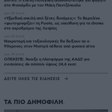
Βίντεο: Η Ελένη Μενεγάκη απαθανατίστηκε για φαγητό
στο Φισκάρδο με τον Μάκη Παντζόπουλο
πριν 28 λεπτά
«Υβριδική απειλή από ξένες δυνάμεις»: Το Βερολίνο
«φωτογραφίζει» τη Ρωσία, ως υπεύθυνη για τα drones
στο αεροδρόμιο της Λειψίας
πριν 33 λεπτά
Νεκροτομή και τοξικολογικές θα δείξουν αν ο
90χρονος στον Μυστρά πέθανε από φυσικά αίτια
πριν 34 λεπτά
ΟΠΕΚΕΠΕ: Άνοιξε η πλατφόρμα της ΑΑΔΕ για
ενισχύσεις de minimis ύψους 24,6 εκατ.
ΔΕΙΤΕ ΟΛΕΣ ΤΙΣ ΕΙΔΗΣΕΙΣ
ΤΑ ΠΙΟ ΔΗΜΟΦΙΛΗ