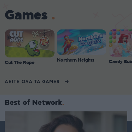
Games
Northern Heights
Candy Bub
Cut The Rope
ΔΕΙΤΕ ΟΛΑ ΤΑ GAMES
Best of Network