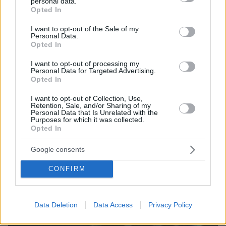
personal data.
grant or deny consent to Google and its third-party tags to
Opted In
07.08.2026, 03:01
use your data for below specified purposes in below Google
Συνελήφθη πρώην κυβερνήτης πολιτείας του Μεξικού
consent section.
I want to opt-out of the Sale of my
για την εξαφάνιση των 43 φοιτητών το 2014
Personal Data.
Opted In
07.08.2026, 02:35
Τουλάχιστον 11 τραυματίες σε επιθέσεις των Χούθι στη
I want to opt-out of processing my
νότια Σαουδική Αραβία
Personal Data for Targeted Advertising.
Opted In
07.08.2026, 02:10
Γκολ ο Παυλίδης στη εξάρα της Μπενφίκα στη Χαρτς και
I want to opt-out of Collection, Use,
Retention, Sale, and/or Sharing of my
μια ανάσα από τα play-offs του Europa League, δείτε τα
Personal Data that Is Unrelated with the
γκολ
Purposes for which it was collected.
Opted In
ΔΕΙΤΕ ΟΛΕΣ ΤΙΣ ΕΙΔΗΣΕΙΣ
Google consents
CONFIRM
ΤΑ ΠΙΟ ΔΗΜΟΦΙΛΗ
Data Deletion
Data Access
Privacy Policy