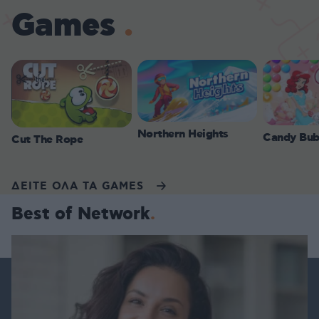
Games
Northern Heights
Candy Bub
Cut The Rope
ΔΕΙΤΕ ΟΛΑ ΤΑ GAMES
Best of Network