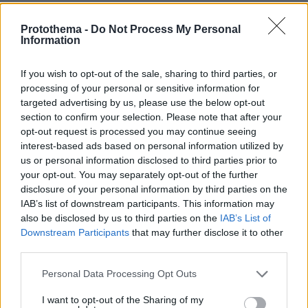
(7/8/2026)
Protothema -
Do Not Process My Personal
πριν 18 λεπτά
Information
Τουλάχιστον 58 νεκροί στην Υεμένη και 11 τραυματίες
στη Σαουδική Αραβία σε επιθέσεις των Χούθι
If you wish to opt-out of the sale, sharing to third parties, or
πριν 32 λεπτά
processing of your personal or sensitive information for
Πέθανε σε ηλικία 26 ετών η influencer Σίντνεϊ Τάουλ
targeted advertising by us, please use the below opt-out
έπειτα από τριετή μάχη με σπάνια μορφή καρκίνου
section to confirm your selection. Please note that after your
07.08.2026, 05:00
opt-out request is processed you may continue seeing
Γαρίδες γιουβέτσι λεμονάτο
interest-based ads based on personal information utilized by
us or personal information disclosed to third parties prior to
07.08.2026, 04:54
your opt-out. You may separately opt-out of the further
«Έγκλημα πολέμου» ο ισραηλινός βομβαρδισμός που
disclosure of your personal information by third parties on the
σκότωσε δημοσιογράφο στον Λίβανο, καταγγέλλουν
IAB’s list of downstream participants. This information may
τρεις ΜΚΟ
also be disclosed by us to third parties on the
IAB’s List of
07.08.2026, 04:13
Downstream Participants
that may further disclose it to other
Επεισόδια μεταξύ διαδηλωτών και αστυνομικών έξω
third parties.
από τη Γερουσία στην Αργεντινή, δείτε βίντεο
Please note that this website/app uses one or more Google
Personal Data Processing Opt Outs
07.08.2026, 03:38
services and may gather and store information including but
Σαουδική Αραβία, Τουρκία και Πακιστάν ετοιμάζονται
not limited to your visit or usage behaviour. You may click to
I want to opt-out of the Sharing of my
να υπογράψουν συμφωνία αμοιβαίας άμυνας