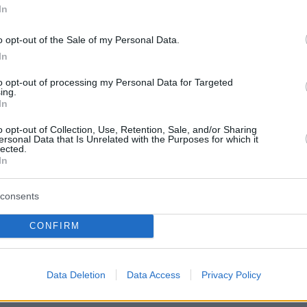
που με διάφορες μορφές έχουν πολλές και
In
ρήσεις, από λιπάσματα, φάρμακα ως
 και βελτιωτικά τροφίμων. Τα νιτρώδη αυτά
o opt-out of the Sale of my Personal Data.
 μετατρέπονται σε νιτροζαμίνεςκαι αυτές
In
έχουν μεταλαξιγόνο και ίσως καρκινογόνο
to opt-out of processing my Personal Data for Targeted
ing.
στομάχι. Στα φάρμακα μπορεί να βρεθεί ως
In
που παραμένει σε μικρές ποσότητες μετά από
o opt-out of Collection, Use, Retention, Sale, and/or Sharing
ιο της διαδικασίας παραγωγής.
ersonal Data that Is Unrelated with the Purposes for which it
lected.
In
ουμε για αυτήν την ουσία;
consents
CONFIRM
αρκετά καλά την κατηγορία και τις χημικές
ης. Είναι σχετικά σταθερά μόρια που από τον
αποβάλλονται κυρίως μέσω των ούρων, αρκετ
Data Deletion
Data Access
Privacy Policy
 αποτέλεσμα να μην έχουν σωρευτική δράση.