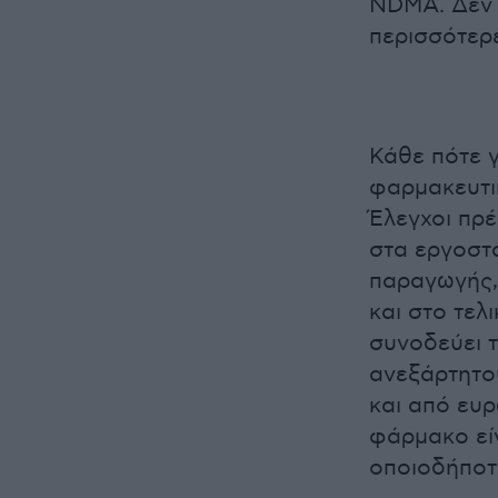
NDMA. Δεν 
περισσότερε
Κάθε πότε γ
φαρμακευτι
Έλεγχοι πρέ
στα εργοστ
παραγωγής,
και στο τελ
συνοδεύει τ
ανεξάρτητου
και από ευρ
φάρμακο εί
οποιοδήποτ