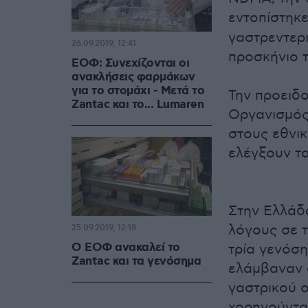
εντοπίστηκ
γαστρεντερι
26.09.2019, 12:41
προσκήνιο τ
ΕΟΦ: Συνεχίζονται οι
ανακλήσεις φαρμάκων
για το στομάχι - Μετά το
Την προειδ
Zantac και το... Lumaren
Οργανισμός
στους εθνι
ελέγξουν τ
Στην Ελλάδα
λόγους σε 
25.09.2019, 12:18
Ο ΕΟΦ ανακαλεί το
τρία γενόσ
Zantac και τα γενόσημα
ελάμβαναν 
γαστρικού ο
χορηγούντα