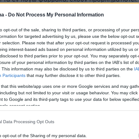
ma -
Do Not Process My Personal Information
.gr. επικοινώνησε με τον κ. Δημήτρη Κούβελα
λινικής Φαρμακολογίας στο ΑΠΘ, προκειμένο
to opt-out of the sale, sharing to third parties, or processing of your per
ιστεί το ζήτημα και να δοθούν επιστημονικέ
formation for targeted advertising by us, please use the below opt-out s
χετικά με ενδεχομενους κινδύνους από τη
r selection. Please note that after your opt-out request is processed y
eing interest-based ads based on personal information utilized by us or
η ουσία και τη λήψη των σχετικών
disclosed to third parties prior to your opt-out. You may separately opt-
ν.
losure of your personal information by third parties on the IAB’s list of
. This information may also be disclosed by us to third parties on the
IA
Participants
that may further disclose it to other third parties.
ουσία νιτροζαμίνη που εντοπίστηκε στα
τά;
 that this website/app uses one or more Google services and may gath
including but not limited to your visit or usage behaviour. You may click 
 to Google and its third-party tags to use your data for below specifi
ίνες είναι μια μεγάλη κατηγορία ουσιών που
ogle consent section.
έρχονται από χημική μετατροπή άλλων ουσιών
τα νιτρώδη. Αυτά είναι χημικά μόρια που
l Data Processing Opt Outs
και στη φύση (νίτρο των ινδιών, νίτρο της
o opt-out of the Sharing of my personal data.