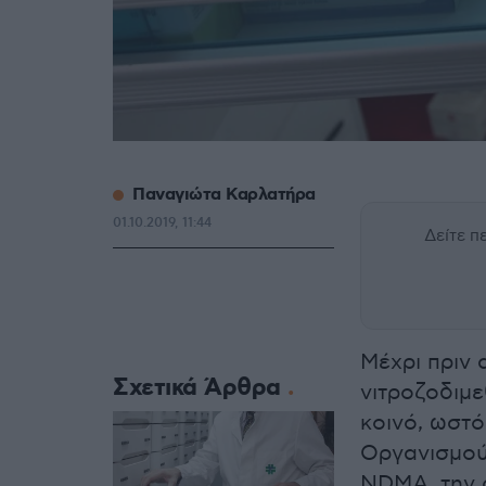
Παναγιώτα Καρλατήρα
01.10.2019, 11:44
Δείτε 
Μέχρι πριν
Σχετικά Άρθρα
νιτροζοδιμ
κοινό, ωστ
Οργανισμού
NDMA, την ο