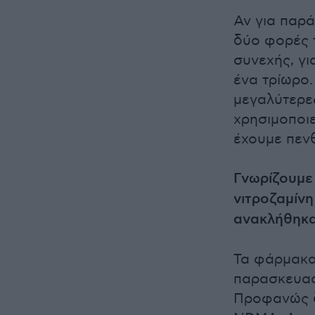
Αν για παρά
δύο φορές 
συνεχής, γι
ένα τρίωρο.
μεγαλύτερε
χρησιμοποιε
έχουμε πεν
Γνωρίζουμε 
νιτροζαμίν
ανακλήθηκα
Τα φάρμακα 
παρασκευαστ
Προφανώς δ