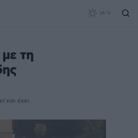
25
°C
 με τη
5ης
ί και έχει