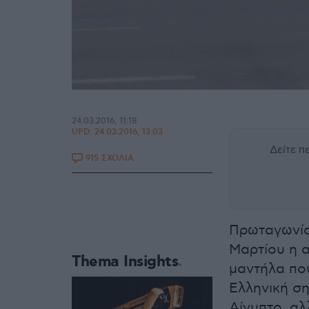
24.03.2016, 11:18
UPD:
24.03.2016, 13:03
Δείτε 
915 ΣΧΟΛΙΑ
Πρωταγωνίσ
Μαρτίου η α
Thema Insights
μαντήλα πο
Ελληνική ση
Αίγυπτο, αλ