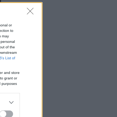
sonal or
ection to
ou may
 personal
out of the
 downstream
B’s List of
er and store
to grant or
ed purposes