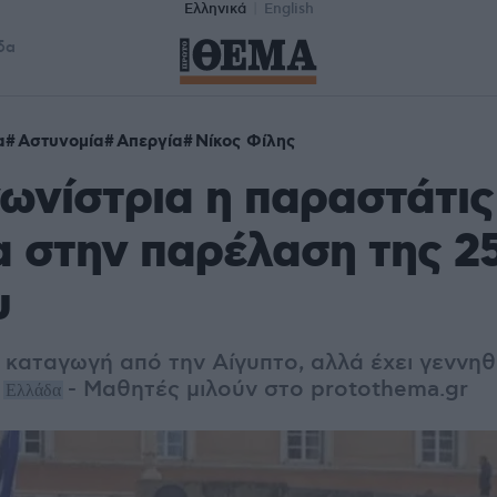
Ελληνικά
English
δα
α
Αστυνομία
Απεργία
Νίκος Φίλης
νίστρια η παραστάτις
 στην παρέλαση της 2
υ
 καταγωγή από την Αίγυπτο, αλλά έχει γεννηθε
- Μαθητές μιλούν στο protothema.gr
Ελλάδα