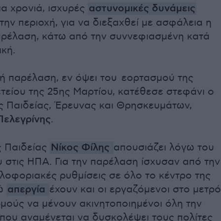
ια χρονιά, ισχυρές
αστυνομικές δυνάμεις
ην περιοχή, για να διεξαχθεί με ασφάλεια η
αρέλαση, κάτω από την συννεφιασμένη κατά
ική.
κή παρέλαση, εν όψει του εορτασμού της
τείου της 25ης Μαρτίου, κατέθεσε στεφάνι ο
 Παιδείας, Έρευνας και Θρησκευμάτων,
ελεγρίνης
.
 Παιδείας
Νίκος Φίλης
απουσιάζει λόγω του
υ στις ΗΠΑ. Για την παρέλαση ίσχυσαν από την
λοφοριακές ρυθμίσεις σε όλο το κέντρο της
νώ
απεργία
έχουν και οι εργαζόμενοι στο μετρό
μούς να μένουν ακινητοποιημένοι όλη την
 που αναμένεται να δυσκολέψει τους πολίτες