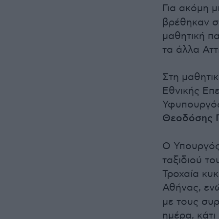
Για ακόμη μ
βρέθηκαν στ
μαθητική π
τα άλλα Αττ
Στη μαθητι
Εθνικής Επε
Υφυπουργός
Θεοδόσης Π
Ο Υπουργός
ταξιδιού το
Τροχαία κυκ
Αθήνας, ε
με τους συρ
ημέρα, κάτι