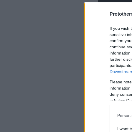
Protothe
If you wish 
sensitive in
confirm you
continue se
information 
further disc
participants
Downstream 
Please note
information 
deny consent
in below Go
Persona
I want t