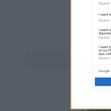
Opted 
I want t
Opted 
I want 
Advertis
Opted 
I want t
of my P
was col
Opted 
Google 